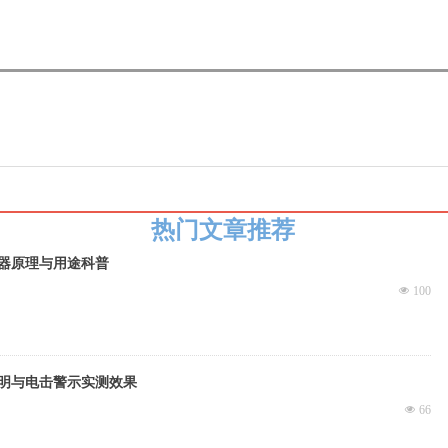
热门文章推荐
器原理与用途科普
넶
100
明与电击警示实测效果
넶
66