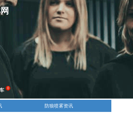
卖网
0
车
讯
防狼喷雾资讯
讯
防狼喷雾资讯