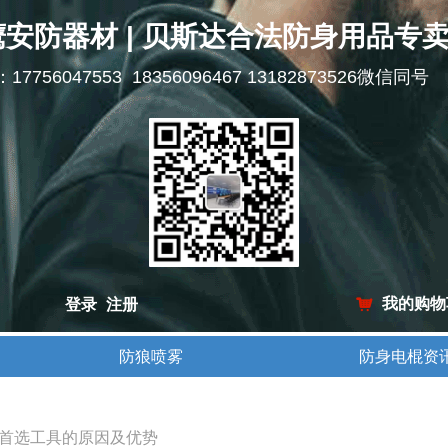
鹰安防器材 | 贝斯达合法防身用品专
l：17756047553 18356096467 13182873526微信同号
我的购物
登录
注册
낙
防狼喷雾
防身电棍资
防狼喷雾
防身电棍资
首选工具的原因及优势