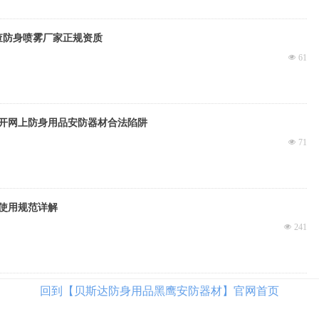
查防身喷雾厂家正规资质
넶
61
开网上防身用品安防器材合法陷阱
넶
71
使用规范详解
넶
241
回到【贝斯达防身用品黑鹰安防器材】官网首页