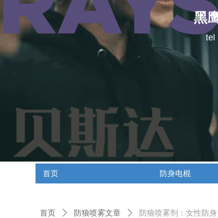
黑
te
首页
防身电棍
首页
防身电棍
首页
ꄲ
防狼喷雾文章
ꄲ
防狼喷雾剂：女性防身