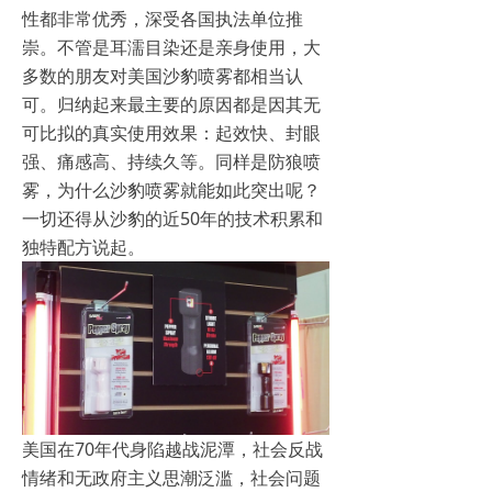
性都非常优秀，深受各国执法单位推
崇。不管是耳濡目染还是亲身使用，大
多数的朋友对美国沙豹喷雾都相当认
可。归纳起来最主要的原因都是因其无
可比拟的真实使用效果：起效快、封眼
强、痛感高、持续久等。同样是防狼喷
雾，为什么沙豹喷雾就能如此突出呢？
一切还得从沙豹的近50年的技术积累和
独特配方说起。
美国在70年代身陷越战泥潭，社会反战
情绪和无政府主义思潮泛滥，社会问题