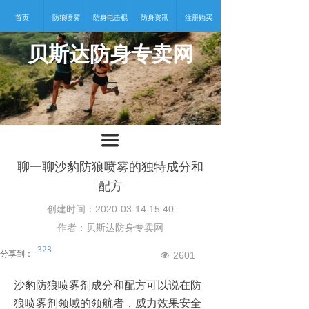
首页
防狼喷雾
防身电击棍
防身资讯
注册购买
贝斯达防身专卖网
넡
끀
聊一聊沙豹防狼喷雾的独特成分和
配方
创建时间：
2020-03-14
15:40
作者：贝斯达防身专卖网
323
分享到：
2601
넶
沙豹防狼喷雾剂成分和配方可以说在防
狼喷雾剂领域的领航者，威力效果安全