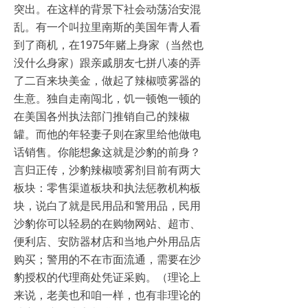
突出。在这样的背景下社会动荡治安混
乱。有一个叫拉里南斯的美国年青人看
到了商机，在1975年赌上身家（当然也
没什么身家）跟亲戚朋友七拼八凑的弄
了二百来块美金，做起了辣椒喷雾器的
生意。独自走南闯北，饥一顿饱一顿的
在美国各州执法部门推销自己的辣椒
罐。而他的年轻妻子则在家里给他做电
话销售。你能想象这就是沙豹的前身？
言归正传，沙豹辣椒喷雾剂目前有两大
板块：零售渠道板块和执法惩教机构板
块，说白了就是民用品和警用品，民用
沙豹你可以轻易的在购物网站、超市、
便利店、安防器材店和当地户外用品店
购买；警用的不在市面流通，需要在沙
豹授权的代理商处凭证采购。（理论上
来说，老美也和咱一样，也有非理论的