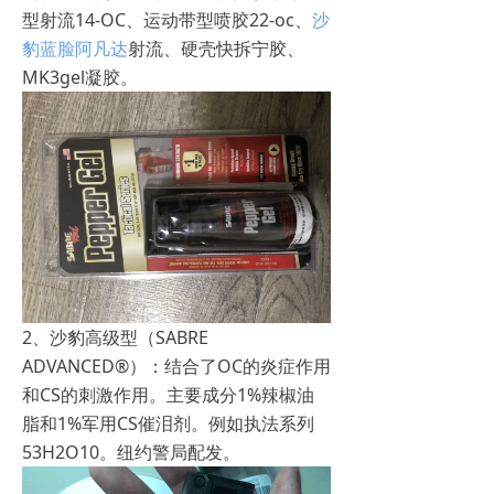
型射流14-OC、运动带型喷胶22-oc、
沙
豹蓝脸阿凡达
射流、硬壳快拆宁胶、
MK3gel凝胶。
2、沙豹高级型（SABRE
ADVANCED®）：结合了OC的炎症作用
和CS的刺激作用。主要成分1%辣椒油
脂和1%军用CS催泪剂。例如执法系列
53H2O10。纽约警局配发。