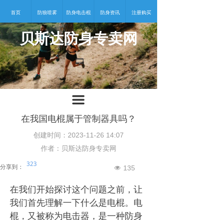
首页
防狼喷雾
防身电击棍
防身资讯
注册购买
贝斯达防身专卖网
넡
끀
在我国电棍属于管制器具吗？
创建时间：
2023-11-26
14:07
作者：贝斯达防身专卖网
323
分享到：
135
넶
在我们开始探讨这个问题之前，让
我们首先理解一下什么是电棍。电
棍，又被称为电击器，是一种防身