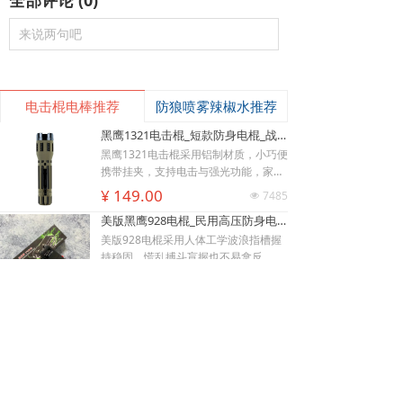
全部评论
(
0
)
来说两句吧
电击棍电棒推荐
防狼喷雾辣椒水推荐
黑鹰1321电击棍_短款防身电棍_战术高压电击棍背夹设计_多功能民用合法防身器材_黑鹰电击棍官网
黑鹰1321电击棍采用铝制材质，小巧便
携带挂夹，支持电击与强光功能，家用
充电便捷，防滑设计易握持，体积小威
¥ 149.00
7485
넶
慑力足，适配日常防身需求。
美版黑鹰928电棍_民用高压防身电击棍_女子防狼小型便携电棍防身器材_电棍专买商城官网
낙
넙
ꀤ
美版928电棍采用人体工学波浪指槽握
购物车
我的
客服微besda002
持稳固，慌乱搏斗盲握也不易拿反。该
型防身电击棍采用核心双侧高压导电片
¥ 139.00
22189
넶
为独有防抢设计，歹徒伸手抢夺机身时
黑鹰K100电棍_短款便携防身电击棍_大功率高压电棍带电量显示_强光照明typeC接口电击手电防身器材_电棍专买商城官网
即刻遭电击弹开，杜绝武器被反夺反噬
自身；凸起蘑菇触头穿透力强，厚棉
K100电棍外观和普通强光手电一模一
衣、牛仔外套也能顺利导通电流。强光
样，内嵌式电击圈常态看不出电击结
LED 可先炫目干扰对手视线，再近身电
构，隐蔽性远超传统露触头电棍。6061
¥ 449.00
3827
넶
击制敌，双重战术配合提升脱身概率。
-T6 航空铝机身抗摔耐磨，灯头莲花齿
新品W01电棍_强光高压防身电击棍_黑鹰安防电棍专卖店_小型便携电击防身器材
928电棍侧面滑动总锁隔离误触，包
兼具物理击打与车祸破窗逃生作用。K1