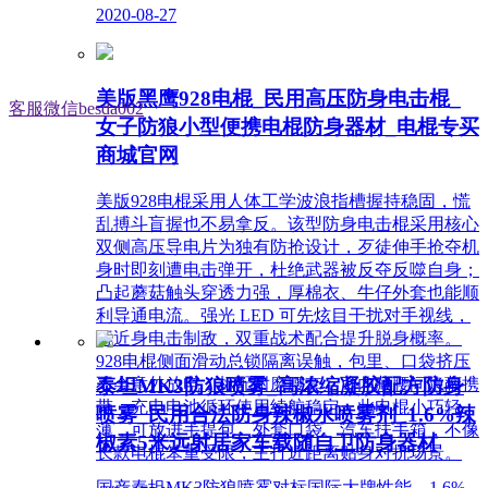
2020-08-27
美版黑鹰928电棍_民用高压防身电击棍_
客服微信besda002
女子防狼小型便携电棍防身器材_电棍专买
商城官网
美版928电棍采用人体工学波浪指槽握持稳固，慌
乱搏斗盲握也不易拿反。该型防身电击棍采用核心
双侧高压导电片为独有防抢设计，歹徒伸手抢夺机
身时即刻遭电击弹开，杜绝武器被反夺反噬自身；
凸起蘑菇触头穿透力强，厚棉衣、牛仔外套也能顺
利导通电流。强光 LED 可先炫目干扰对手视线，
再近身电击制敌，双重战术配合提升脱身概率。
928电棍侧面滑动总锁隔离误触，包里、口袋挤压
泰坦MK3防狼喷雾_高浓缩凝胶配方防身
不会意外放电；标配耐磨腰套，可内藏腰间隐蔽携
带，充电电池循环使用续航稳定。此电棍小巧轻
喷雾_民用合法防身辣椒水喷雾剂_1.6%辣
薄，可放进手提包、外套口袋、汽车扶手箱，不像
椒素5米远射居家车载随自卫防身器材
长款电棍笨重受限，主打近距离贴身对抗场景。
国产泰坦MK3防狼喷雾对标国际大牌性能，1.6%