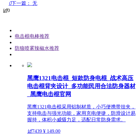
ꄲ
下一篇：
无
넶
0
电击棍电棒推荐
防狼喷雾辣椒水推荐
黑鹰1321电击棍_短款防身电棍_战术高压
电击棍背夹设计_多功能民用合法防身器材
_黑鹰电击棍官网
黑鹰1321电击棍采用铝制材质，小巧便携带挂夹，
支持电击与强光功能，家用充电便捷，防滑设计易
握持，体积小威慑力足，适配日常防身需求。
넶
7439
¥ 149.00