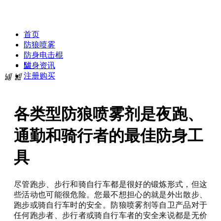
贝斯达防身专卖网
首页
防狼喷雾
防身电击棍
넡
防身资讯
注册购买
넳
넲
各类型防狼喷雾剂是夜跑、
通勤和骑行者的最佳防身工
具
尽管跑步、步行和骑自行车都是很好的锻炼形式，但这
些活动也可能很危险。您最不想担心的就是外出散步、
跑步或骑自行车时的安全。
防狼喷雾剂等
自卫产品对于
任何跑步者、步行者或骑自行车者的安全来说都是无价