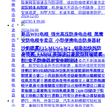
险兼顾盲操速击与防误喷。该款防狼喷雾药量充足
棒
넶
3765
¥ 449.00
可应对多人围堵，机身偏大不适合小包随身，主打
电
安保巡逻、别墅大院、长途车载、田园驱兽防护。
击
2024-12-05
器
넶
4785
¥ 99.00
ꁕ
2024-04-06
迷
新品W01电棍_强光高压防身电击棍_黑鹰
你
伪
安防电棍专卖店_小型便携电击防身器材
装
沙豹喷雾F15-MUSG-W2 _钥匙扣快拆防
型
W-01防身电棍外观完全等同于常规高端战术手
身喷雾_SABRE美国进口凝胶型辣椒喷雾
防
电，隐藏式环形电击结构肉眼难以识别，夜间手持
身
剂_女子防身器材安全哨设计
照明毫无违和感，可悄悄保持戒备姿态不刺激施暴
电
者。航空铝合金外壳抗摔耐磨，暴雨环境照常照明
棍
使用。W01电棍的爆闪强光可快速眩晕对手视觉，
沙豹喷雾F15-MUSG-W2 集高分贝警示哨与高辣凝
电
制造反击窗口；高压脉冲电击促使肌肉抽搐酸软，
胶喷雾一体，小巧钥匙扣尺寸隐蔽便携。黏稠凝胶
棒
低电流设计不易造成永久性伤残伤害。尾部总电源
抗风无气雾，密闭空间使用不反噬；人体工学指槽
电
锁 + 机身电击按键双层防护，收纳于包袋、口袋
杜绝拿反，弹簧翻盖一秒盲操。先哨声震慑、再凝
击
不会挤压误放电；W01电棍采用 Type-C 接口，手
胶制敌，凝胶附着力强长效失能，UV 痕迹便于取
器
机充电线、车充、充电宝均可快速补电。体型轻盈
证，沙豹适配女性通勤、打车、户外多场景贴身防
小巧，挎包、外套口袋、汽车水杯槽都可轻松放
ꁕ
护。
小
置，兼顾日常照明实用属性与近身自卫能力。