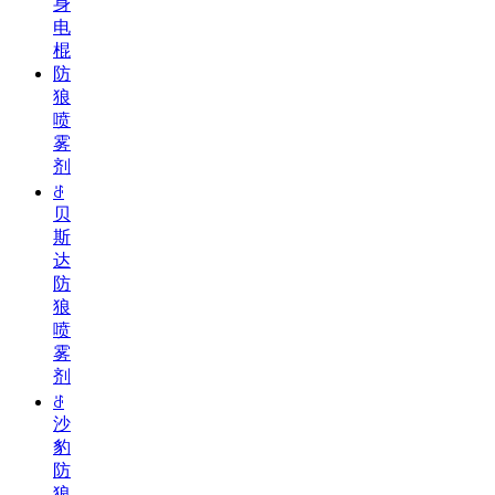
身
电
棍
防
狼
喷
雾
剂
ꁕ
贝
斯
达
防
狼
喷
雾
剂
ꁕ
沙
豹
防
狼