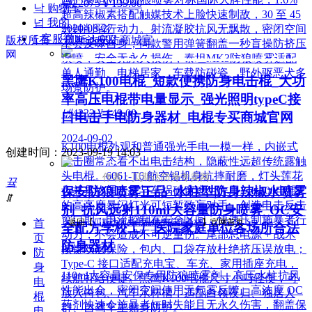
넶
22075
¥ 139.00
낙
购物车
超高辣椒素搭配触媒技术上脸快速制敌，30 至 45
넙
我的
2020-08-27
分钟削弱行动力。射流凝胶抗风无飘散，密闭空间
ꀤ
客服微besda002
版权所有：
贝斯达安防商城官
不会反噬自身；同款警用弹簧翻盖一秒盲操防挤压
网
误喷，安全无永久损伤，泰坦MK3防狼喷雾适配
单人通勤、电梯居家、车载防碰瓷、野外驱恶犬多
黑鹰K100电棍_短款便携防身电击棍_大功
场景防护。
率高压电棍带电量显示_强光照明typeC接
넶
4232
¥ 149.00
口电击手电防身器材_电棍专买商城官网
2024-09-02
K100电棍外观和普通强光手电一模一样，内嵌式
创建时间：
2023-09-19
14:03
电击圈常态看不出电击结构，隐蔽性远超传统露触
头电棍。6061-T6 航空铝机身抗摔耐磨，灯头莲花
作者：贝斯达防身专卖网
끀
保安防狼喷雾正品_水柱型防身辣椒水喷雾
齿兼具物理击打与车祸破窗逃生作用。K100电棍
ꁲ
的高亮度暴闪灯光可短暂致盲对手，创造电击反击
剂_抗风远射110ml大容量防身喷雾_OC安
窗口期；电流控制在安全区间，快速压制施暴者行
首
返回【
贝斯达防身用品黑鹰安防器材
】官网首页
全配方学校工厂医院家庭单位各场所合法
动力，不会造成不可逆重伤。尾部总电源 + 战术
页
防身器材
按键双层保险，包内、口袋存放杜绝挤压误放电；
防
Type-C 接口适配充电宝、车充、家用插座充电，
身
110ml大容量安保专用防狼喷雾剂，高压水柱抗风
续航补给便捷。黑鹰K100电棍尺寸小巧轻便，可
电
性能出众，密闭空间使用无气雾反噬。高浓度 OC
放入挎包、汽车水杯槽，适配白领夜归、独居人
棍
药剂快速令施暴者短时失能且无永久伤害，翻盖保
群、自驾车主贴身防护。
电