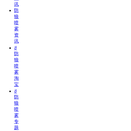
讯
防
狼
喷
雾
资
讯
ꁕ
防
狼
喷
雾
淘
宝
ꁕ
防
狼
喷
雾
专
题