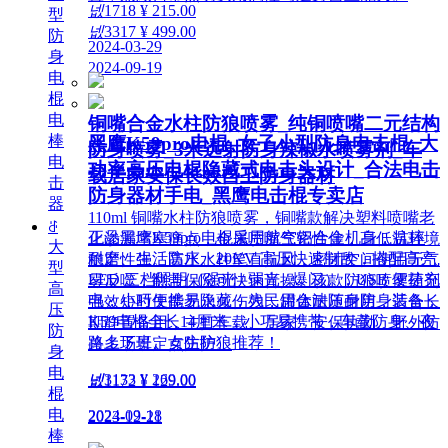
넶
1718
¥ 215.00
型
넶
3317
¥ 499.00
防
2024-03-29
身
2024-09-19
电
棍
电
铜嘴合金水柱防狼喷雾_纯铜喷嘴二元结构
棒
黑鹰K59pro电棍_女子小型防身电击棍_大
防身喷雾_3米远射防身辣椒水喷雾剂_车
电
功率高压电棍隐藏式电击头设计_合法电击
载居家安保长效自卫防身器材
击
防身器材手电_黑鹰电击棍专卖店
器
110ml 铜嘴水柱防狼喷雾，铜嘴款解决塑料喷嘴老
ꁕ
正品黑鹰K59pro电棍采用航空铝合金机身，抗摔
化渗漏堵塞痛点，金属喷嘴气密性佳，高低温环境
大
耐磨、生活防水。20KV 高压快速制敌，搭配高亮
稳定性强。高压水柱笔直抗风，密闭空间使用无气
型
LED 三档照明（强光 / 弱光 / 爆闪），USB 便捷充
雾反噬，翻盖保险可快速盲操。该款防狼喷雾药剂
高
电，小巧便携易隐藏，为民用合法随身防身装备，
强效短时失能无永久伤残，罐体耐压耐用，适合长
压
K59电棍全长14厘米，小巧易携带，车载防身、夜
期静置备用，主打车载、居家、安保执勤、野外防
防
路上下班、女生防狼推荐！
兽多场景定点防护。
身
电
넶
3133
¥ 269.00
넶
1172
¥ 129.00
棍
电
2024-09-18
2023-12-21
棒