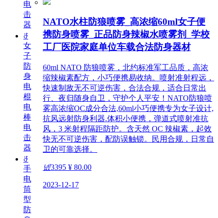
电
击
NATO水柱防狼喷雾_高浓缩60ml女子便
器
携防身喷雾_正品防身辣椒水喷雾剂_学校
ꁕ
女
工厂医院家庭单位车载合法防身器材
子
防
60ml NATO 防狼喷雾，北约标准军工品质，高浓
身
缩辣椒素配方，小巧便携易收纳。喷射准射程远，
电
快速制敌无不可逆伤害，合法合规，适合日常出
棍
行、夜归随身自卫，守护个人平安！NATO防狼喷
电
雾高浓缩OC成分合法,60ml小巧便携专为女子设计,
棒
抗风远射防身利器.体积小便携，弹道式喷射准抗
电
风，3 米射程隔距防护。含天然 OC 辣椒素，起效
击
快无不可逆伤害，配防误触锁。民用合规，日常自
器
卫的可靠选择。
ꁕ
넶
3395
¥ 80.00
手
电
2023-12-17
筒
型
防