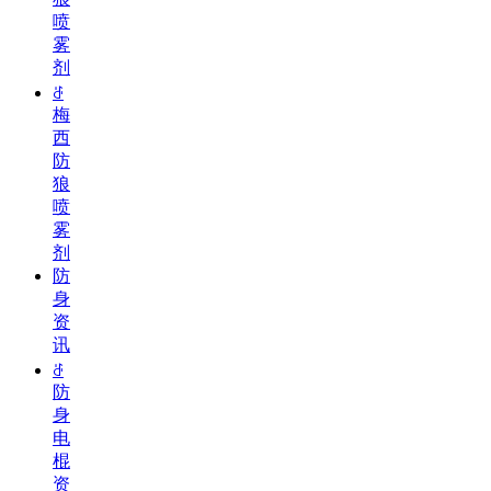
喷
雾
剂
ꁕ
梅
西
防
狼
喷
雾
剂
防
身
资
讯
ꁕ
防
身
电
棍
资