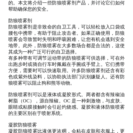
的。
本
文将介绍一些
防狼喷雾剂产品
，并讨论它们如何
帮助确保您的安全。
防狼
喷雾剂
防狼
喷雾剂是非致命的自卫工具，可以轻松放入口袋或
腰包中携带，有助于阻止攻击者。如果正确使用，
防狼
喷雾会导致暂时失明和呼吸困难，让您有机会逃到安全
地带。此外，
防狼
喷雾在大多数
场合
都是合法的，这使
其成为一种广泛可行的自卫选择。
有多种带有可调节运动带的
防狼
喷雾可供选择，可在外
出跑步时或骑自行车时佩戴在手腕或手臂上。它们携带
方便，需要时可以快速取用。许多
防狼
喷雾剂还含有彩
色或紫外线染料，以协助执法部门识别嫌疑人。还有
防
狼
喷雾可以阻止狗和熊等动物。
防狼
喷雾剂可以是液体或凝胶形式。两者都含有辣椒油
树脂（
OC），源自辣椒。OC 是一种刺激物，与皮肤、
眼睛或粘膜接触时会引起灼烧感。凝胶和液体
防狼
喷雾
的主要区别在于
喷射
系统。
凝胶
防狼
喷雾
凝胶
防狼
喷雾比液体更浓稠，会粘在皮肤和衣服上，更