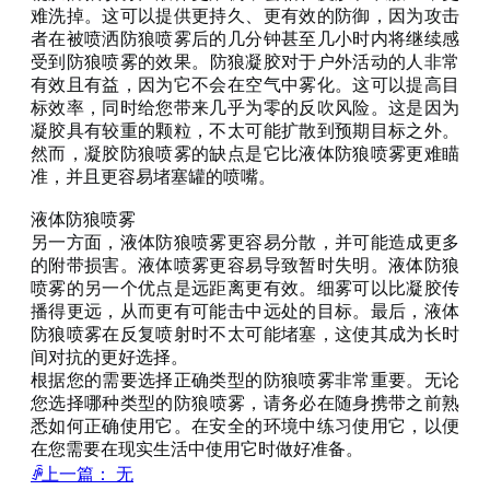
难洗掉。这可以提供更持久、更有效的防御，因为攻击
者在被喷洒
防狼
喷雾后的几分钟甚至几小时内将继续感
受到
防狼
喷雾的效果。
防狼
凝胶对于户外活动的人非常
有效且有益，因为它不会在空气中雾化。这可以提高目
标效率，同时给您带来几乎为零的反
吹
风险。这是因为
凝胶具有较重的颗粒，不太可能扩散到预期目标之外。
然而，凝胶
防狼
喷雾的缺点是它比液体
防狼
喷雾更难瞄
准，并且更容易堵塞罐的喷嘴。
液体
防狼
喷雾
另一方面，液体
防狼
喷雾更容易分散，并可能造成更多
的附带损害。液体喷雾更容易导致暂时失明。液体
防狼
喷雾的另一个优点是远距离更有效。细雾可以比凝胶传
播得更远，从而更有可能击中远处的目标。最后，液体
防狼
喷雾在反复喷射时不太可能堵塞，这使其成为长时
间对抗的更好选择。
根据您的需要选择正确类型的
防狼
喷雾非常重要。无论
您选择哪种类型的
防狼
喷雾，请务必在随身携带之前熟
悉如何正确使用它。在安全的环境中练习使用它，以便
在您需要在现实生活中使用它时做好准备。
ꄴ
上一篇：
无