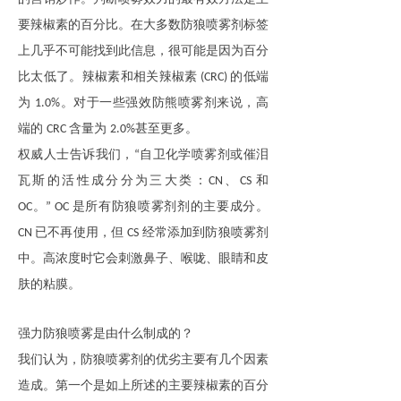
要辣椒素的百分比。在大多数
防狼喷雾剂
标签
上几乎不可能找到此信息，很可能是因为百分
比太低了。辣椒素和相关辣椒素
的低端
(CRC)
为
。对于一些强效防熊喷雾剂来说，高
1
.0
%
端的
含量为
甚至更多
。
CRC
2.
0
%
权威人士
告诉我们，
自卫化学喷雾剂或催泪
“
瓦斯的活性成分分为三大类：
、
和
CN
CS
。
是所有
防狼喷雾剂
剂的主要成分。
OC
” OC
已不再使用，但
经常添加到
防狼喷雾剂
CN
CS
中。高浓度时它会刺激鼻子、喉咙、眼睛和皮
肤的粘膜。
强力
防狼
喷雾是由什么制成的？
我们认为，
防狼喷雾剂的优劣主要
有几个因素
造成。第一个是如上所述的主要辣椒素的百分