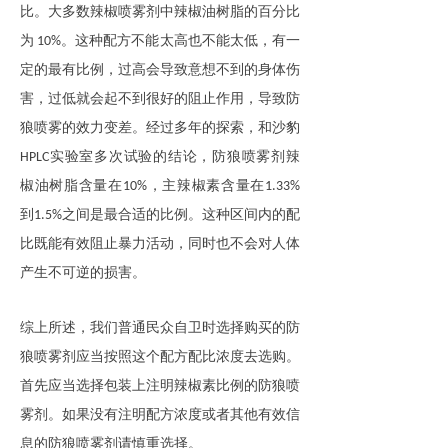
比。大多数辣椒喷雾剂中辣椒油树脂的百分比
为
。
这种配方不能太高也不能太低，有一
10%
定的最有比例，过高会导致意想不到的身体伤
害，过低就会起不到很好的阻止作用，导致防
狼喷雾的效力变差。经过多年的探索，和沙豹
实验室多次试验的结论，防狼喷雾剂辣
HPLC
椒油树脂含量在
，主辣椒素含量在
10%
1.33%
到
之间是最合适的比例。这种区间内的配
1.5%
比既能有效阻止暴力活动，同时也不会对人体
产生不可逆的损害。
综上所述，我们普通民众自卫时选择购买的防
狼喷雾剂应当按照这个配方配比浓度去选购。
首先应当选择包装上注明辣椒素比例的防狼喷
雾剂。如果没有注明配方浓度或者其他有效信
息的防狼喷雾剂请慎重选择。