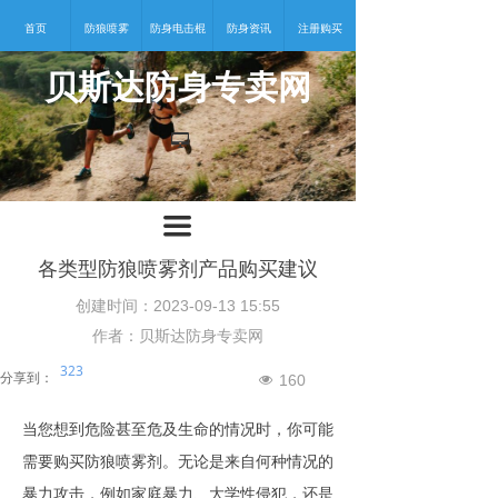
首页
防狼喷雾
防身电击棍
防身资讯
注册购买
贝斯达防身专卖网
넡
끀
各类型防狼喷雾剂产品购买建议
创建时间：
2023-09-13
15:55
作者：贝斯达防身专卖网
323
分享到：
160
넶
当您想到危险甚至危及生命的情况
时，你可能
需要
购买防狼喷雾剂
。无论是来自
何种情况的
暴力攻击
，例如家庭暴力、大学性侵犯，还是