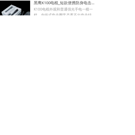
黑鹰K100电棍_短款便携防身电击棍_大功率高压电棍带电量显示_强光照明typeC接口电击手电防身器材_电棍专买商城官网
即刻遭电击弹开，杜绝武器被反夺反噬
낙
넙
ꀤ
自身；凸起蘑菇触头穿透力强，厚棉
K100电棍外观和普通强光手电一模一
购物车
我的
客服微besda002
衣、牛仔外套也能顺利导通电流。强光
样，内嵌式电击圈常态看不出电击结
LED 可先炫目干扰对手视线，再近身电
构，隐蔽性远超传统露触头电棍。6061
¥ 449.00
3827
넶
击制敌，双重战术配合提升脱身概率。
-T6 航空铝机身抗摔耐磨，灯头莲花齿
新品W01电棍_强光高压防身电击棍_黑鹰安防电棍专卖店_小型便携电击防身器材
928电棍侧面滑动总锁隔离误触，包
兼具物理击打与车祸破窗逃生作用。K1
里、口袋挤压不会意外放电；标配耐磨
00电棍的高亮度暴闪灯光可短暂致盲对
W-01防身电棍外观完全等同于常规高
腰套，可内藏腰间隐蔽携带，充电电池
手，创造电击反击窗口期；电流控制在
端战术手电，隐藏式环形电击结构肉眼
循环使用续航稳定。此电棍小巧轻薄，
安全区间，快速压制施暴者行动力，不
难以识别，夜间手持照明毫无违和感，
¥ 499.00
3366
넶
可放进手提包、外套口袋、汽车扶手
会造成不可逆重伤。尾部总电源 + 战术
可悄悄保持戒备姿态不刺激施暴者。航
黑鹰K59pro电棍_女子小型防身电击棍_大功率高压电棍隐藏式电击头设计_合法电击防身器材手电_黑鹰电击棍专卖店
箱，不像长款电棍笨重受限，主打近距
按键双层保险，包内、口袋存放杜绝挤
空铝合金外壳抗摔耐磨，暴雨环境照常
离贴身对抗场景。
压误放电；Type-C 接口适配充电宝、
照明使用。W01电棍的爆闪强光可快速
正品黑鹰K59pro电棍采用航空铝合金机
车充、家用插座充电，续航补给便捷。
眩晕对手视觉，制造反击窗口；高压脉
身，抗摔耐磨、生活防水。20KV 高压
黑鹰K100电棍尺寸小巧轻便，可放入挎
冲电击促使肌肉抽搐酸软，低电流设计
快速制敌，搭配高亮 LED 三档照明（强
¥ 269.00
3169
넶
包、汽车水杯槽，适配白领夜归、独居
不易造成永久性伤残伤害。尾部总电源
光 / 弱光 / 爆闪），USB 便捷充电，小
人群、自驾车主贴身防护。
锁 + 机身电击按键双层防护，收纳于包
巧便携易隐藏，为民用合法随身防身装
袋、口袋不会挤压误放电；W01电棍采
备，K59电棍全长14厘米，小巧易携
上一页
1
/
5
下一页
用 Type-C 接口，手机充电线、车充、
带，车载防身、夜路上下班、女生防狼
充电宝均可快速补电。体型轻盈小巧，
推荐！
挎包、外套口袋、汽车水杯槽都可轻松
返回【
贝斯达防身用品黑鹰安防器材
】官网首页
放置，兼顾日常照明实用属性与近身自
卫能力。
客服微信besda002