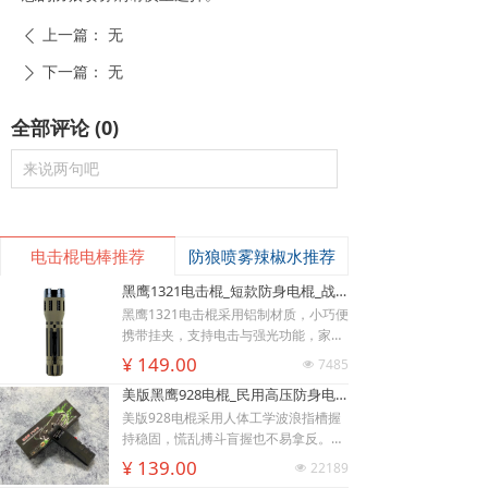
上一篇：
无
ꄴ
下一篇：
无
ꄲ
全部评论
(
0
)
来说两句吧
电击棍电棒推荐
防狼喷雾辣椒水推荐
黑鹰1321电击棍_短款防身电棍_战术高压电击棍背夹设计_多功能民用合法防身器材_黑鹰电击棍官网
黑鹰1321电击棍采用铝制材质，小巧便
携带挂夹，支持电击与强光功能，家用
充电便捷，防滑设计易握持，体积小威
¥ 149.00
7485
넶
慑力足，适配日常防身需求。
美版黑鹰928电棍_民用高压防身电击棍_女子防狼小型便携电棍防身器材_电棍专买商城官网
美版928电棍采用人体工学波浪指槽握
持稳固，慌乱搏斗盲握也不易拿反。该
型防身电击棍采用核心双侧高压导电片
¥ 139.00
22189
넶
为独有防抢设计，歹徒伸手抢夺机身时