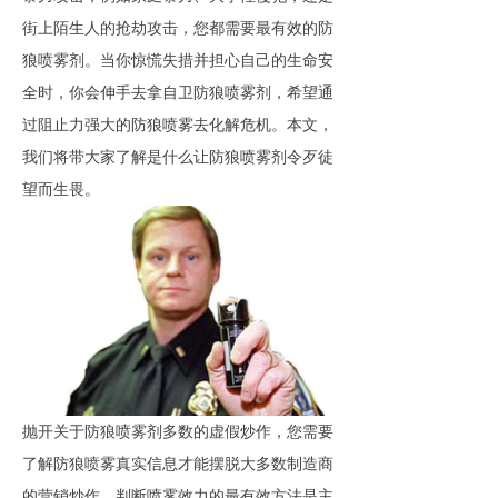
街上陌生人的抢劫攻击，您都需要最有效的
防
狼喷雾剂
。当你惊慌失措并担心自己的生命安
全时，你会伸手去拿自卫
防狼喷雾剂，希望通
过阻止力强大的防狼喷雾去化解危机。本文
，
我们将
带大家了解
是什么让
防狼喷雾剂令歹徒
望而生畏。
抛开关于防狼喷雾剂多数的虚假炒作，
您需要
了解防狼喷雾真实信息
才能摆脱大多数制造商
的营销炒作。判断喷雾效力的最有效方法是主