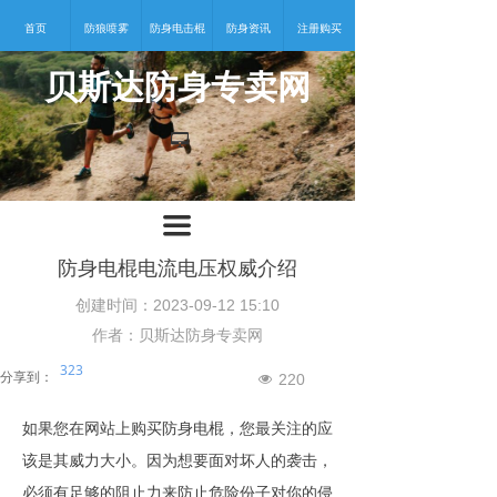
首页
防狼喷雾
防身电击棍
防身资讯
注册购买
贝斯达防身专卖网
넡
끀
防身电棍电流电压权威介绍
创建时间：
2023-09-12
15:10
作者：贝斯达防身专卖网
323
分享到：
220
넶
如果您在
网站
上购买
防身电棍
，
您最关注的应
该是其威力大小
。因为
想要面对坏人的袭击，
必须有足够的阻止力来防止危险份子对你的侵