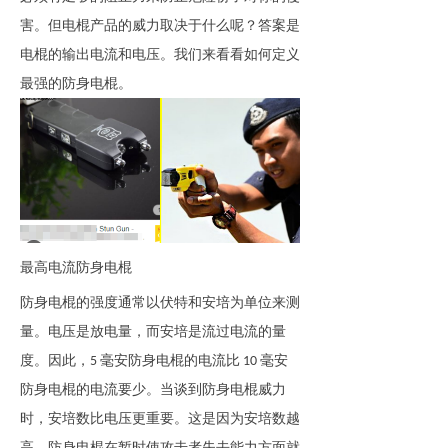
害
。但
电棍产品的威力取决于什么呢
？
答案是
电棍的输出电流和电压
。我们来看看如何定义
最强的
防身电棍
。
最高电流
防身电棍
防身电棍
的强度通常以伏特和安培为单位来测
量。电压是放电量，而安培是流过电流的量
度。因此，
毫安
防身电棍
的电流比
毫安
5
10
防身电棍
的电流要少。当谈到
防身电棍威力
时，安培数比电压更重要。这是因为安培数越
高，
防身电棍
在暂时使攻击者失去能力方面就