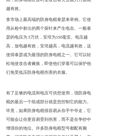
越有效。
拿市场上最高端的防身电棍
泰瑟
来举例
。它使
用从枪中射出的两个探针来产生电击。
一般
泰
瑟的电压为
万伏
，安培为
毫安
。电压越
5
150
高，放电越有效，安培越高，电流越有效
，
这
使得泰瑟成为最强的
防身电棍
之一。它可以轻
松地使攻击者瘫痪，即使他们穿着可以保护他
们免受低压
防身电棍
伤害的衣服。
有了足够的电流和电压可供您使用，强
防身电
棍
的最后一个组成部分就是您控制它的能力。
毕竟，如果
防身电棍
很容易从你手中夺走，它
可能会让你更容易受到伤害，而不是在争吵中
增强你的地位。许多
防身电棍
型号都配有腕