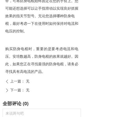
带，可将
防身电棍
始终固定在您的手臂上。您
可能还想选择可以让手指滑动以实现良好抓握
效果的指关节型号。无论您选择哪种
防身电
棍
，最好考虑一下在使用时如何保持对电流和
电压的控制。
购买防身电棍
时，重要的是要考虑电流和电
压。安培数越高，
防身电棍
的效果就越好。因
此，如果您正在寻找最强的
防身电棍
，请务必
寻找具有高电流的产品。
上一篇：
无
ꄴ
下一篇：
无
ꄲ
全部评论
(
0
)
来说两句吧