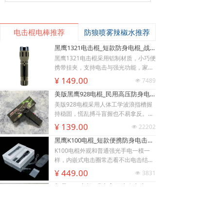
电击棍电棒推荐
防狼喷雾辣椒水推荐
黑鹰1321电击棍_短款防身电棍_战术高压电击棍背夹设计_多功能民用合法防身器材_黑鹰电击棍官网
黑鹰1321电击棍采用铝制材质，小巧便
携带挂夹，支持电击与强光功能，家用
充电便捷，防滑设计易握持，体积小威
¥ 149.00
7489
넶
慑力足，适配日常防身需求。
美版黑鹰928电棍_民用高压防身电击棍_女子防狼小型便携电棍防身器材_电棍专买商城官网
美版928电棍采用人体工学波浪指槽握
持稳固，慌乱搏斗盲握也不易拿反。该
型防身电击棍采用核心双侧高压导电片
¥ 139.00
22202
넶
为独有防抢设计，歹徒伸手抢夺机身时
黑鹰K100电棍_短款便携防身电击棍_大功率高压电棍带电量显示_强光照明typeC接口电击手电防身器材_电棍专买商城官网
即刻遭电击弹开，杜绝武器被反夺反噬
自身；凸起蘑菇触头穿透力强，厚棉
K100电棍外观和普通强光手电一模一
衣、牛仔外套也能顺利导通电流。强光
样，内嵌式电击圈常态看不出电击结
LED 可先炫目干扰对手视线，再近身电
构，隐蔽性远超传统露触头电棍。6061
낙
넙
ꀤ
¥ 449.00
3831
넶
购物车
击制敌，双重战术配合提升脱身概率。
-T6 航空铝机身抗摔耐磨，灯头莲花齿
我的
客服微besda002
新品W01电棍_强光高压防身电击棍_黑鹰安防电棍专卖店_小型便携电击防身器材
928电棍侧面滑动总锁隔离误触，包
兼具物理击打与车祸破窗逃生作用。K1
里、口袋挤压不会意外放电；标配耐磨
00电棍的高亮度暴闪灯光可短暂致盲对
W-01防身电棍外观完全等同于常规高
腰套，可内藏腰间隐蔽携带，充电电池
手，创造电击反击窗口期；电流控制在
端战术手电，隐藏式环形电击结构肉眼
循环使用续航稳定。此电棍小巧轻薄，
安全区间，快速压制施暴者行动力，不
难以识别，夜间手持照明毫无违和感，