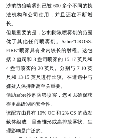
沙豹防狼喷雾剂
已被
600 多个不同的执
法机构和公司使用，并且还在不断增
长。
但最重要的是，
沙豹防狼
喷雾剂的范围
优于其他任何喷雾剂。Sabre“
CROSS-
FIRE”喷雾具有业内
较
长的射程。这包
括
2 盎司和 3 盎司喷雾的 15-17 英尺和
4 盎司喷雾的 20 英尺。分别与 7-10 英
尺和 13-15 英尺进行比较。在遭遇中与
嫌疑人保持距离至关重要。
借助
sabre沙豹防狼喷雾
，您可以确保获
得更高级别的安全性。
该配方由具有
10% OC 和 2% CS 的蒸发
载体组成，呈全锥形或高排放雾状。生
理影响是广泛的。