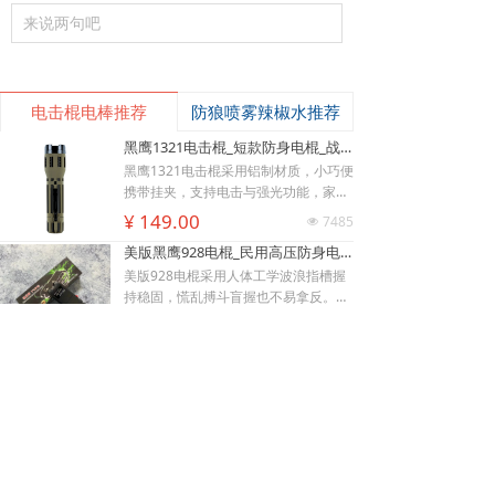
来说两句吧
电击棍电棒推荐
防狼喷雾辣椒水推荐
黑鹰1321电击棍_短款防身电棍_战术高压电击棍背夹设计_多功能民用合法防身器材_黑鹰电击棍官网
黑鹰1321电击棍采用铝制材质，小巧便
携带挂夹，支持电击与强光功能，家用
充电便捷，防滑设计易握持，体积小威
¥ 149.00
7485
넶
慑力足，适配日常防身需求。
美版黑鹰928电棍_民用高压防身电击棍_女子防狼小型便携电棍防身器材_电棍专买商城官网
낙
넙
ꀤ
美版928电棍采用人体工学波浪指槽握
购物车
我的
客服微besda002
持稳固，慌乱搏斗盲握也不易拿反。该
型防身电击棍采用核心双侧高压导电片
¥ 139.00
22189
넶
为独有防抢设计，歹徒伸手抢夺机身时
黑鹰K100电棍_短款便携防身电击棍_大功率高压电棍带电量显示_强光照明typeC接口电击手电防身器材_电棍专买商城官网
即刻遭电击弹开，杜绝武器被反夺反噬
自身；凸起蘑菇触头穿透力强，厚棉
K100电棍外观和普通强光手电一模一
衣、牛仔外套也能顺利导通电流。强光
样，内嵌式电击圈常态看不出电击结
LED 可先炫目干扰对手视线，再近身电
构，隐蔽性远超传统露触头电棍。6061
¥ 449.00
3827
넶
击制敌，双重战术配合提升脱身概率。
-T6 航空铝机身抗摔耐磨，灯头莲花齿
新品W01电棍_强光高压防身电击棍_黑鹰安防电棍专卖店_小型便携电击防身器材
928电棍侧面滑动总锁隔离误触，包
兼具物理击打与车祸破窗逃生作用。K1
里、口袋挤压不会意外放电；标配耐磨
00电棍的高亮度暴闪灯光可短暂致盲对
W-01防身电棍外观完全等同于常规高