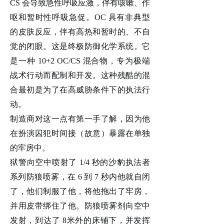
CS 会导致急性呼吸应激，伴有咳嗽、作
呕和暂时性呼吸急促。OC 具有非典型
的皮肤反应，伴有高热和暂时的、不自
觉的闭眼。这是终极防御化学系统。它
是一种 10+2 OC/CS 混合物，专为极端
战术行动而配制和开发。这种残酷的混
合最初是为了在高威胁条件下
的
执法
行
动
。
制造商对这一点有第一手了解，因为他
在扮演囚犯时间接（故意）暴露在单独
的牢房中。
狱警
向空中
喷
射了
1/4 秒的
沙豹执法者
系列防狼喷雾
，在
6 到 7 秒内他就
自
闭
了，他们制服了他，将他拖出了牢房，
并用皮带绑住了他。
防狼
喷雾剂向空中
发射，到达了
8米
外的床铺下，并发挥