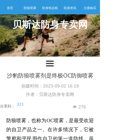
首页
防狼喷雾
防身电击棍
防身资讯
注册购买
贝斯达防身专卖网
넡
끀
沙豹防狼喷雾剂是终极OC防御喷雾
创建时间：
2023-09-02
16:19
作者：贝斯达防身专卖网
323
分享到：
276
넶
防狼喷雾
，也称为
OC喷雾，是最受欢迎
的自卫产品之一。在许多情况下，它被
警察和平民用作自卫的第一道防线。虽