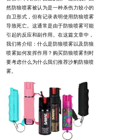
然
防狼喷雾
被认为是一种杀伤力较小的
自卫形式，但有记录表明使用
防狼喷雾
导致死亡。这通常是由于
防狼喷雾
可能
引起的反应和副作用。在这篇
文章
中，
我们将介绍：什么是
防狼喷雾
以及
防狼
喷雾
如何发挥作用？购买防狼喷雾剂时
要考虑什么为什么我们推荐
沙豹防狼
喷
雾
。