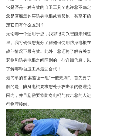
它是否是一种有效的自卫工具？也许您不确定
您是否愿意购买
防身电棍
或泰瑟枪，甚至不确
定它们有什么区别？
无论哪一个适用于您，我都很高兴您能来到这
里。我将确保您充分了解如何使用
防身电棍
在
战斗情况下最有效。此外，您还将了解
有关泰
瑟枪和
防身电棍
之间区别的
一些详细信息，以
了解哪种自卫工具最适合您！
最简单的答案遵循一组
一般规则
。首先要了
“
”
解的是，
防身电棍
要求您处于攻击者的物理范
围内，并且您需要将
防身电棍
与攻击您的人进
行物理接触。