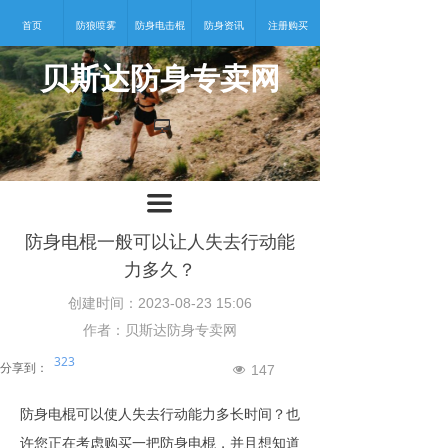
首页
防狼喷雾
防身电击棍
防身资讯
注册购买
贝斯达防身专卖网
넡
끀
防身电棍一般可以让人失去行动能
力多久？
创建时间：
2023-08-23
15:06
作者：贝斯达防身专卖网
323
分享到：
147
넶
防身电棍
可以使人失去行动能力多长时间？也
许您正在考虑购买一把
防身电棍
，并且想知道