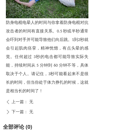
防身电棍电晕人的时间与你拿着
防身电棍
对抗
攻击者的
时间有直接关系。
秒或半秒通常
0.5
会吓到对手并可能导致他们向后跳。
到
秒就
1
2
会引起肌肉痉挛，精神恍惚，有点头晕的感
觉。任何超过
秒
的
电击
都可能导致实际失
3
能，持续时间从
分钟到
分钟不等，具体
5
60
取决于个人。请记住，
秒可能看起来不是很
3
长的时间，但当你处于体力挣扎的时候，这就
是相当长的时间了！
上一篇：
无
ꄴ
下一篇：
无
ꄲ
全部评论
(
0
)