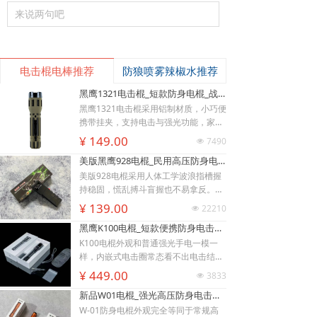
来说两句吧
电击棍电棒推荐
防狼喷雾辣椒水推荐
黑鹰1321电击棍_短款防身电棍_战术高压电击棍背夹设计_多功能民用合法防身器材_黑鹰电击棍官网
黑鹰1321电击棍采用铝制材质，小巧便
携带挂夹，支持电击与强光功能，家用
充电便捷，防滑设计易握持，体积小威
¥ 149.00
7490
넶
慑力足，适配日常防身需求。
美版黑鹰928电棍_民用高压防身电击棍_女子防狼小型便携电棍防身器材_电棍专买商城官网
美版928电棍采用人体工学波浪指槽握
持稳固，慌乱搏斗盲握也不易拿反。该
型防身电击棍采用核心双侧高压导电片
¥ 139.00
22210
넶
为独有防抢设计，歹徒伸手抢夺机身时
黑鹰K100电棍_短款便携防身电击棍_大功率高压电棍带电量显示_强光照明typeC接口电击手电防身器材_电棍专买商城官网
即刻遭电击弹开，杜绝武器被反夺反噬
自身；凸起蘑菇触头穿透力强，厚棉
K100电棍外观和普通强光手电一模一
衣、牛仔外套也能顺利导通电流。强光
样，内嵌式电击圈常态看不出电击结
LED 可先炫目干扰对手视线，再近身电
构，隐蔽性远超传统露触头电棍。6061
¥ 449.00
3833
넶
击制敌，双重战术配合提升脱身概率。
-T6 航空铝机身抗摔耐磨，灯头莲花齿
新品W01电棍_强光高压防身电击棍_黑鹰安防电棍专卖店_小型便携电击防身器材
928电棍侧面滑动总锁隔离误触，包
兼具物理击打与车祸破窗逃生作用。K1
里、口袋挤压不会意外放电；标配耐磨
00电棍的高亮度暴闪灯光可短暂致盲对
W-01防身电棍外观完全等同于常规高