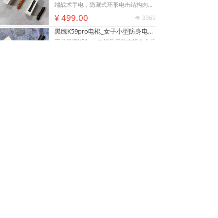
腰套，可内藏腰间隐蔽携带，充电电池
手，创造电击反击窗口期；电流控制在
端战术手电，隐藏式环形电击结构肉眼
循环使用续航稳定。此电棍小巧轻薄，
安全区间，快速压制施暴者行动力，不
难以识别，夜间手持照明毫无违和感，
¥ 499.00
3369
넶
可放进手提包、外套口袋、汽车扶手
会造成不可逆重伤。尾部总电源 + 战术
可悄悄保持戒备姿态不刺激施暴者。航
낙
넙
ꀤ
黑鹰K59pro电棍_女子小型防身电击棍_大功率高压电棍隐藏式电击头设计_合法电击防身器材手电_黑鹰电击棍专卖店
箱，不像长款电棍笨重受限，主打近距
按键双层保险，包内、口袋存放杜绝挤
空铝合金外壳抗摔耐磨，暴雨环境照常
购物车
我的
客服微besda002
离贴身对抗场景。
压误放电；Type-C 接口适配充电宝、
照明使用。W01电棍的爆闪强光可快速
正品黑鹰K59pro电棍采用航空铝合金机
车充、家用插座充电，续航补给便捷。
眩晕对手视觉，制造反击窗口；高压脉
身，抗摔耐磨、生活防水。20KV 高压
黑鹰K100电棍尺寸小巧轻便，可放入挎
冲电击促使肌肉抽搐酸软，低电流设计
快速制敌，搭配高亮 LED 三档照明（强
¥ 269.00
3174
넶
包、汽车水杯槽，适配白领夜归、独居
不易造成永久性伤残伤害。尾部总电源
光 / 弱光 / 爆闪），USB 便捷充电，小
人群、自驾车主贴身防护。
锁 + 机身电击按键双层防护，收纳于包
巧便携易隐藏，为民用合法随身防身装
袋、口袋不会挤压误放电；W01电棍采
备，K59电棍全长14厘米，小巧易携
上一页
1
/
5
下一页
用 Type-C 接口，手机充电线、车充、
带，车载防身、夜路上下班、女生防狼
充电宝均可快速补电。体型轻盈小巧，
推荐！
挎包、外套口袋、汽车水杯槽都可轻松
返回【
贝斯达防身用品黑鹰安防器材
】官网首页
放置，兼顾日常照明实用属性与近身自
卫能力。
客服微信besda002