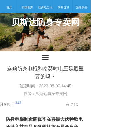
首页
防狼喷雾
防身电击棍
防身资讯
注册购买
贝斯达防身专卖网
넡
끀
选购防身电棍和泰瑟时电压是最重
要的吗？
创建时间：
2023-08-06
14:45
作者：贝斯达防身专卖网
323
分享到：
316
넶
防身电棍
制造商似乎在将最大伏特数
电
压
纳入其产品
参数
规格方面展开竞争。