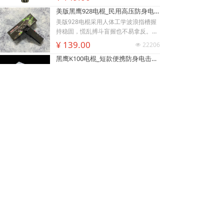
慑力足，适配日常防身需求。
美版黑鹰928电棍_民用高压防身电击棍_女子防狼小型便携电棍防身器材_电棍专买商城官网
美版928电棍采用人体工学波浪指槽握
持稳固，慌乱搏斗盲握也不易拿反。该
型防身电击棍采用核心双侧高压导电片
¥ 139.00
22206
넶
낙
넙
ꀤ
为独有防抢设计，歹徒伸手抢夺机身时
购物车
我的
客服微besda002
黑鹰K100电棍_短款便携防身电击棍_大功率高压电棍带电量显示_强光照明typeC接口电击手电防身器材_电棍专买商城官网
即刻遭电击弹开，杜绝武器被反夺反噬
自身；凸起蘑菇触头穿透力强，厚棉
K100电棍外观和普通强光手电一模一
衣、牛仔外套也能顺利导通电流。强光
样，内嵌式电击圈常态看不出电击结
LED 可先炫目干扰对手视线，再近身电
构，隐蔽性远超传统露触头电棍。6061
¥ 449.00
3833
넶
击制敌，双重战术配合提升脱身概率。
-T6 航空铝机身抗摔耐磨，灯头莲花齿
新品W01电棍_强光高压防身电击棍_黑鹰安防电棍专卖店_小型便携电击防身器材
928电棍侧面滑动总锁隔离误触，包
兼具物理击打与车祸破窗逃生作用。K1
里、口袋挤压不会意外放电；标配耐磨
00电棍的高亮度暴闪灯光可短暂致盲对
W-01防身电棍外观完全等同于常规高
腰套，可内藏腰间隐蔽携带，充电电池
手，创造电击反击窗口期；电流控制在
端战术手电，隐藏式环形电击结构肉眼
循环使用续航稳定。此电棍小巧轻薄，
安全区间，快速压制施暴者行动力，不
难以识别，夜间手持照明毫无违和感，
¥ 499.00
3369
넶
可放进手提包、外套口袋、汽车扶手
会造成不可逆重伤。尾部总电源 + 战术
可悄悄保持戒备姿态不刺激施暴者。航
黑鹰K59pro电棍_女子小型防身电击棍_大功率高压电棍隐藏式电击头设计_合法电击防身器材手电_黑鹰电击棍专卖店
箱，不像长款电棍笨重受限，主打近距
按键双层保险，包内、口袋存放杜绝挤
空铝合金外壳抗摔耐磨，暴雨环境照常
离贴身对抗场景。
压误放电；Type-C 接口适配充电宝、
照明使用。W01电棍的爆闪强光可快速
正品黑鹰K59pro电棍采用航空铝合金机
车充、家用插座充电，续航补给便捷。
眩晕对手视觉，制造反击窗口；高压脉
身，抗摔耐磨、生活防水。20KV 高压
黑鹰K100电棍尺寸小巧轻便，可放入挎
冲电击促使肌肉抽搐酸软，低电流设计
快速制敌，搭配高亮 LED 三档照明（强
¥ 269.00
3174
넶
包、汽车水杯槽，适配白领夜归、独居
不易造成永久性伤残伤害。尾部总电源
光 / 弱光 / 爆闪），USB 便捷充电，小
人群、自驾车主贴身防护。
锁 + 机身电击按键双层防护，收纳于包
巧便携易隐藏，为民用合法随身防身装
袋、口袋不会挤压误放电；W01电棍采
备，K59电棍全长14厘米，小巧易携
上一页
1
/
5
下一页
用 Type-C 接口，手机充电线、车充、
带，车载防身、夜路上下班、女生防狼