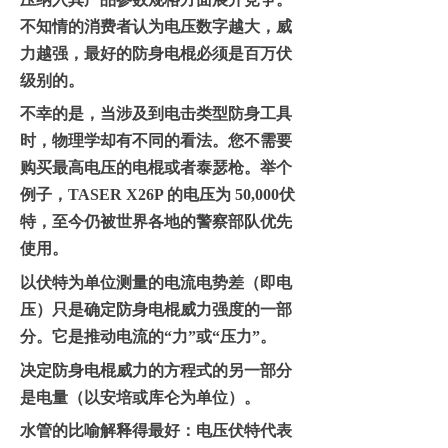
不知情的消费者认为
电压
数字越大，
威
力
越强，最好的
防身电棍
必须是百万伏
级别的。
不幸的是，当涉及到电击
类型防身工具
时，物理学却有不同的看法。您不需要
购买最高电压的
电棍或者
泰瑟枪。
举个
例子
，
TASER X26P 的电压为 50,000
伏
特
，至今仍被世界各地的警察部队
优先
使用。
以伏特为单位测量的电流电势差
（即电
压）
只是确定
防身电棍
威力
强度
的一部
分。它是推动电流的
“力”或“压力”。
决定
防身电棍
威力的方程式的另一部分
是电量（以安培或库仑为单位）。
水管的比喻解释得最好：
电压
伏特代表