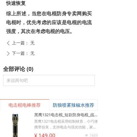
快速恢复
综上所述，当您在电棍防身专卖网购买
电棍时，优先考虑的应该是电棍的电流
强度，其次在考虑电棍的电压。
上一篇：
无
ꄴ
下一篇：
无
ꄲ
全部评论
(
0
)
来说两句吧
电击棍电棒推荐
防狼喷雾辣椒水推荐
黑鹰1321电击棍_短款防身电棍_战术高压电击棍背夹设计_多功能民用合法防身器材_黑鹰电击棍官网
黑鹰1321电击棍采用铝制材质，小巧便
携带挂夹，支持电击与强光功能，家用
充电便捷，防滑设计易握持，体积小威
¥ 149.00
7489
넶