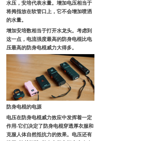
水压，安培代表水量。增加电压相当于
将拇指放在软管口上，它不会增加喷洒
的水量。
增加安培数相当于打开水龙头。考虑到
这一点，电流强度最高的
防身电棍
比电
压最高的
防身电棍
威力大得多。
防身电棍的
电源
电压在
防身电棍威力效应
中发挥着
一定
作用
-
它们决定了
防身电棍
穿透厚衣服和
克服人体自然抵抗力的效果。电压还有