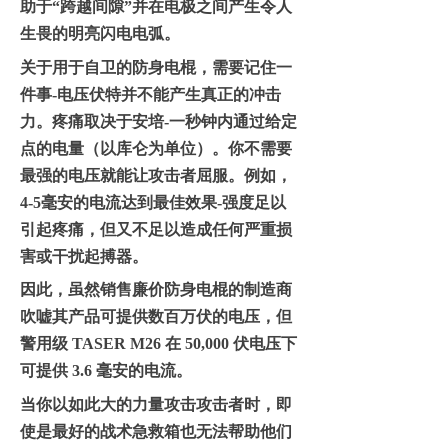
助于
“跨越间隙”并在电极之间产生令人
生畏的明亮闪电电弧。
关于用于自卫的
防身电棍
，需要记住一
件事
-电压
伏特并不能产生真正的冲击
力。疼痛取决于安培
-
一秒钟内通过给定
点的电量（以库仑为单位）。你不需要
最强的
电压
就能让攻击者屈服。例如，
4-5毫安的电流达到最佳效果
-
强度足以
引起疼痛，但又不足以造成任何严重损
害或干扰起搏器。
因此，虽然销售廉价
防身电棍
的制造商
吹嘘其产品可提供数百万伏的电压，但
警用级
TASER M26 在 50,000 伏电压下
可提供 3.6 毫安的电流。
当你以如此大的力量攻击攻击者时，即
使是最好的战术急救箱也无法帮助他们