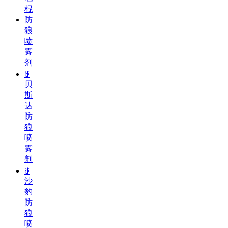
棍
防
狼
喷
雾
剂
ꁕ
贝
斯
达
防
狼
喷
雾
剂
ꁕ
沙
豹
防
狼
喷