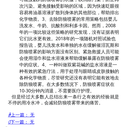
次污染。避免接触受影响的区域，因为快速眨眼很
容易将油基溶液扩散到身体的其他部位，帮助排出
化学物质
3
去除
喷雾的常用策略包括婴儿
。
、
防狼
洗发水、牛奶、抗酸剂和利多卡因。然而，
2008
年的一项比较这些策略的研究发现，没有证据表明
它们比水更有效。2018年的一项随机对照试验也
报告说，婴儿洗发水和单独的水在缓解催泪瓦斯和
喷雾的影响方面没有区别。
紧急救援人员可能
防狼
会使用湿巾和盐水溶液来帮助缓解暴露在
喷雾
防狼
中的症状。
4
一种叫做双紫花碱的盐水溶液是一
、
种有效的紧急疗法，用于处理与眼睛或皮肤接触的
各种化学物质，尽管研究还没有表明它能有效地去
除
喷雾。在大多数情况下，
喷雾症状在
防狼
防狼
10-30分钟内消退，不需要医疗护理。
但是经过大多数人总结出来一条行之有效的经验就是
不停的用冷水冲，会减轻防狼喷雾带来的痛苦。
ꄴ
上一篇：
无
ꄲ
下一篇：
无