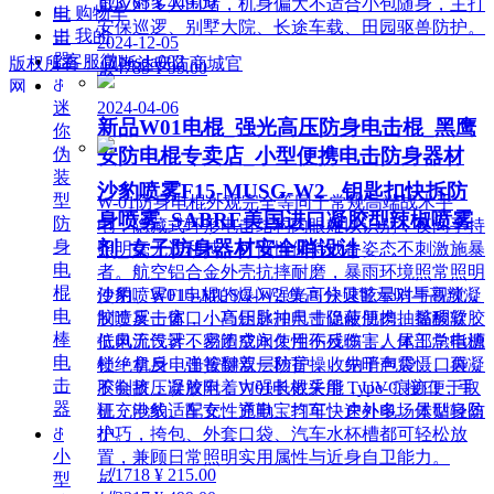
넶
3765
¥ 449.00
可应对多人围堵，机身偏大不适合小包随身，主打
낙
购物车
电
安保巡逻、别墅大院、长途车载、田园驱兽防护。
넙
我的
击
2024-12-05
器
ꀤ
客服微besda002
版权所有：
贝斯达安防商城官
넶
4785
¥ 99.00
ꁕ
网
2024-04-06
迷
新品W01电棍_强光高压防身电击棍_黑鹰
你
伪
安防电棍专卖店_小型便携电击防身器材
装
沙豹喷雾F15-MUSG-W2 _钥匙扣快拆防
型
W-01防身电棍外观完全等同于常规高端战术手
身喷雾_SABRE美国进口凝胶型辣椒喷雾
防
电，隐藏式环形电击结构肉眼难以识别，夜间手持
身
剂_女子防身器材安全哨设计
照明毫无违和感，可悄悄保持戒备姿态不刺激施暴
电
者。航空铝合金外壳抗摔耐磨，暴雨环境照常照明
棍
使用。W01电棍的爆闪强光可快速眩晕对手视觉，
沙豹喷雾F15-MUSG-W2 集高分贝警示哨与高辣凝
电
制造反击窗口；高压脉冲电击促使肌肉抽搐酸软，
胶喷雾一体，小巧钥匙扣尺寸隐蔽便携。黏稠凝胶
棒
低电流设计不易造成永久性伤残伤害。尾部总电源
抗风无气雾，密闭空间使用不反噬；人体工学指槽
电
锁 + 机身电击按键双层防护，收纳于包袋、口袋
杜绝拿反，弹簧翻盖一秒盲操。先哨声震慑、再凝
击
不会挤压误放电；W01电棍采用 Type-C 接口，手
胶制敌，凝胶附着力强长效失能，UV 痕迹便于取
器
机充电线、车充、充电宝均可快速补电。体型轻盈
证，沙豹适配女性通勤、打车、户外多场景贴身防
小巧，挎包、外套口袋、汽车水杯槽都可轻松放
ꁕ
护。
小
置，兼顾日常照明实用属性与近身自卫能力。
넶
1718
¥ 215.00
型