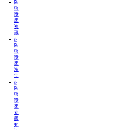
防
狼
喷
雾
资
讯
ꁕ
防
狼
喷
雾
淘
宝
ꁕ
防
狼
喷
雾
专
题
知