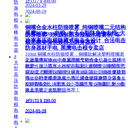
넶
3317
¥ 499.00
防
2024-03-29
身
2024-09-19
电
棍
电
铜嘴合金水柱防狼喷雾_纯铜喷嘴二元结构
棒
黑鹰K59pro电棍_女子小型防身电击棍_大
防身喷雾_3米远射防身辣椒水喷雾剂_车
电
功率高压电棍隐藏式电击头设计_合法电击
载居家安保长效自卫防身器材
击
防身器材手电_黑鹰电击棍专卖店
器
110ml 铜嘴水柱防狼喷雾，铜嘴款解决塑料喷嘴老
ꁕ
正品黑鹰K59pro电棍采用航空铝合金机身，抗摔
化渗漏堵塞痛点，金属喷嘴气密性佳，高低温环境
大
耐磨、生活防水。20KV 高压快速制敌，搭配高亮
稳定性强。高压水柱笔直抗风，密闭空间使用无气
型
LED 三档照明（强光 / 弱光 / 爆闪），USB 便捷充
雾反噬，翻盖保险可快速盲操。该款防狼喷雾药剂
高
电，小巧便携易隐藏，为民用合法随身防身装备，
强效短时失能无永久伤残，罐体耐压耐用，适合长
压
K59电棍全长14厘米，小巧易携带，车载防身、夜
期静置备用，主打车载、居家、安保执勤、野外防
防
路上下班、女生防狼推荐！
兽多场景定点防护。
身
电
넶
3133
¥ 269.00
넶
1172
¥ 129.00
棍
电
2024-09-18
2023-12-21
棒
电