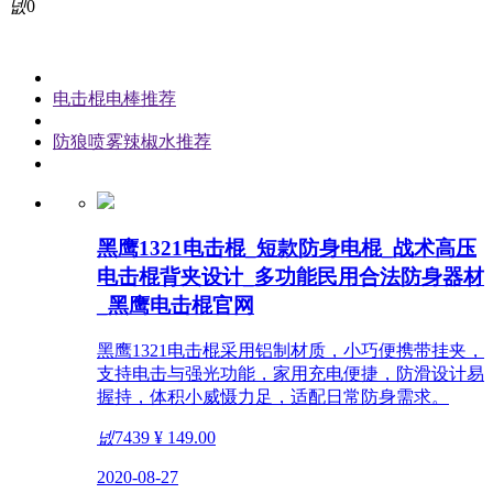
넶
0
电击棍电棒推荐
防狼喷雾辣椒水推荐
黑鹰1321电击棍_短款防身电棍_战术高压
电击棍背夹设计_多功能民用合法防身器材
_黑鹰电击棍官网
黑鹰1321电击棍采用铝制材质，小巧便携带挂夹，
支持电击与强光功能，家用充电便捷，防滑设计易
握持，体积小威慑力足，适配日常防身需求。
넶
7439
¥ 149.00
2020-08-27