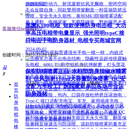
2020-08-27
分钟削弱行动力。射流凝胶抗风无飘散，密闭空间
不会反噬自身；同款警用弹簧翻盖一秒盲操防挤压
误喷，安全无永久损伤，泰坦MK3防狼喷雾适配
单人通勤、电梯居家、车载防碰瓷、野外驱恶犬多
黑鹰K100电棍_短款便携防身电击棍_大功
场景防护。
客服微信besda002
率高压电棍带电量显示_强光照明typeC接
넶
4232
¥ 149.00
口电击手电防身器材_电棍专买商城官网
2024-09-02
K100电棍外观和普通强光手电一模一样，内嵌式
创建时间：
2022-12-29
14:07
电击圈常态看不出电击结构，隐蔽性远超传统露触
头电棍。6061-T6 航空铝机身抗摔耐磨，灯头莲花
作者：贝斯达防身专卖网
끀
保安防狼喷雾正品_水柱型防身辣椒水喷雾
齿兼具物理击打与车祸破窗逃生作用。K100电棍
ꁲ
的高亮度暴闪灯光可短暂致盲对手，创造电击反击
剂_抗风远射110ml大容量防身喷雾_OC安
窗口期；电流控制在安全区间，快速压制施暴者行
首
返回【
贝斯达防身用品黑鹰安防器材
】官网首页
全配方学校工厂医院家庭单位各场所合法
动力，不会造成不可逆重伤。尾部总电源 + 战术
页
防身器材
按键双层保险，包内、口袋存放杜绝挤压误放电；
防
Type-C 接口适配充电宝、车充、家用插座充电，
身
110ml大容量安保专用防狼喷雾剂，高压水柱抗风
续航补给便捷。黑鹰K100电棍尺寸小巧轻便，可
电
性能出众，密闭空间使用无气雾反噬。高浓度 OC
放入挎包、汽车水杯槽，适配白领夜归、独居人
棍
药剂快速令施暴者短时失能且无永久伤害，翻盖保
群、自驾车主贴身防护。
电
险兼顾盲操速击与防误喷。该款防狼喷雾药量充足
棒