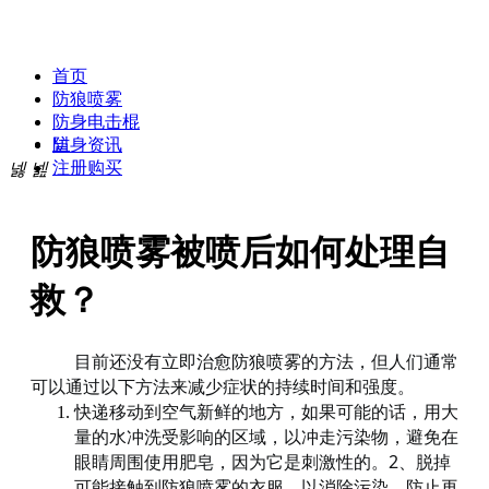
贝斯达防身专卖网
首页
防狼喷雾
防身电击棍
넡
防身资讯
注册购买
넳
넲
防狼喷雾被喷后如何处理自
救？
目前还没有立即治愈
喷雾的方法，但人们通常
防狼
可以通过以下方法来减少症状的持续时间和强度
。
空气新鲜的地方，如果可能的话，用大
快递移动到
量的水冲洗受影响的区域，以冲走污染物，避免在
眼睛周围使用肥皂，因为它是刺激性的
2
脱掉
。
、
可能接触到
喷雾的衣服，以消除污染，防止再
防狼