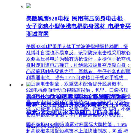
美版黑鹰928电棍_民用高压防身电击棍_
女子防狼小型便携电棍防身器材_电棍专买
商城官网
美版928电棍采用人体工学波浪指槽握持稳固，慌
乱搏斗盲握也不易拿反。该型防身电击棍采用核心
双侧高压导电片为独有防抢设计，歹徒伸手抢夺机
身时即刻遭电击弹开，杜绝武器被反夺反噬自身；
凸起蘑菇触头穿透力强，厚棉衣、牛仔外套也能顺
利导通电流。强光 LED 可先炫目干扰对手视线，
再近身电击制敌，双重战术配合提升脱身概率。
928电棍侧面滑动总锁隔离误触，包里、口袋挤压
泰坦MK3防狼喷雾_高浓缩凝胶配方防身
不会意外放电；标配耐磨腰套，可内藏腰间隐蔽携
带，充电电池循环使用续航稳定。此电棍小巧轻
喷雾_民用合法防身辣椒水喷雾剂_1.6%辣
薄，可放进手提包、外套口袋、汽车扶手箱，不像
椒素5米远射居家车载随自卫防身器材
长款电棍笨重受限，主打近距离贴身对抗场景。
国产泰坦MK3防狼喷雾对标国际大牌性能，1.6%
넶
22075
¥ 139.00
超高辣椒素搭配触媒技术上脸快速制敌，30 至 45