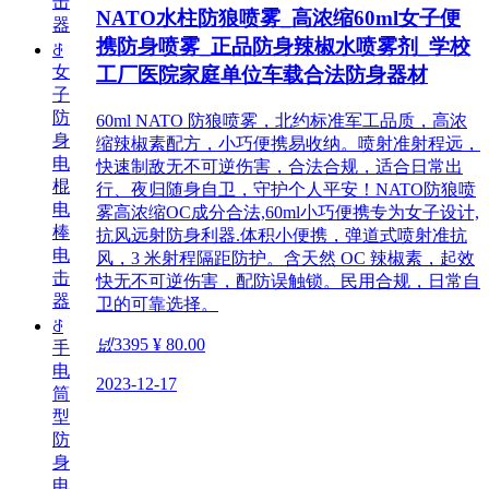
击
NATO水柱防狼喷雾_高浓缩60ml女子便
器
携防身喷雾_正品防身辣椒水喷雾剂_学校
ꁕ
女
工厂医院家庭单位车载合法防身器材
子
防
60ml NATO 防狼喷雾，北约标准军工品质，高浓
身
缩辣椒素配方，小巧便携易收纳。喷射准射程远，
电
快速制敌无不可逆伤害，合法合规，适合日常出
棍
行、夜归随身自卫，守护个人平安！NATO防狼喷
电
雾高浓缩OC成分合法,60ml小巧便携专为女子设计,
棒
抗风远射防身利器.体积小便携，弹道式喷射准抗
电
风，3 米射程隔距防护。含天然 OC 辣椒素，起效
击
快无不可逆伤害，配防误触锁。民用合规，日常自
器
卫的可靠选择。
ꁕ
넶
3395
¥ 80.00
手
电
2023-12-17
筒
型
防
身
电