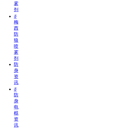
雾
剂
ꁕ
梅
西
防
狼
喷
雾
剂
防
身
资
讯
ꁕ
防
身
电
棍
资
讯