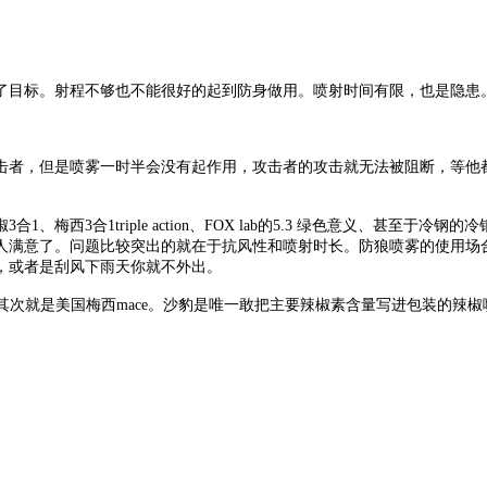
了目标。射程不够也不能很好的起到防身做用。喷射时间有限，也是隐患
击者，但是喷雾一时半会没有起作用，攻击者的攻击就无法被阻断，等他
合1triple action、FOX lab的5.3 绿色意义、甚至于冷钢的冷钢
人满意了。问题比较突出的就在于抗风性和喷射时长。防狼喷雾的使用场合
，或者是刮风下雨天你就不外出。
，其次就是美国梅西mace。沙豹是唯一敢把主要辣椒素含量写进包装的辣