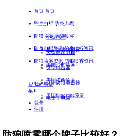
首页
首页
防身电棍
防身电棍
黑鹰安防器材 | 贝斯达合法
防狼喷雾
防狼喷雾
小型电棍
防身电棍资讯
防身电棍资讯
贝斯达防狼喷雾
大型高压电棒
防狼喷雾资讯
防狼喷雾资讯
美国沙豹喷雾
微型电击器
美国梅西喷雾
女子防狼电击器
낙
我的购物
车
0
美国blingsting喷雾
电击手电筒
登录
注册
tel：17756047553 18356096467 1318287
防狼喷雾哪个牌子比较好？