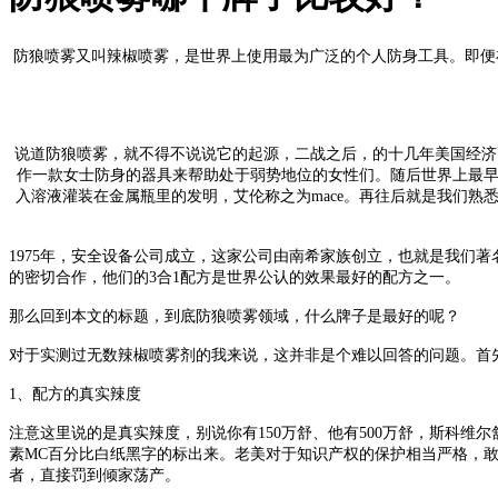
防狼喷雾又叫辣椒喷雾，是世界上使用最为广泛的个人防身工具。即便
说道防狼喷雾，就不得不说说它的起源，二战之后，的十几年美国经济
作一款女士防身的器具来帮助处于弱势地位的女性们。随后世界上最早
入溶液灌装在金属瓶里的发明，艾伦称之为mace。再往后就是我们熟悉
1975年，安全设备公司成立，这家公司由南希家族创立，也就是我们著名
的密切合作，他们的3合1配方是世界公认的效果最好的配方之一。
那么回到本文的标题，到底防狼喷雾领域，什么牌子是最好的呢？
对于实测过无数辣椒喷雾剂的我来说，这并非是个难以回答的问题。首
1、配方的真实辣度
注意这里说的是真实辣度，别说你有150万舒、他有500万舒，斯科
素MC百分比白纸黑字的标出来。老美对于知识产权的保护相当严格，
者，直接罚到倾家荡产。