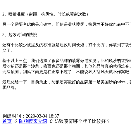
2、喷射准度（射距、抗风性、时长或喷射次数）
另一个需要考虑的是准确性。即使是雾状喷雾，抗风性不好你也命中不
3、起效时间的快慢
还有个比较少被提及的标准就是起效时间长短，打个比方，你喷到了攻
义了。
基于以上三点，我们选择了很多品牌的喷雾做过实测，比如说沙豹红辣椒3合1、梅西3
后沙豹还是那个沙豹，梅西也还是那个梅西，其他的品牌真的就很难令
无法预测，刮风下雨更是在正常不过了，不能说坏人刮风天就不作案吧
最后总结一下，目前为止，防狼喷雾最好的品牌第一是美国沙豹sabre
雾品牌。
创建时间：
2020-03-04
18:37
首页
ꄲ
防狼喷雾介绍
ꄲ
防狼喷雾哪个牌子比较好？