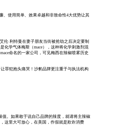
廉、使用简单、效果卓越和非致命性4大优势让其
艾伦·利特曼在妻子朋友当街被抢劫之后决定要制
化学气体梅斯（mace），这种将化学刺激剂混
mace命名的一家公司，可见梅西在辣椒喷雾历史
起，让罪犯抱头痛哭！沙豹品牌更注重于与执法机构
的辣值。如果敢于说自己品牌的辣度，就请将主辣椒
题，这里大可放心，在美国，作假就是欺诈消费