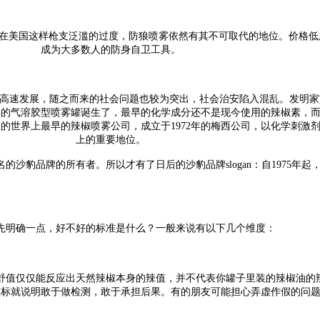
在美国这样枪支泛滥的过度，防狼喷雾依然有其不可取代的地位。价格低
成为大多数人的防身自卫工具。
高速发展，随之而来的社会问题也较为突出，社会治安陷入混乱。发明家
的气溶胶型喷雾罐诞生了，最早的化学成分还不是现今使用的辣椒素，而是
的世界上最早的辣椒喷雾公司，成立于1972年的梅西公司，以化学刺激剂
上的重要地位。
的沙豹品牌的所有者。所以才有了日后的沙豹品牌slogan：自1975年
先明确一点，好不好的标准是什么？一般来说有以下几个维度：
维尔舒值仅仅能反应出天然辣椒本身的辣值，并不代表你罐子里装的辣椒油
敢标就说明敢于做检测，敢于承担后果。有的朋友可能担心弄虚作假的问