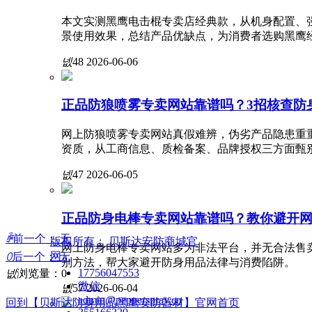
本文实测黑鹰电击棍专卖店经典款，从机身配置、
景使用效果，总结产品优缺点，为消费者选购黑鹰
넶
48
2026-06-06
正品防狼喷雾专卖网站靠谱吗？3招核查防
网上防狼喷雾专卖网站真假难辨，伪劣产品隐患重
资质，从工商信息、质检备案、品牌授权三方面甄
넶
47
2026-06-05
正品防身电棒专卖网站靠谱吗？教你避开
ꄴ
前一个：
无
版权所有：
贝斯达安防商城官
网上防身电棒专卖网站多为非法平台，并无合法售卖
网
ꄲ
后一个：
无
别方法，帮大家避开防身用品法律与消费陷阱。
17756047553
넶
浏览量：
0
微信
넶
57
2026-06-04
admin@pepperspray.cn
回到【贝斯达防身用品黑鹰安防器材】官网首页