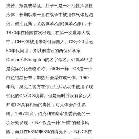
痛苦、报复或暴乱。
芥子气
是一种油性挥发性
液体，长期以来一直在战争中被用作气体起泡
(
)
剂。催泪瓦斯，又名氯苯乙酮
氯苯乙酮
，于
1870
年在德国首次出现。在第一次世界大战
CN
CS
20
中，
气体被用来对付德国人。
于
世纪
50
年代问世，并以创造它的两位科学家
Corson
Stoughton
和
的名字命名。邻氯苯甲腈
CN
CS
是实际的化合物名称。和
一样，
是一种
19
白色结晶粉末，加热后会爆炸成气体。
67
年底，
奥克兰
警方在
停止征兵
活动中使用了现
CN
代化的
和
CS
喷雾。
但是当时并没有多少人
知道
CN
具有相当的毒性，对人体会产生影
1997
响。
年底，伯克利警察审查委员会的一
“
”
项研究发现，
CN
不仅是一种
严重
的健康风
53%
63%
CS
险，而且在
到
的情况下，
CN
和
在