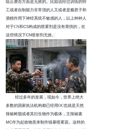
阻止袭击方面是无效的。
比如说经过训练的特
工或者自制能力非常强的人又或者是瘾君子和
酒精作用下神经系统不敏感的人，以上种种人
CS
对于
CN
和
构成的喷雾剂是没有畏惧的，在
CN
这些情况下
喷射剂无效。
经过多年的发展，现如今，世界上绝大
多数的国家执法机构都已经用
OC
也就是天然
辣椒树脂或者其衍生物作为载体，主辣椒素
MC
作为起效物质来制作镇暴喷雾器。这样的