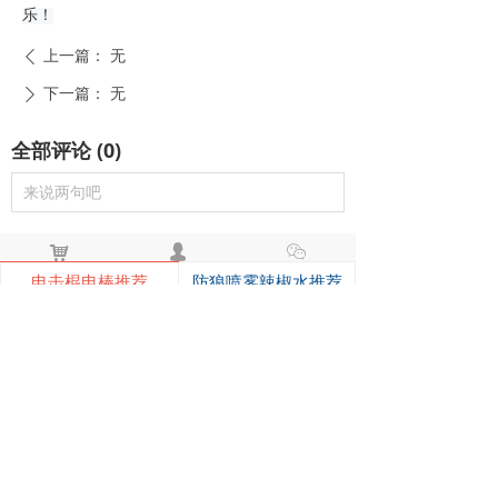
乐！
上一篇：
无
ꄴ
下一篇：
无
ꄲ
全部评论
(
0
)
来说两句吧
낙
넙
ꀤ
购物车
我的
客服微besda002
电击棍电棒推荐
防狼喷雾辣椒水推荐
黑鹰1321电击棍_短款防身电棍_战术高压电击棍背夹设计_多功能民用合法防身器材_黑鹰电击棍官网
黑鹰1321电击棍采用铝制材质，小巧便
携带挂夹，支持电击与强光功能，家用
充电便捷，防滑设计易握持，体积小威
¥ 149.00
7488
넶
慑力足，适配日常防身需求。
美版黑鹰928电棍_民用高压防身电击棍_女子防狼小型便携电棍防身器材_电棍专买商城官网
美版928电棍采用人体工学波浪指槽握
持稳固，慌乱搏斗盲握也不易拿反。该
型防身电击棍采用核心双侧高压导电片
¥ 139.00
22197
넶