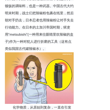
顿饭的调味料，也是一种武器。中国
古代大约
明末时期，战士们
把辣椒粉
包裹在纸里
，然后
朝对手扔去，日本忍者也用辣椒粉让对手失去
行动能力。在日本的土加川帝国时期，
狱吏
“metsubishi”(
用
一种用来往眼睛里吹
辣椒
的盒
)
子
作为一种对
犯人
进行折磨的工具
（这有点
类似我国古代罐辣椒水）
。
化学物质，从原始到复杂，一直在引发