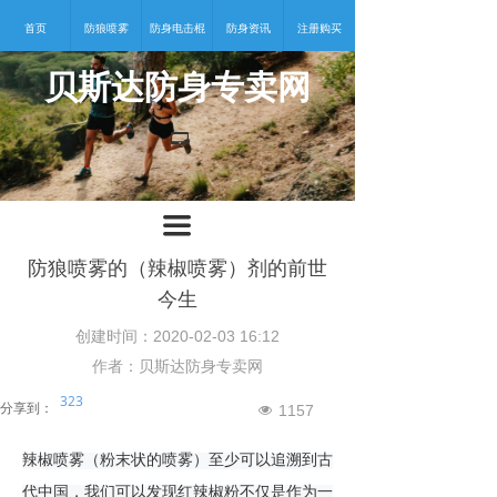
首页
防狼喷雾
防身电击棍
防身资讯
注册购买
贝斯达防身专卖网
넡
끀
防狼喷雾的（辣椒喷雾）剂的前世
今生
创建时间：
2020-02-03
16:12
作者：贝斯达防身专卖网
323
分享到：
1157
넶
辣椒喷雾（粉末状的喷雾）
至少可以追溯到古
代中国，我们可以发现
红辣椒粉
不仅是作为一