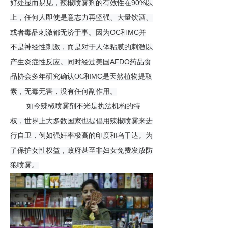
90%
好处显而易见，辣椒喷雾剂的有效性在
以
上，任何人即使是意志力再坚强、大量饮酒、
OC
MC
或者毒品刺激都无济于事。因为
和
并
不是神经性刺激，而是对于人体粘膜的刺激以
AFDO
产生炎症性反应。同时经过美国
药品食
MC
品协会多年研究确认
OC
和
是天然植物提取
素，无毒无害，没有任何副作用。
如今辣椒喷雾剂不光是执法机构的特
权，世界上大多数国家也提倡用辣椒喷雾来进
行自卫，例如强奸率极高的印度和乌干达。为
了保护女性权益，政府甚至非妇女免费发放防
狼喷雾。