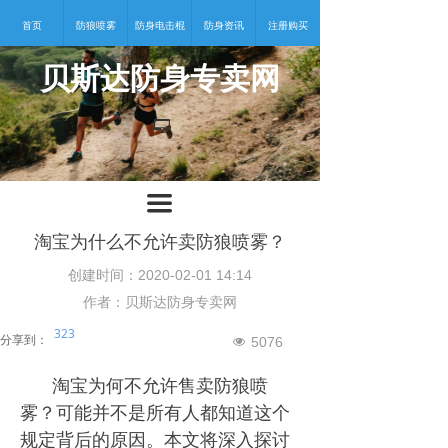
首页
防狼喷雾
防身电击棍
防身资讯
注册购买
贝斯达防身专卖网
넡
끀
淘宝为什么不允许卖防狼喷雾？
创建时间：
2020-02-01
14:14
作者：贝斯达防身专卖网
323
分享到：
5076
넶
淘宝为何不允许售卖防狼喷
雾？可能并不是所有人都知道这个
规定背后的原因。本文将深入探讨