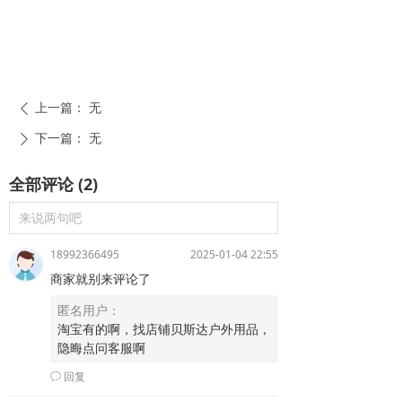
上一篇：
无
ꄴ
下一篇：
无
ꄲ
全部评论
(
2
)
来说两句吧
18992366495
2025-01-04 22:55
商家就别来评论了
匿名用户：
淘宝有的啊，找店铺贝斯达户外用品，
隐晦点问客服啊
回复
ꂖ