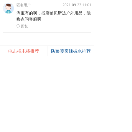
匿名用户
2021-09-23 11:01
淘宝有的啊，找店铺贝斯达户外用品，隐
晦点问客服啊
回复
ꂖ
낙
넙
ꀤ
电击棍电棒推荐
防狼喷雾辣椒水推荐
购物车
我的
客服微besda002
黑鹰1321电击棍_短款防身电棍_战术高压电击棍背夹设计_多功能民用合法防身器材_黑鹰电击棍官网
黑鹰1321电击棍采用铝制材质，小巧便
携带挂夹，支持电击与强光功能，家用
充电便捷，防滑设计易握持，体积小威
¥ 149.00
7488
넶
慑力足，适配日常防身需求。
美版黑鹰928电棍_民用高压防身电击棍_女子防狼小型便携电棍防身器材_电棍专买商城官网
美版928电棍采用人体工学波浪指槽握
持稳固，慌乱搏斗盲握也不易拿反。该
型防身电击棍采用核心双侧高压导电片
¥ 139.00
22197
넶
为独有防抢设计，歹徒伸手抢夺机身时
黑鹰K100电棍_短款便携防身电击棍_大功率高压电棍带电量显示_强光照明typeC接口电击手电防身器材_电棍专买商城官网
即刻遭电击弹开，杜绝武器被反夺反噬
自身；凸起蘑菇触头穿透力强，厚棉
K100电棍外观和普通强光手电一模一
衣、牛仔外套也能顺利导通电流。强光
样，内嵌式电击圈常态看不出电击结