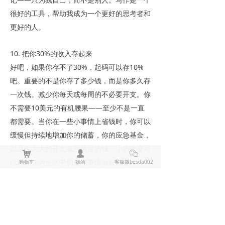
很好的工具，帮助我成为一个更好的思考者和
更好的人。
10. 把你30%的收入存起来
好吧，如果你存不了30%，起码可以存10%
吧。重要的不是你存了多少钱，而是你多久存
一次钱。减少你每天或每周的不必要开支。你
不需要10美元的有机腰果——至少不是一直
都需要。当你在一些小事情上省钱时，你可以
缓慢但持续地增加你的储蓄，你的应急基金，
以及你为大的开支或所预留的钱。小的改变可
낙
넙
ꀤ
以帮助你为生活中的任何事情做好准备。
购物车
我的
客服微besda002
当你看到你的新习惯给你带来了什么回报、你
的生活发生了怎样的变化时，你就会更容易坚
持下去。而我，已经不再把我的习惯看作