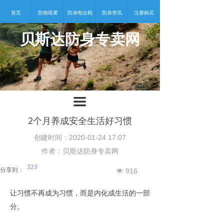
首页
防狼喷雾
防身电击棍
防身资讯
注册购买
贝斯达防身专卖网
넡
끀
2个月养成安全生活好习惯
创建时间：
2020-01-24
17:07
作者：贝斯达防身专卖网
323
分享到：
916
넶
让习惯不再成为习惯，而是内化成生活的一部
分。