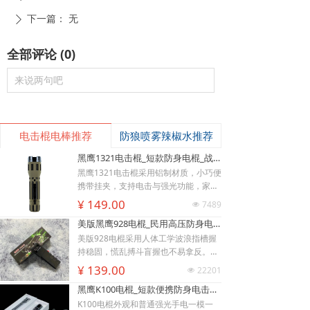
下一篇：
无
ꄲ
全部评论
(
0
)
来说两句吧
电击棍电棒推荐
防狼喷雾辣椒水推荐
黑鹰1321电击棍_短款防身电棍_战术高压电击棍背夹设计_多功能民用合法防身器材_黑鹰电击棍官网
黑鹰1321电击棍采用铝制材质，小巧便
携带挂夹，支持电击与强光功能，家用
充电便捷，防滑设计易握持，体积小威
¥ 149.00
7489
넶
慑力足，适配日常防身需求。
美版黑鹰928电棍_民用高压防身电击棍_女子防狼小型便携电棍防身器材_电棍专买商城官网
美版928电棍采用人体工学波浪指槽握
持稳固，慌乱搏斗盲握也不易拿反。该
型防身电击棍采用核心双侧高压导电片
¥ 139.00
22201
넶
为独有防抢设计，歹徒伸手抢夺机身时
黑鹰K100电棍_短款便携防身电击棍_大功率高压电棍带电量显示_强光照明typeC接口电击手电防身器材_电棍专买商城官网
即刻遭电击弹开，杜绝武器被反夺反噬
自身；凸起蘑菇触头穿透力强，厚棉
K100电棍外观和普通强光手电一模一