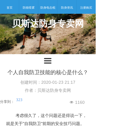
首页
防狼喷雾
防身电击棍
防身资讯
注册购买
贝斯达防身专卖网
넡
끀
个人自我防卫技能的核心是什么？
创建时间：
2020-01-23
21:17
作者：贝斯达防身专卖网
323
分享到：
1160
넶
考虑很久了，这个问题还是得说一下，
就是关于”自我防卫“前期的安全技巧问题。