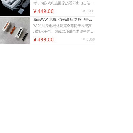
衣、牛仔外套也能顺利导通电流。强光
样，内嵌式电击圈常态看不出电击结
LED 可先炫目干扰对手视线，再近身电
构，隐蔽性远超传统露触头电棍。6061
¥ 449.00
3831
넶
击制敌，双重战术配合提升脱身概率。
-T6 航空铝机身抗摔耐磨，灯头莲花齿
新品W01电棍_强光高压防身电击棍_黑鹰安防电棍专卖店_小型便携电击防身器材
928电棍侧面滑动总锁隔离误触，包
兼具物理击打与车祸破窗逃生作用。K1
里、口袋挤压不会意外放电；标配耐磨
00电棍的高亮度暴闪灯光可短暂致盲对
W-01防身电棍外观完全等同于常规高
腰套，可内藏腰间隐蔽携带，充电电池
手，创造电击反击窗口期；电流控制在
端战术手电，隐藏式环形电击结构肉眼
낙
넙
ꀤ
循环使用续航稳定。此电棍小巧轻薄，
安全区间，快速压制施暴者行动力，不
难以识别，夜间手持照明毫无违和感，
¥ 499.00
3369
넶
购物车
我的
客服微besda002
可放进手提包、外套口袋、汽车扶手
会造成不可逆重伤。尾部总电源 + 战术
可悄悄保持戒备姿态不刺激施暴者。航
黑鹰K59pro电棍_女子小型防身电击棍_大功率高压电棍隐藏式电击头设计_合法电击防身器材手电_黑鹰电击棍专卖店
箱，不像长款电棍笨重受限，主打近距
按键双层保险，包内、口袋存放杜绝挤
空铝合金外壳抗摔耐磨，暴雨环境照常
离贴身对抗场景。
压误放电；Type-C 接口适配充电宝、
照明使用。W01电棍的爆闪强光可快速
正品黑鹰K59pro电棍采用航空铝合金机
车充、家用插座充电，续航补给便捷。
眩晕对手视觉，制造反击窗口；高压脉
身，抗摔耐磨、生活防水。20KV 高压
黑鹰K100电棍尺寸小巧轻便，可放入挎
冲电击促使肌肉抽搐酸软，低电流设计
快速制敌，搭配高亮 LED 三档照明（强
¥ 269.00
3169
넶
包、汽车水杯槽，适配白领夜归、独居
不易造成永久性伤残伤害。尾部总电源
光 / 弱光 / 爆闪），USB 便捷充电，小
人群、自驾车主贴身防护。
锁 + 机身电击按键双层防护，收纳于包
巧便携易隐藏，为民用合法随身防身装
袋、口袋不会挤压误放电；W01电棍采
备，K59电棍全长14厘米，小巧易携
上一页
1
/
5
下一页
用 Type-C 接口，手机充电线、车充、
带，车载防身、夜路上下班、女生防狼
充电宝均可快速补电。体型轻盈小巧，
推荐！
挎包、外套口袋、汽车水杯槽都可轻松
返回【
贝斯达防身用品黑鹰安防器材
】官网首页
放置，兼顾日常照明实用属性与近身自
卫能力。
客服微信besda002