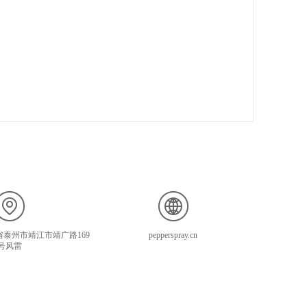
泰州市靖江市靖广路169
pepperspray.cn
号风雷