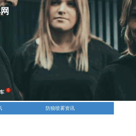
卖网
0
车
讯
防狼喷雾资讯
讯
防狼喷雾资讯