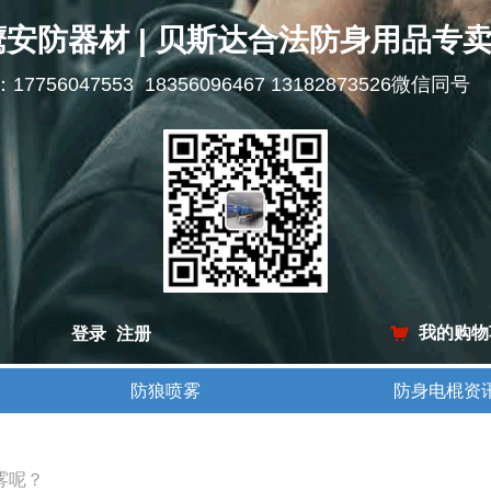
鹰安防器材 | 贝斯达合法防身用品专
l：17756047553 18356096467 13182873526微信同号
我的购物
登录
注册
낙
防狼喷雾
防身电棍资
防狼喷雾
防身电棍资
雾呢？