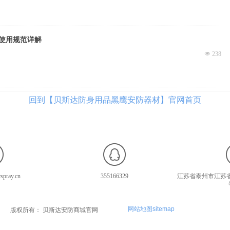
使用规范详解
넶
238
回到【贝斯达防身用品黑鹰安防器材】官网首页
spray.cn
355166329
江苏省泰州市江苏省
网站地图sitemap
版权所有：
贝斯达安防商城官网