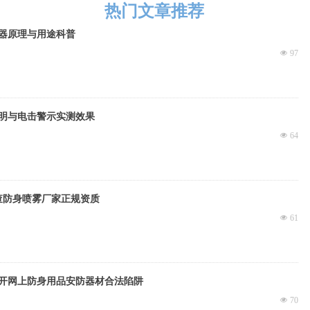
热门文章推荐
器原理与用途科普
넶
97
明与电击警示实测效果
넶
64
查防身喷雾厂家正规资质
넶
61
开网上防身用品安防器材合法陷阱
넶
70