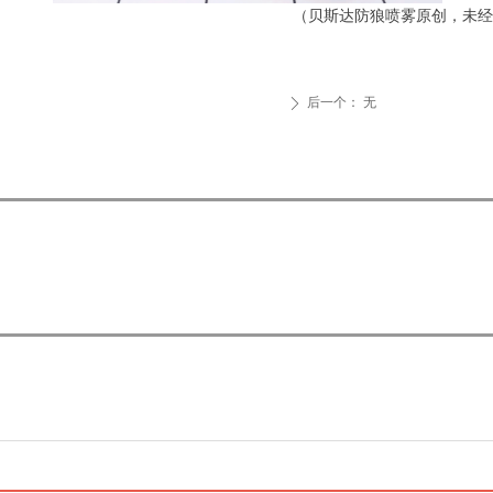
达防狼喷雾原创，未经许可不得
后一个：
无
ꄲ