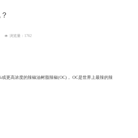
呢？
浏览量：
1762
넶
更高浓度的辣椒油树脂辣椒(OC)， OC是世界上最辣的辣