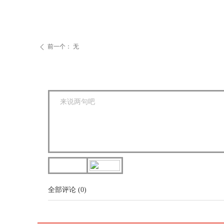
（贝斯
前一个：
无
ꄴ
全部评论
(
0
)