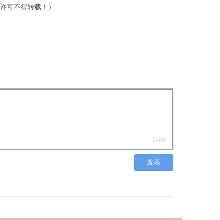
转载！）
0
/400
发表