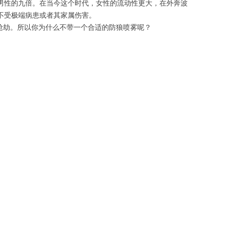
男性的九倍。在当今这个时代，女性的流动性更大，在外奔波
不受极端病患或者其家属伤害。
抢劫。所以你为什么不带一个合适的防狼喷雾呢？