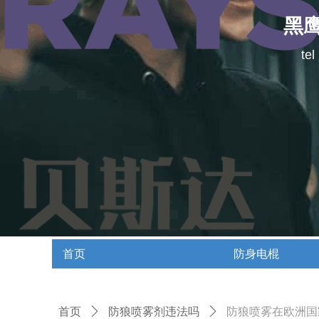
黑
te
首页
防身电棍
首页
防身电棍
首页
ꄲ
防狼喷雾剂违法吗
ꄲ
防狼喷雾在欧洲国