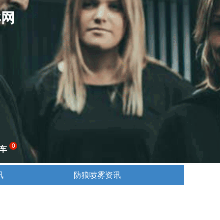
卖网
0
车
讯
防狼喷雾资讯
讯
防狼喷雾资讯