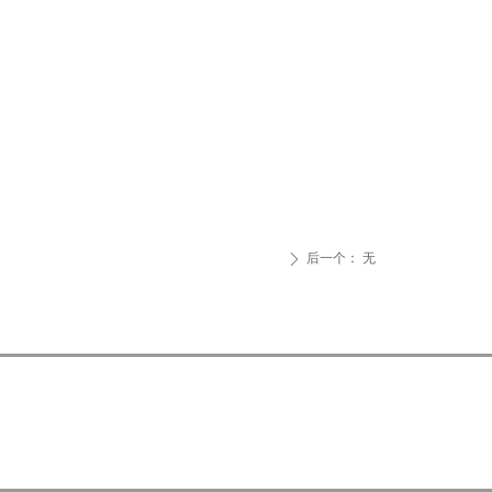
后一个：
无
ꄲ