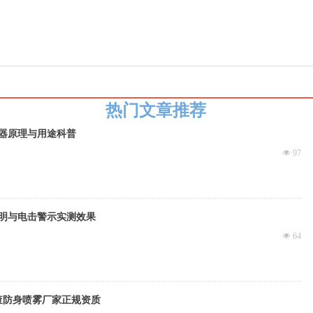
热门文章推荐
器原理与用途科普
넶
97
明与电击警示实测效果
넶
64
查防身喷雾厂家正规资质