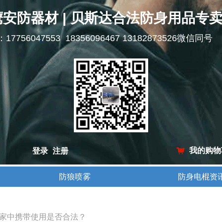
鹰安防器材 | 贝斯达合法防身用品专
l：17756047553 18356096467 13182873526微信同号
我的购物
登录
注册
낙
防狼喷雾
防身电棍资
防狼喷雾
防身电棍资
家中携带使用是否合法？