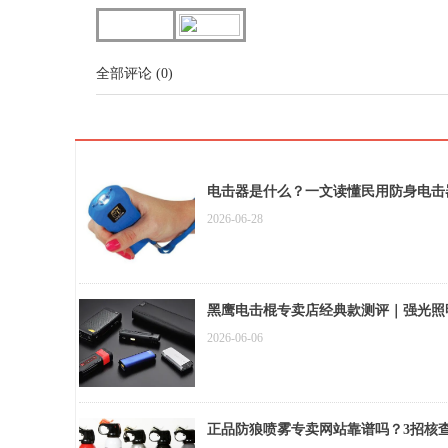
全部评论
(
0
)
电击器是什么？一文读懂民用防身电击
2026-06-28
黑鹰电击棍专卖店经典款测评｜强光照
2026-06-06
正品防狼喷雾专卖网站靠谱吗？3招核