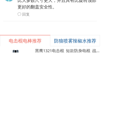
比大多数尺寸更大，并且具有比旋转顶部
更好的翻盖安全性。
回复
ꂖ
电击棍电棒推荐
防狼喷雾辣椒水推荐
낙
넙
ꀤ
购物车
我的
客服微besda002
黑鹰1321电击棍_短款防身电棍_战术高压电击棍背夹设计_多功能民用合法防身器材_黑鹰电击棍官网
黑鹰1321电击棍采用铝制材质，小巧便
携带挂夹，支持电击与强光功能，家用
充电便捷，防滑设计易握持，体积小威
¥ 149.00
7490
넶
慑力足，适配日常防身需求。
美版黑鹰928电棍_民用高压防身电击棍_女子防狼小型便携电棍防身器材_电棍专买商城官网
美版928电棍采用人体工学波浪指槽握
持稳固，慌乱搏斗盲握也不易拿反。该
型防身电击棍采用核心双侧高压导电片
¥ 139.00
22210
넶
为独有防抢设计，歹徒伸手抢夺机身时
黑鹰K100电棍_短款便携防身电击棍_大功率高压电棍带电量显示_强光照明typeC接口电击手电防身器材_电棍专买商城官网
即刻遭电击弹开，杜绝武器被反夺反噬
自身；凸起蘑菇触头穿透力强，厚棉
K100电棍外观和普通强光手电一模一
衣、牛仔外套也能顺利导通电流。强光
样，内嵌式电击圈常态看不出电击结
LED 可先炫目干扰对手视线，再近身电
构，隐蔽性远超传统露触头电棍。6061
¥ 449.00
3833
넶
击制敌，双重战术配合提升脱身概率。
-T6 航空铝机身抗摔耐磨，灯头莲花齿
新品W01电棍_强光高压防身电击棍_黑鹰安防电棍专卖店_小型便携电击防身器材