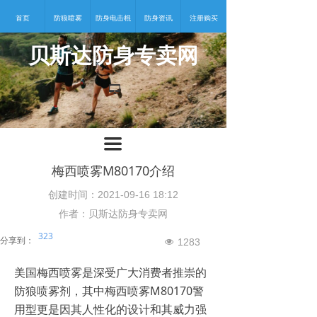
首页
防狼喷雾
防身电击棍
防身资讯
注册购买
贝斯达防身专卖网
넡
끀
梅西喷雾M80170介绍
创建时间：
2021-09-16
18:12
作者：贝斯达防身专卖网
323
分享到：
1283
넶
美国梅西喷雾是深受广大消费者推崇的
防狼喷雾剂，其中梅西喷雾M80170警
用型更是因其人性化的设计和其威力强