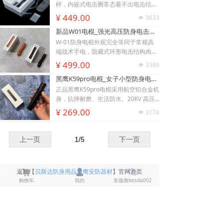
衣、牛仔外套也能顺利导通电流。强光
样，内嵌式电击圈常态看不出电击结
LED 可先炫目干扰对手视线，再近身电
构，隐蔽性远超传统露触头电棍。6061
¥ 449.00
3833
넶
击制敌，双重战术配合提升脱身概率。
-T6 航空铝机身抗摔耐磨，灯头莲花齿
新品W01电棍_强光高压防身电击棍_黑鹰安防电棍专卖店_小型便携电击防身器材
928电棍侧面滑动总锁隔离误触，包
兼具物理击打与车祸破窗逃生作用。K1
里、口袋挤压不会意外放电；标配耐磨
00电棍的高亮度暴闪灯光可短暂致盲对
W-01防身电棍外观完全等同于常规高
腰套，可内藏腰间隐蔽携带，充电电池
手，创造电击反击窗口期；电流控制在
端战术手电，隐藏式环形电击结构肉眼
循环使用续航稳定。此电棍小巧轻薄，
安全区间，快速压制施暴者行动力，不
难以识别，夜间手持照明毫无违和感，
¥ 499.00
3369
넶
可放进手提包、外套口袋、汽车扶手
会造成不可逆重伤。尾部总电源 + 战术
可悄悄保持戒备姿态不刺激施暴者。航
黑鹰K59pro电棍_女子小型防身电击棍_大功率高压电棍隐藏式电击头设计_合法电击防身器材手电_黑鹰电击棍专卖店
箱，不像长款电棍笨重受限，主打近距
按键双层保险，包内、口袋存放杜绝挤
空铝合金外壳抗摔耐磨，暴雨环境照常
离贴身对抗场景。
压误放电；Type-C 接口适配充电宝、
照明使用。W01电棍的爆闪强光可快速
正品黑鹰K59pro电棍采用航空铝合金机
车充、家用插座充电，续航补给便捷。
眩晕对手视觉，制造反击窗口；高压脉
身，抗摔耐磨、生活防水。20KV 高压
黑鹰K100电棍尺寸小巧轻便，可放入挎
冲电击促使肌肉抽搐酸软，低电流设计
快速制敌，搭配高亮 LED 三档照明（强
¥ 269.00
3174
넶
包、汽车水杯槽，适配白领夜归、独居
不易造成永久性伤残伤害。尾部总电源
光 / 弱光 / 爆闪），USB 便捷充电，小
人群、自驾车主贴身防护。
锁 + 机身电击按键双层防护，收纳于包
巧便携易隐藏，为民用合法随身防身装
袋、口袋不会挤压误放电；W01电棍采
备，K59电棍全长14厘米，小巧易携
上一页
1
/
5
下一页
用 Type-C 接口，手机充电线、车充、
带，车载防身、夜路上下班、女生防狼
充电宝均可快速补电。体型轻盈小巧，
推荐！
挎包、外套口袋、汽车水杯槽都可轻松
낙
넙
ꀤ
返回【
贝斯达防身用品黑鹰安防器材
】官网首页
放置，兼顾日常照明实用属性与近身自
购物车
我的
客服微besda002
卫能力。