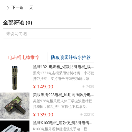
下一篇：
无
ꄲ
全部评论
(
0
)
来说两句吧
电击棍电棒推荐
防狼喷雾辣椒水推荐
黑鹰1321电击棍_短款防身电棍_战术高压电击棍背夹设计_多功能民用合法防身器材_黑鹰电击棍官网
黑鹰1321电击棍采用铝制材质，小巧便
携带挂夹，支持电击与强光功能，家用
充电便捷，防滑设计易握持，体积小威
¥ 149.00
7489
넶
慑力足，适配日常防身需求。
美版黑鹰928电棍_民用高压防身电击棍_女子防狼小型便携电棍防身器材_电棍专买商城官网
美版928电棍采用人体工学波浪指槽握
持稳固，慌乱搏斗盲握也不易拿反。该
型防身电击棍采用核心双侧高压导电片
¥ 139.00
22210
넶
为独有防抢设计，歹徒伸手抢夺机身时
黑鹰K100电棍_短款便携防身电击棍_大功率高压电棍带电量显示_强光照明typeC接口电击手电防身器材_电棍专买商城官网
即刻遭电击弹开，杜绝武器被反夺反噬
自身；凸起蘑菇触头穿透力强，厚棉
K100电棍外观和普通强光手电一模一