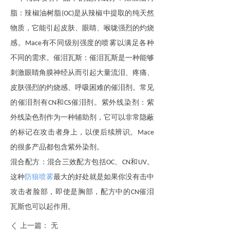
脂：辣椒油树脂
是从辣椒中提取的纯天然
(OC)
物质，它能引起皮肤、眼睛、喉咙强烈的灼烧
感。
有不同级别强度的喷雾以满足各种
Mace
不同的需求。催泪瓦斯：催泪瓦斯是一种能够
刺激眼睛角膜神经从而引起大量流泪、疼痛、
皮肤强烈的灼烧感、呼吸困难的催泪剂。常见
的催泪剂有
和
催泪剂。紫外线染剂：紫
CN
CS
外线染色剂作为一种辅助剂，它可以非常隐蔽
的标记在攻击者身上，以便后续辨识。
Mace
的很多产品都包含紫外染剂。
混合配方：混合三效配方包括
、
和
。
OC
CN
UV
这种
防狼喷雾
最大的好处就是如果你没有击中
攻击者脸部，即使是胸部，配方中的
催泪
CN
瓦斯也可以起作用。
上一篇：
无
ꄴ