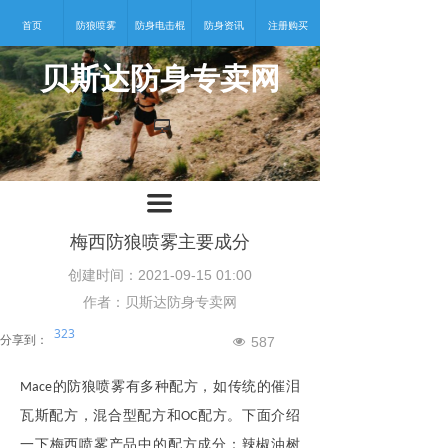
首页
防狼喷雾
防身电击棍
防身资讯
注册购买
贝斯达防身专卖网
넡
끀
梅西防狼喷雾主要成分
创建时间：
2021-09-15
01:00
作者：贝斯达防身专卖网
323
分享到：
587
넶
的防狼喷雾有多种配方，如传统的催泪
Mace
瓦斯配方，混合型配方和
配方。下面介绍
OC
一下梅西喷雾产品中的配方成分：辣椒油树