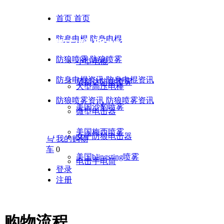
首页
首页
防身电棍
防身电棍
黑鹰安防器材 | 贝斯达合法
防狼喷雾
防狼喷雾
小型电棍
防身电棍资讯
防身电棍资讯
贝斯达防狼喷雾
大型高压电棒
防狼喷雾资讯
防狼喷雾资讯
美国沙豹喷雾
微型电击器
美国梅西喷雾
女子防狼电击器
낙
我的购物
车
0
美国blingsting喷雾
电击手电筒
登录
注册
tel：17756047553 18356096467 1318287
购物流程