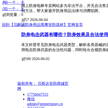
ꄴ
前一个：
无
网上防身电棒专卖网站多为非法平台，并无合法售卖
ꄲ
后一个：
无
别方法，帮大家避开防身用品法律与消费陷阱。
넶
浏览量：
0
넶
57
2026-06-04
回到【贝斯达防身用品黑鹰安防器材】官网首页
防身电击武器有哪些？防身效果及合法使
本文科普常见防身电击武器类型，解析各类器械的
用电击防身武器的合法性问题，同时给出合规防身
넶
180
2026-06-02
版权所有：
贝斯达安防商城官
网
17756047553
微信
admin@pepperspray.cn