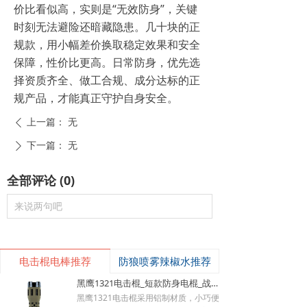
价比看似高，实则是“无效防身”，关键
时刻无法避险还暗藏隐患。几十块的正
规款，用小幅差价换取稳定效果和安全
保障，性价比更高。日常防身，优先选
择资质齐全、做工合规、成分达标的正
规产品，才能真正守护自身安全。
上一篇：
无
ꄴ
下一篇：
无
ꄲ
全部评论
(
0
)
来说两句吧
电击棍电棒推荐
防狼喷雾辣椒水推荐
黑鹰1321电击棍_短款防身电棍_战术高压电击棍背夹设计_多功能民用合法防身器材_黑鹰电击棍官网
黑鹰1321电击棍采用铝制材质，小巧便
낙
넙
ꀤ