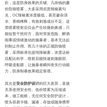
距，这是防身效果的关键。几块钱的廉
价防狼喷雾，大多采用劣质辣椒素勾
兑，OC辣椒素浓度极低，甚至掺杂清
水、香精稀释，有效刺激成分不足。这
类喷雾喷射后仅会产生轻微刺鼻感，只
能短暂干扰对方，面对突发危险、醉酒
闹事或情绪激动的施暴者，基本无法起
到制止作用。而几十块的正规防狼喷
雾，采用标准化提纯辣椒素，浓度达标
且配比科学，喷射后能快速刺激眼部、
呼吸道黏膜，让施暴者瞬间丧失行动能
力，防身制暴效果稳定靠谱。
其次是
安全防护设计
的巨大差异，直接
关系使用安全性。低价喷雾为压缩成
本，做工粗糙，无任何安全防护设计，
喷头容易卡顿、漏液，存放或随身携带