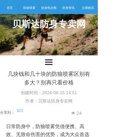
首页
防狼喷雾
防身电击棍
防身资讯
注册购买
贝斯达防身专卖网
넡
끀
几块钱和几十块的防狼喷雾区别有
多大？别再只看价格
创建时间：
2026-06-15
14:51
作者：贝斯达防身专卖网
323
分享到：
24
넶
日常防身中，防狼喷雾凭借便携、高
效、无致命伤害的优势，成为大众首选