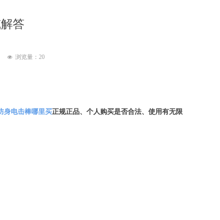
威解答
浏览量：
20
넶
防身电击棒哪里买
正规正品、个人购买是否合法、使用有无限