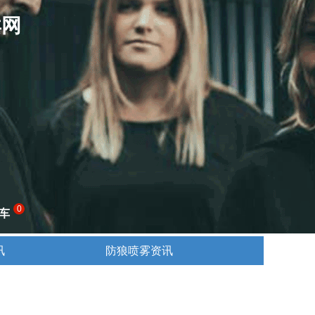
卖网
0
车
讯
防狼喷雾资讯
讯
防狼喷雾资讯