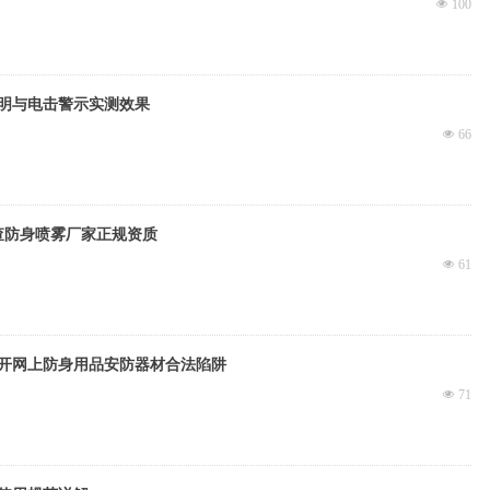
넶
100
明与电击警示实测效果
넶
66
查防身喷雾厂家正规资质
넶
61
开网上防身用品安防器材合法陷阱
넶
71