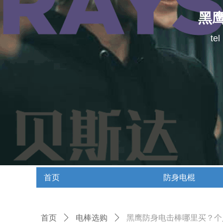
黑
te
首页
防身电棍
首页
防身电棍
首页
ꄲ
电棒选购
ꄲ
黑鹰防身电击棒哪里买？个