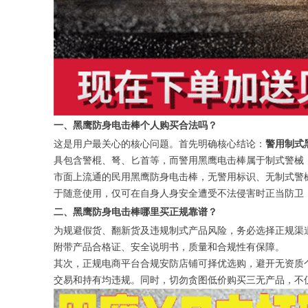
一、黑鹰防身电击棒个人购买合法吗？
这是用户最关心的核心问题。首先明确核心结论：
警用制式
具包含警棍、弩、匕首等，而警用黑鹰电击棒属于制式警械
市面上流通的民用黑鹰防身电击棒，无警用标识、无制式警
于随意使用，仅可在自身人身安全遭受不法侵害时正当防卫
二、黑鹰防身电击棒哪里买正规靠谱？
为规避假货、翻新货及违规制式产品风险，务必选择正规渠
附带产品合格证、安全说明书，质量和合规性有保障。
其次，正规电商平台合规安防店铺可择优选购，避开无资质个
交易和持有均违规。同时，切勿贪图低价购买三无产品，不