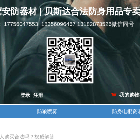
鹰安防器材 | 贝斯达合法防身用品专
l：17756047553 18356096467 13182873526微信同号
我的购物
登录
注册
낙
防狼喷雾
防身电棍资
防狼喷雾
防身电棍资
人购买合法吗？权威解答