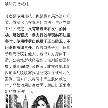
场所管控规则。
其次是使用规范，也是最容易违法的环
节。依据《治安管理处罚法》与正当防
卫相关规定，
只有遭遇正在发生的抢
劫、尾随骚扰、暴力行凶等现实不法侵
害时，使用喷雾自保属于正当防卫，不
用承担法律责任
。倘若口角争执、日常
矛盾无故喷射他人，造成对方身体不
适、公共场所秩序混乱，轻则赔偿医药
费，重则面临行政拘留，此前多地出现
因琐事乱喷喷雾扰乱公交秩序被处罚的
案例。面对口头辱骂未产生肢体威胁
时，严禁动用防身喷雾，超出防卫限度
即构成违法行为。