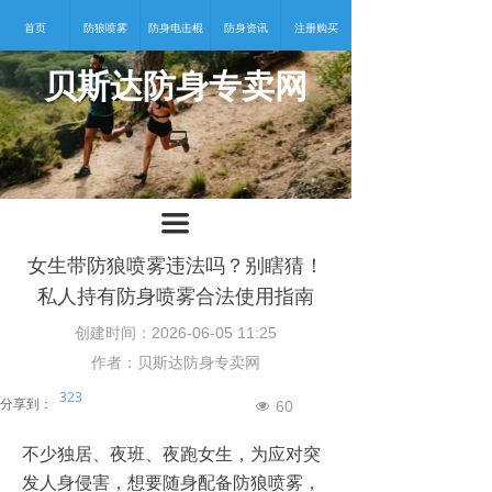
首页
防狼喷雾
防身电击棍
防身资讯
注册购买
贝斯达防身专卖网
넡
끀
女生带防狼喷雾违法吗？别瞎猜！
私人持有防身喷雾合法使用指南
创建时间：
2026-06-05
11:25
作者：贝斯达防身专卖网
323
分享到：
60
넶
不少独居、夜班、夜跑女生，为应对突
发人身侵害，想要随身配备防狼喷雾，