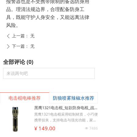
报警器也是不受携带限制的备选防身用
品。理清法规边界，合理配备防身工
具，既能守护人身安全，又能远离法律
风险。
上一篇：
无
ꄴ
下一篇：
无
ꄲ
全部评论
(
0
)
来说两句吧
电击棍电棒推荐
防狼喷雾辣椒水推荐
黑鹰1321电击棍_短款防身电棍_战术高压电击棍背夹设计_多功能民用合法防身器材_黑鹰电击棍官网
黑鹰1321电击棍采用铝制材质，小巧便
携带挂夹，支持电击与强光功能，家用
낙
넙
ꀤ
充电便捷，防滑设计易握持，体积小威
¥ 149.00
7486
购物车
我的
客服微besda002
넶
慑力足，适配日常防身需求。
美版黑鹰928电棍_民用高压防身电击棍_女子防狼小型便携电棍防身器材_电棍专买商城官网