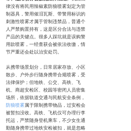
律没有将民用辣椒素防狼喷雾划定为管
制器具，警用催泪瓦斯、带警用标识的
刺激性喷雾才属于管制违禁品，普通个
人严禁购置持有，这是区分合法与违禁
产品的关键点。很多人踩坑就是误购警
用款喷雾，一经查获会被依法收缴，情
节严重还会处以治安处罚。
从携带场景划分，日常居家存放、小区
散步、户外步行随身携带合规喷雾，受
法律保护；但地铁、公交、高铁、飞
机、商超安检区、校园等密闭人员密集
场所，依据轨道交通与民航安全条例，
防狼喷雾
属于限制携带物品，过安检会
被暂扣没收。高铁、飞机仅可办理行李
托运，严禁随身登机乘车，不少女生通
勤随身携带过地铁安检被扣，就是忽略