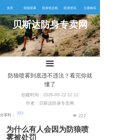
首页
防狼喷雾
防身电击棍
防身资讯
注册购买
贝斯达防身专卖网
넡
끀
防狼喷雾到底违不违法？看完你就
懂了
创建时间：
2026-05-22
12:12
作者：贝斯达防身专卖网
323
分享到：
222
넶
为什么有人会因为防狼喷
雾被处罚