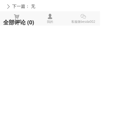
下一篇：
无
ꄲ
낙
넙
ꀤ
全部评论
(
0
)
购物车
我的
客服微besda002
来说两句吧
电击棍电棒推荐
防狼喷雾辣椒水推荐
黑鹰1321电击棍_短款防身电棍_战术高压电击棍背夹设计_多功能民用合法防身器材_黑鹰电击棍官网
黑鹰1321电击棍采用铝制材质，小巧便
携带挂夹，支持电击与强光功能，家用
充电便捷，防滑设计易握持，体积小威
¥ 149.00
7486
넶
慑力足，适配日常防身需求。
美版黑鹰928电棍_民用高压防身电击棍_女子防狼小型便携电棍防身器材_电棍专买商城官网
美版928电棍采用人体工学波浪指槽握
持稳固，慌乱搏斗盲握也不易拿反。该
型防身电击棍采用核心双侧高压导电片
¥ 139.00
22190
넶
为独有防抢设计，歹徒伸手抢夺机身时
黑鹰K100电棍_短款便携防身电击棍_大功率高压电棍带电量显示_强光照明typeC接口电击手电防身器材_电棍专买商城官网
即刻遭电击弹开，杜绝武器被反夺反噬
自身；凸起蘑菇触头穿透力强，厚棉
K100电棍外观和普通强光手电一模一