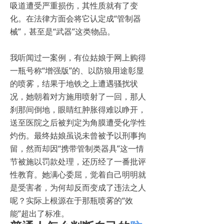
吸道遭受严重损伤，其性质就有了变
化。在法律方面会将它认定成“管制器
械”，甚至是“武器”这类物品。
我听闻过一案例，有位姑娘于网上购得
一瓶号称“增强版”的、以防狼用途彰显
的喷雾，结果于地铁之上遭遇骚扰状
况，她朝着对方施用喷射了一回，那人
刹那间倒地，眼睛红肿胀得难以睁开，
送至医院之后被判定为角膜遭受化学性
灼伤。最终姑娘虽说未曾被予以刑事拘
留，然而却因“携带管制类器具”这一情
节被施以罚款处理，还历经了一番批评
性教育。她满心委屈，觉着自己明明就
是受害者，为何却反而变成了违法之人
呢？实际上根源在于那瓶喷雾的“效
能”超出了标准。