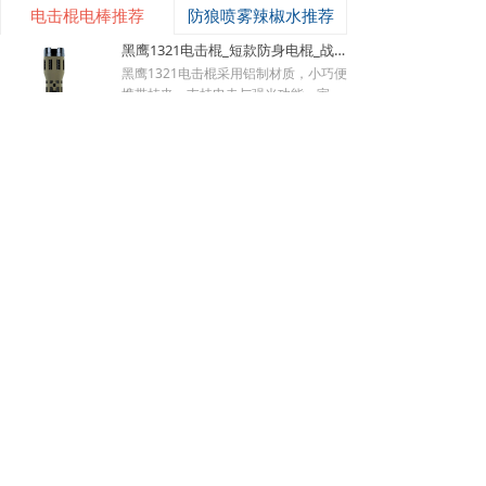
电击棍电棒推荐
防狼喷雾辣椒水推荐
黑鹰1321电击棍_短款防身电棍_战术高压电击棍背夹设计_多功能民用合法防身器材_黑鹰电击棍官网
낙
넙
ꀤ
黑鹰1321电击棍采用铝制材质，小巧便
购物车
我的
客服微besda002
携带挂夹，支持电击与强光功能，家用
充电便捷，防滑设计易握持，体积小威
¥ 149.00
7488
넶
慑力足，适配日常防身需求。
美版黑鹰928电棍_民用高压防身电击棍_女子防狼小型便携电棍防身器材_电棍专买商城官网
美版928电棍采用人体工学波浪指槽握
持稳固，慌乱搏斗盲握也不易拿反。该
型防身电击棍采用核心双侧高压导电片
¥ 139.00
22196
넶
为独有防抢设计，歹徒伸手抢夺机身时
黑鹰K100电棍_短款便携防身电击棍_大功率高压电棍带电量显示_强光照明typeC接口电击手电防身器材_电棍专买商城官网
即刻遭电击弹开，杜绝武器被反夺反噬
自身；凸起蘑菇触头穿透力强，厚棉
K100电棍外观和普通强光手电一模一
衣、牛仔外套也能顺利导通电流。强光
样，内嵌式电击圈常态看不出电击结
LED 可先炫目干扰对手视线，再近身电
构，隐蔽性远超传统露触头电棍。6061
¥ 449.00
3830
넶
击制敌，双重战术配合提升脱身概率。
-T6 航空铝机身抗摔耐磨，灯头莲花齿
新品W01电棍_强光高压防身电击棍_黑鹰安防电棍专卖店_小型便携电击防身器材
928电棍侧面滑动总锁隔离误触，包
兼具物理击打与车祸破窗逃生作用。K1
里、口袋挤压不会意外放电；标配耐磨
00电棍的高亮度暴闪灯光可短暂致盲对
W-01防身电棍外观完全等同于常规高
腰套，可内藏腰间隐蔽携带，充电电池
手，创造电击反击窗口期；电流控制在
端战术手电，隐藏式环形电击结构肉眼
循环使用续航稳定。此电棍小巧轻薄，
安全区间，快速压制施暴者行动力，不
难以识别，夜间手持照明毫无违和感，
¥ 499.00
3369
넶
可放进手提包、外套口袋、汽车扶手
会造成不可逆重伤。尾部总电源 + 战术
可悄悄保持戒备姿态不刺激施暴者。航
黑鹰K59pro电棍_女子小型防身电击棍_大功率高压电棍隐藏式电击头设计_合法电击防身器材手电_黑鹰电击棍专卖店
箱，不像长款电棍笨重受限，主打近距
按键双层保险，包内、口袋存放杜绝挤
空铝合金外壳抗摔耐磨，暴雨环境照常
离贴身对抗场景。
压误放电；Type-C 接口适配充电宝、
照明使用。W01电棍的爆闪强光可快速
正品黑鹰K59pro电棍采用航空铝合金机