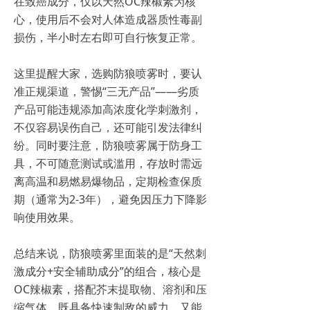
在致癌成分，仅以天然OC辣椒素为核
心，使用后不会对人体造成器质性毒副
损伤，半小时左右即可自行恢复正常。
这里提醒大家，选购防狼喷雾时，要认
准正规渠道，警惕“三无产品”——劣质
产品可能违规添加高浓度化学刺激剂，
不仅容易误伤自己，还可能引发法律纠
纷。同时要注意，防狼喷雾属于防身工
具，不可随意测试或滥用，存放时需远
离高温和易燃易爆物品，定期检查保质
期（通常为2-3年），避免因压力下降影
响使用效果。
总结来说，防狼喷雾里面装的是“天然刺
激成分+安全辅助成分”的组合，核心是
OC辣椒素，搭配芥末提取物、溶剂和压
缩气体，既具备快速制敌的威力，又能