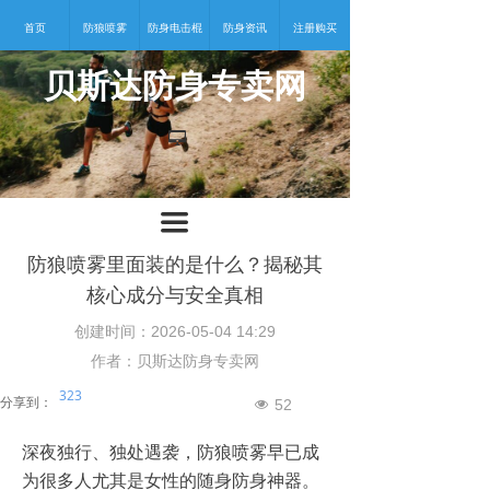
首页
防狼喷雾
防身电击棍
防身资讯
注册购买
贝斯达防身专卖网
넡
끀
防狼喷雾里面装的是什么？揭秘其
核心成分与安全真相
创建时间：
2026-05-04
14:29
作者：贝斯达防身专卖网
323
分享到：
52
넶
深夜独行、独处遇袭，防狼喷雾早已成
为很多人尤其是女性的随身防身神器。