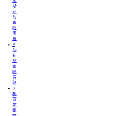
贝
斯
达
防
狼
喷
雾
剂
ꁕ
沙
豹
防
狼
喷
雾
剂
ꁕ
梅
西
防
狼
喷