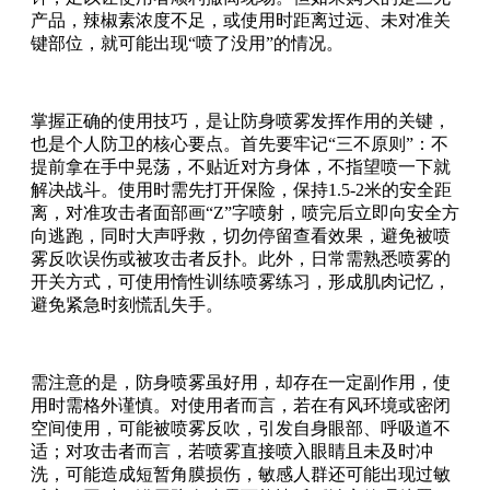
产品，辣椒素浓度不足，或使用时距离过远、未对准关
键部位，就可能出现“喷了没用”的情况。
掌握正确的使用技巧，是让防身喷雾发挥作用的关键，
也是个人防卫的核心要点。首先要牢记“三不原则”：不
提前拿在手中晃荡，不贴近对方身体，不指望喷一下就
解决战斗。使用时需先打开保险，保持1.5-2米的安全距
离，对准攻击者面部画“Z”字喷射，喷完后立即向安全方
向逃跑，同时大声呼救，切勿停留查看效果，避免被喷
雾反吹误伤或被攻击者反扑。此外，日常需熟悉喷雾的
开关方式，可使用惰性训练喷雾练习，形成肌肉记忆，
避免紧急时刻慌乱失手。
需注意的是，防身喷雾虽好用，却存在一定副作用，使
用时需格外谨慎。对使用者而言，若在有风环境或密闭
空间使用，可能被喷雾反吹，引发自身眼部、呼吸道不
适；对攻击者而言，若喷雾直接喷入眼睛且未及时冲
洗，可能造成短暂角膜损伤，敏感人群还可能出现过敏