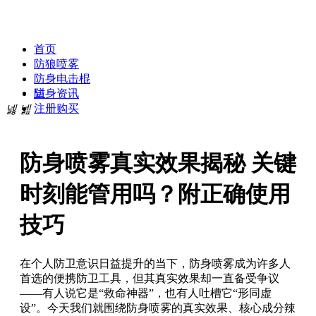
贝斯达防身专卖网
首页
防狼喷雾
防身电击棍
넡
防身资讯
注册购买
넳
넲
防身喷雾真实效果揭秘 关键
时刻能管用吗？附正确使用
技巧
在个人防卫意识日益提升的当下，防身喷雾成为许多人
首选的便携防卫工具，但其真实效果却一直备受争议
——有人说它是“救命神器”，也有人吐槽它“形同虚
设”。今天我们就围绕防身喷雾的真实效果、核心成分辣