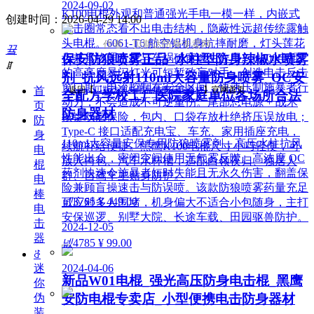
2024-09-02
K100电棍外观和普通强光手电一模一样，内嵌式
创建时间：
2026-04-29
14:00
电击圈常态看不出电击结构，隐蔽性远超传统露触
头电棍。6061-T6 航空铝机身抗摔耐磨，灯头莲花
作者：贝斯达防身专卖网
끀
保安防狼喷雾正品_水柱型防身辣椒水喷雾
齿兼具物理击打与车祸破窗逃生作用。K100电棍
ꁲ
的高亮度暴闪灯光可短暂致盲对手，创造电击反击
剂_抗风远射110ml大容量防身喷雾_OC安
窗口期；电流控制在安全区间，快速压制施暴者行
首
返回【
贝斯达防身用品黑鹰安防器材
】官网首页
全配方学校工厂医院家庭单位各场所合法
动力，不会造成不可逆重伤。尾部总电源 + 战术
页
防身器材
按键双层保险，包内、口袋存放杜绝挤压误放电；
防
Type-C 接口适配充电宝、车充、家用插座充电，
身
110ml大容量安保专用防狼喷雾剂，高压水柱抗风
续航补给便捷。黑鹰K100电棍尺寸小巧轻便，可
电
性能出众，密闭空间使用无气雾反噬。高浓度 OC
放入挎包、汽车水杯槽，适配白领夜归、独居人
棍
药剂快速令施暴者短时失能且无永久伤害，翻盖保
群、自驾车主贴身防护。
电
险兼顾盲操速击与防误喷。该款防狼喷雾药量充足
棒
넶
3765
¥ 449.00
可应对多人围堵，机身偏大不适合小包随身，主打
电
安保巡逻、别墅大院、长途车载、田园驱兽防护。
击
2024-12-05
器
넶
4785
¥ 99.00
ꁕ
2024-04-06
迷
新品W01电棍_强光高压防身电击棍_黑鹰
你
伪
安防电棍专卖店_小型便携电击防身器材
装