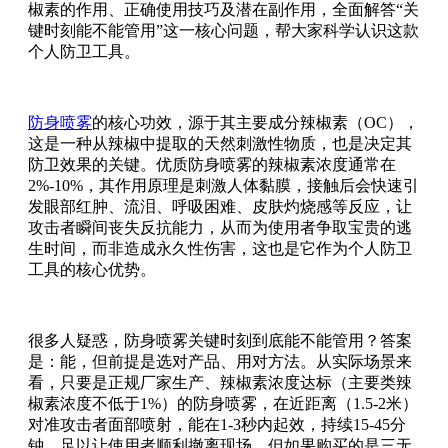
椒素的作用、正确使用技巧及潜在副作用，全面解答“关
键时刻能不能管用”这一核心问题，帮大家科学认识这款
个人防卫工具。
防身喷雾
的核心功效，源于其主要成分辣椒素（OC），
这是一种从辣椒中提取的天然刺激性物质，也是决定其
防卫效果的关键。优质防身喷雾的辣椒素浓度通常在
2%-10%，其作用原理是刺激人体黏膜，接触后会快速引
发眼部红肿、流泪、呼吸困难、皮肤灼烧感等反应，让
攻击者瞬间丧失反抗能力，从而为使用者争取宝贵的逃
生时间，而非造成永久性伤害，这也是它作为个人防卫
工具的核心优势。
很多人疑惑，防身喷雾关键时刻到底能不能管用？答案
是：能，但前提是选对产品、用对方法。从实际场景来
看，只要是正规厂家生产、辣椒素浓度达标（主要类辣
椒素浓度不低于1%）的防身喷雾，在近距离（1.5-2米）
对准攻击者面部喷射，能在1-3秒内起效，持续15-45分
钟，足以让使用者顺利撤离现场。但如果购买的是三无