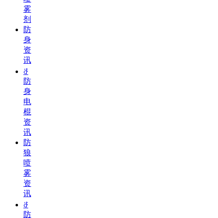
雾
剂
防
身
资
讯
ꁕ
防
身
电
棍
资
讯
防
狼
喷
雾
资
讯
ꁕ
防