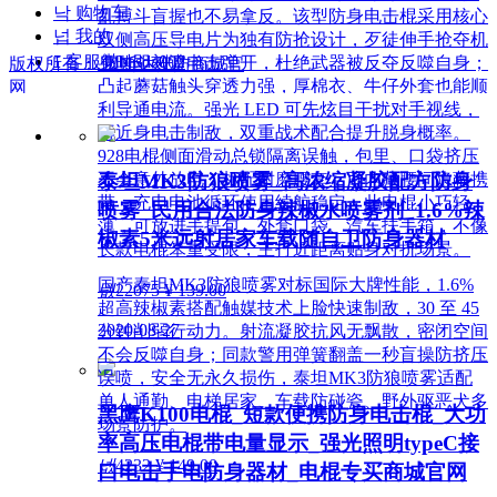
낙
购物车
乱搏斗盲握也不易拿反。该型防身电击棍采用核心
넙
我的
双侧高压导电片为独有防抢设计，歹徒伸手抢夺机
ꀤ
客服微besda002
身时即刻遭电击弹开，杜绝武器被反夺反噬自身；
版权所有：
贝斯达安防商城官
凸起蘑菇触头穿透力强，厚棉衣、牛仔外套也能顺
网
利导通电流。强光 LED 可先炫目干扰对手视线，
再近身电击制敌，双重战术配合提升脱身概率。
928电棍侧面滑动总锁隔离误触，包里、口袋挤压
泰坦MK3防狼喷雾_高浓缩凝胶配方防身
不会意外放电；标配耐磨腰套，可内藏腰间隐蔽携
带，充电电池循环使用续航稳定。此电棍小巧轻
喷雾_民用合法防身辣椒水喷雾剂_1.6%辣
薄，可放进手提包、外套口袋、汽车扶手箱，不像
椒素5米远射居家车载随自卫防身器材
长款电棍笨重受限，主打近距离贴身对抗场景。
国产泰坦MK3防狼喷雾对标国际大牌性能，1.6%
넶
22075
¥ 139.00
超高辣椒素搭配触媒技术上脸快速制敌，30 至 45
2020-08-27
分钟削弱行动力。射流凝胶抗风无飘散，密闭空间
不会反噬自身；同款警用弹簧翻盖一秒盲操防挤压
误喷，安全无永久损伤，泰坦MK3防狼喷雾适配
单人通勤、电梯居家、车载防碰瓷、野外驱恶犬多
黑鹰K100电棍_短款便携防身电击棍_大功
场景防护。
率高压电棍带电量显示_强光照明typeC接
넶
4232
¥ 149.00
口电击手电防身器材_电棍专买商城官网