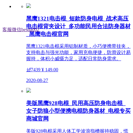
黑鹰1321电击棍_短款防身电棍_战术高压
电击棍背夹设计_多功能民用合法防身器材
客服微信besda002
_黑鹰电击棍官网
黑鹰1321电击棍采用铝制材质，小巧便携带挂夹，
支持电击与强光功能，家用充电便捷，防滑设计易
握持，体积小威慑力足，适配日常防身需求。
넶
7439
¥ 149.00
2020-08-27
美版黑鹰928电棍_民用高压防身电击棍_
女子防狼小型便携电棍防身器材_电棍专买
商城官网
美版928电棍采用人体工学波浪指槽握持稳固，慌