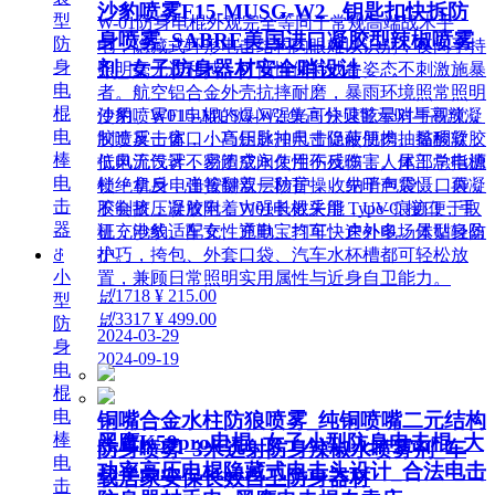
沙豹喷雾F15-MUSG-W2 _钥匙扣快拆防
型
W-01防身电棍外观完全等同于常规高端战术手
身喷雾_SABRE美国进口凝胶型辣椒喷雾
防
电，隐藏式环形电击结构肉眼难以识别，夜间手持
身
剂_女子防身器材安全哨设计
照明毫无违和感，可悄悄保持戒备姿态不刺激施暴
电
者。航空铝合金外壳抗摔耐磨，暴雨环境照常照明
棍
使用。W01电棍的爆闪强光可快速眩晕对手视觉，
沙豹喷雾F15-MUSG-W2 集高分贝警示哨与高辣凝
电
制造反击窗口；高压脉冲电击促使肌肉抽搐酸软，
胶喷雾一体，小巧钥匙扣尺寸隐蔽便携。黏稠凝胶
棒
低电流设计不易造成永久性伤残伤害。尾部总电源
抗风无气雾，密闭空间使用不反噬；人体工学指槽
电
锁 + 机身电击按键双层防护，收纳于包袋、口袋
杜绝拿反，弹簧翻盖一秒盲操。先哨声震慑、再凝
击
不会挤压误放电；W01电棍采用 Type-C 接口，手
胶制敌，凝胶附着力强长效失能，UV 痕迹便于取
器
机充电线、车充、充电宝均可快速补电。体型轻盈
证，沙豹适配女性通勤、打车、户外多场景贴身防
小巧，挎包、外套口袋、汽车水杯槽都可轻松放
ꁕ
护。
小
置，兼顾日常照明实用属性与近身自卫能力。
넶
1718
¥ 215.00
型
넶
3317
¥ 499.00
防
2024-03-29
身
2024-09-19
电
棍
电
铜嘴合金水柱防狼喷雾_纯铜喷嘴二元结构
棒
黑鹰K59pro电棍_女子小型防身电击棍_大
防身喷雾_3米远射防身辣椒水喷雾剂_车
电
功率高压电棍隐藏式电击头设计_合法电击
载居家安保长效自卫防身器材
击