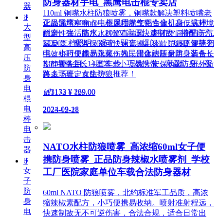
防身器材手电_黑鹰电击棍专卖店
器
110ml 铜嘴水柱防狼喷雾，铜嘴款解决塑料喷嘴老
ꁕ
正品黑鹰K59pro电棍采用航空铝合金机身，抗摔
化渗漏堵塞痛点，金属喷嘴气密性佳，高低温环境
大
耐磨、生活防水。20KV 高压快速制敌，搭配高亮
稳定性强。高压水柱笔直抗风，密闭空间使用无气
型
LED 三档照明（强光 / 弱光 / 爆闪），USB 便捷充
雾反噬，翻盖保险可快速盲操。该款防狼喷雾药剂
高
电，小巧便携易隐藏，为民用合法随身防身装备，
强效短时失能无永久伤残，罐体耐压耐用，适合长
压
K59电棍全长14厘米，小巧易携带，车载防身、夜
期静置备用，主打车载、居家、安保执勤、野外防
防
路上下班、女生防狼推荐！
兽多场景定点防护。
身
电
넶
3133
¥ 269.00
넶
1172
¥ 129.00
棍
电
2024-09-18
2023-12-21
棒
电
击
NATO水柱防狼喷雾_高浓缩60ml女子便
器
携防身喷雾_正品防身辣椒水喷雾剂_学校
ꁕ
女
工厂医院家庭单位车载合法防身器材
子
防
60ml NATO 防狼喷雾，北约标准军工品质，高浓
身
缩辣椒素配方，小巧便携易收纳。喷射准射程远，
电
快速制敌无不可逆伤害，合法合规，适合日常出