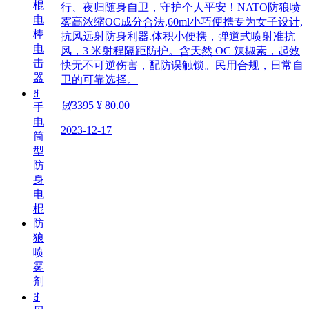
棍
行、夜归随身自卫，守护个人平安！NATO防狼喷
电
雾高浓缩OC成分合法,60ml小巧便携专为女子设计,
棒
抗风远射防身利器.体积小便携，弹道式喷射准抗
电
风，3 米射程隔距防护。含天然 OC 辣椒素，起效
击
快无不可逆伤害，配防误触锁。民用合规，日常自
器
卫的可靠选择。
ꁕ
넶
3395
¥ 80.00
手
电
2023-12-17
筒
型
防
身
电
棍
防
狼
喷
雾
剂
ꁕ