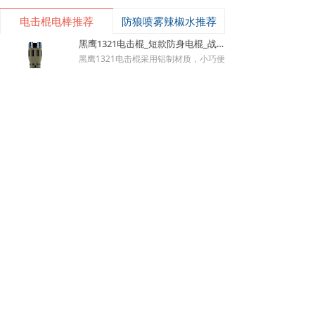
电击棍电棒推荐
防狼喷雾辣椒水推荐
黑鹰1321电击棍_短款防身电棍_战术高压电击棍背夹设计_多功能民用合法防身器材_黑鹰电击棍官网
낙
넙
ꀤ
黑鹰1321电击棍采用铝制材质，小巧便
购物车
我的
客服微besda002
携带挂夹，支持电击与强光功能，家用
充电便捷，防滑设计易握持，体积小威
¥ 149.00
7486
넶
慑力足，适配日常防身需求。
美版黑鹰928电棍_民用高压防身电击棍_女子防狼小型便携电棍防身器材_电棍专买商城官网
美版928电棍采用人体工学波浪指槽握
持稳固，慌乱搏斗盲握也不易拿反。该
型防身电击棍采用核心双侧高压导电片
¥ 139.00
22190
넶
为独有防抢设计，歹徒伸手抢夺机身时
黑鹰K100电棍_短款便携防身电击棍_大功率高压电棍带电量显示_强光照明typeC接口电击手电防身器材_电棍专买商城官网
即刻遭电击弹开，杜绝武器被反夺反噬
自身；凸起蘑菇触头穿透力强，厚棉
K100电棍外观和普通强光手电一模一
衣、牛仔外套也能顺利导通电流。强光
样，内嵌式电击圈常态看不出电击结
LED 可先炫目干扰对手视线，再近身电
构，隐蔽性远超传统露触头电棍。6061
¥ 449.00
3827
넶
击制敌，双重战术配合提升脱身概率。
-T6 航空铝机身抗摔耐磨，灯头莲花齿
新品W01电棍_强光高压防身电击棍_黑鹰安防电棍专卖店_小型便携电击防身器材
928电棍侧面滑动总锁隔离误触，包
兼具物理击打与车祸破窗逃生作用。K1
里、口袋挤压不会意外放电；标配耐磨
00电棍的高亮度暴闪灯光可短暂致盲对
W-01防身电棍外观完全等同于常规高
腰套，可内藏腰间隐蔽携带，充电电池
手，创造电击反击窗口期；电流控制在
端战术手电，隐藏式环形电击结构肉眼
循环使用续航稳定。此电棍小巧轻薄，
安全区间，快速压制施暴者行动力，不
难以识别，夜间手持照明毫无违和感，
¥ 499.00
3369
넶
可放进手提包、外套口袋、汽车扶手
会造成不可逆重伤。尾部总电源 + 战术
可悄悄保持戒备姿态不刺激施暴者。航
黑鹰K59pro电棍_女子小型防身电击棍_大功率高压电棍隐藏式电击头设计_合法电击防身器材手电_黑鹰电击棍专卖店
箱，不像长款电棍笨重受限，主打近距
按键双层保险，包内、口袋存放杜绝挤
空铝合金外壳抗摔耐磨，暴雨环境照常