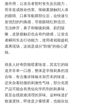
激作用，让攻击者暂时丧失反抗能力，
而非造成致命伤害。辣椒素接触到人体
的眼睛、口鼻等黏膜部位后，会快速引
发强烈的灼痛感，导致眼睛红肿流泪、
无法睁开，鼻子和喉咙刺痛、剧烈咳
嗽，皮肤接触后也会有灼烧感，让攻击
者瞬间失去行动能力，使用者就能趁机
逃离现场，这就是成分“防狼”的核心逻
辑。
很多人好奇防狼喷雾味道，其实它的味
道并非单一口感，整体是辛辣刺鼻的混
合味，有点像浓辣椒水加芥末的味道，
还夹杂着轻微的刺激性气味，部分劣质
产品可能会有类似化学药剂的刺鼻味，
甚至会残留难清理的异味。这种味道扩
散速度快，即使是少量喷雾，也能在短