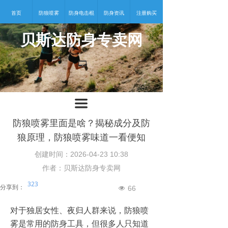
首页
防狼喷雾
防身电击棍
防身资讯
注册购买
贝斯达防身专卖网
넡
끀
防狼喷雾里面是啥？揭秘成分及防
狼原理，防狼喷雾味道一看便知
创建时间：
2026-04-23
10:38
作者：贝斯达防身专卖网
323
分享到：
66
넶
对于独居女性、夜归人群来说，防狼喷
雾是常用的防身工具，但很多人只知道