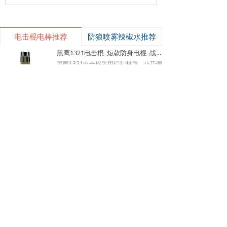
电击棍电棒推荐
防狼喷雾辣椒水推荐
낙
넙
ꀤ
黑鹰1321电击棍_短款防身电棍_战术高压电击棍背夹设计_多功能民用合法防身器材_黑鹰电击棍官网
购物车
我的
客服微besda002
黑鹰1321电击棍采用铝制材质，小巧便
携带挂夹，支持电击与强光功能，家用
充电便捷，防滑设计易握持，体积小威
¥ 149.00
7495
넶
慑力足，适配日常防身需求。
美版黑鹰928电棍_民用高压防身电击棍_女子防狼小型便携电棍防身器材_电棍专买商城官网
美版928电棍采用人体工学波浪指槽握
持稳固，慌乱搏斗盲握也不易拿反。该
型防身电击棍采用核心双侧高压导电片
¥ 139.00
22226
넶
为独有防抢设计，歹徒伸手抢夺机身时
黑鹰K100电棍_短款便携防身电击棍_大功率高压电棍带电量显示_强光照明typeC接口电击手电防身器材_电棍专买商城官网
即刻遭电击弹开，杜绝武器被反夺反噬
自身；凸起蘑菇触头穿透力强，厚棉
K100电棍外观和普通强光手电一模一
衣、牛仔外套也能顺利导通电流。强光
样，内嵌式电击圈常态看不出电击结
LED 可先炫目干扰对手视线，再近身电
构，隐蔽性远超传统露触头电棍。6061
¥ 449.00
3835
넶
击制敌，双重战术配合提升脱身概率。
-T6 航空铝机身抗摔耐磨，灯头莲花齿
新品W01电棍_强光高压防身电击棍_黑鹰安防电棍专卖店_小型便携电击防身器材
928电棍侧面滑动总锁隔离误触，包
兼具物理击打与车祸破窗逃生作用。K1
里、口袋挤压不会意外放电；标配耐磨
00电棍的高亮度暴闪灯光可短暂致盲对
W-01防身电棍外观完全等同于常规高
腰套，可内藏腰间隐蔽携带，充电电池
手，创造电击反击窗口期；电流控制在
端战术手电，隐藏式环形电击结构肉眼