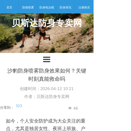
首页
防狼喷雾
防身电击棍
防身资讯
注册购买
贝斯达防身专卖网
넡
끀
沙豹防身喷雾防身效果如何？关键
时刻真能救命吗
创建时间：
2026-04-12
10:21
作者：贝斯达防身专卖网
323
分享到：
46
넶
如今，个人安全防护成为大众关注的重
点，尤其是独居女性、夜班上班族、户