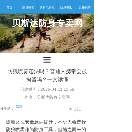
首页
防狼喷雾
防身电击棍
防身资讯
注册购买
贝斯达防身专卖网
넡
끀
防狼喷雾违法吗？普通人携带会被
拘留吗？一文读懂
创建时间：
2026-04-11
11:58
作者：贝斯达防身专卖网
323
分享到：
121
넶
随着女性安全意识提升，不少人会选择
防狼喷雾作为防身工具，但随之而来的