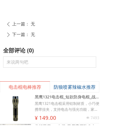
上一篇：
无
ꄴ
下一篇：
无
ꄲ
全部评论
(
0
)
来说两句吧
电击棍电棒推荐
防狼喷雾辣椒水推荐
黑鹰1321电击棍_短款防身电棍_战术高压电击棍背夹设计_多功能民用合法防身器材_黑鹰电击棍官网
黑鹰1321电击棍采用铝制材质，小巧便
携带挂夹，支持电击与强光功能，家用
充电便捷，防滑设计易握持，体积小威
낙
넙
ꀤ
¥ 149.00
7493
넶
慑力足，适配日常防身需求。
购物车
我的
客服微besda002
美版黑鹰928电棍_民用高压防身电击棍_女子防狼小型便携电棍防身器材_电棍专买商城官网
美版928电棍采用人体工学波浪指槽握
持稳固，慌乱搏斗盲握也不易拿反。该