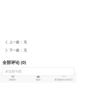
上一篇：
无
ꄴ
下一篇：
无
ꄲ
全部评论
(
0
)
来说两句吧
낙
넙
ꀤ
购物车
我的
客服微besda002
电击棍电棒推荐
防狼喷雾辣椒水推荐
黑鹰1321电击棍_短款防身电棍_战术高压电击棍背夹设计_多功能民用合法防身器材_黑鹰电击棍官网
黑鹰1321电击棍采用铝制材质，小巧便