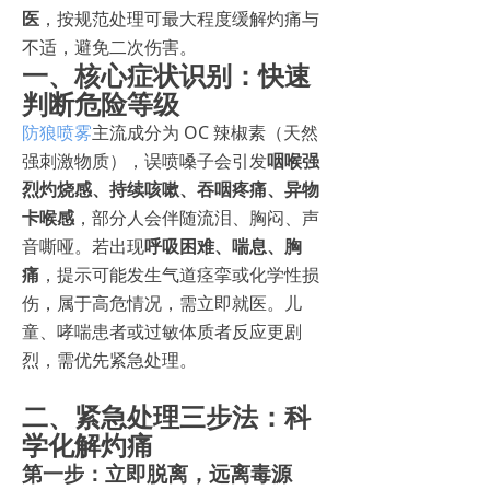
医
，按规范处理可最大程度缓解灼痛与
不适，避免二次伤害。
一、核心症状识别：快速
判断危险等级
防狼喷雾
主流成分为 OC 辣椒素（天然
强刺激物质），误喷嗓子会引发
咽喉强
烈灼烧感、持续咳嗽、吞咽疼痛、异物
卡喉感
，部分人会伴随流泪、胸闷、声
音嘶哑。若出现
呼吸困难、喘息、胸
痛
，提示可能发生气道痉挛或化学性损
伤，属于高危情况，需立即就医。儿
童、哮喘患者或过敏体质者反应更剧
烈，需优先紧急处理。
二、紧急处理三步法：科
学化解灼痛
第一步：立即脱离，远离毒源