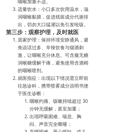
咽喉加重不适。
适量饮水：小口多次饮用温水，滋
润咽喉黏膜，促进残留成分代谢排
出，切勿大口猛灌以免引发呛咳。
第三步：观察护理，及时就医
居家护理：保持环境安静通风，避
免说话过多、辛辣饮食与烟酒刺
激，让咽喉充分休息。可含服无糖
润喉糖缓解干痛，避免使用含酒精
的咽喉喷剂。
就医指征：出现以下情况需立即前
往急诊科，携带喷雾成分说明书便
于医生诊断：
咽喉灼痛、咳嗽持续超过 30
分钟无缓解，甚至加重；
出现呼吸困难、喘息、胸
闷、声音完全嘶哑；
吞咽困难、恶心呕吐，或儿