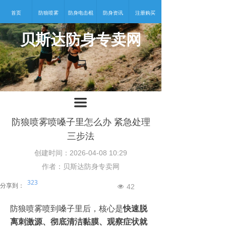
首页
防狼喷雾
防身电击棍
防身资讯
注册购买
贝斯达防身专卖网
넡
끀
防狼喷雾喷嗓子里怎么办 紧急处理
三步法
创建时间：
2026-04-08
10:29
作者：贝斯达防身专卖网
323
分享到：
42
넶
防狼喷雾喷到嗓子里后，核心是
快速脱
离刺激源、彻底清洁黏膜、观察症状就