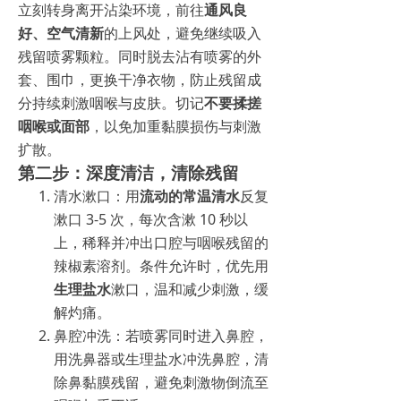
立刻转身离开沾染环境，前往
通风良
好、空气清新
的上风处，避免继续吸入
残留喷雾颗粒。同时脱去沾有喷雾的外
套、围巾，更换干净衣物，防止残留成
分持续刺激咽喉与皮肤。切记
不要揉搓
咽喉或面部
，以免加重黏膜损伤与刺激
扩散。
第二步：深度清洁，清除残留
清水漱口：用
流动的常温清水
反复
漱口 3-5 次，每次含漱 10 秒以
上，稀释并冲出口腔与咽喉残留的
辣椒素溶剂。条件允许时，优先用
生理盐水
漱口，温和减少刺激，缓
解灼痛。
鼻腔冲洗：若喷雾同时进入鼻腔，
用洗鼻器或生理盐水冲洗鼻腔，清
除鼻黏膜残留，避免刺激物倒流至