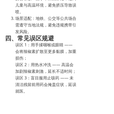
儿童与高温环境，避免挤压导致误
喷。
场景适配：地铁、公交等公共场合
需遵守当地法规，避免违规携带引
发风险。
四、常见误区规避
误区 1：用手揉咽喉或眼睛 ——
会将辣椒素扩散至更多黏膜，加重
损伤；
误区 2：用热水冲洗 —— 高温会
加剧辣椒素刺激，延长不适时间；
误区 3：盲目服用止咳药 —— 未
清洁残留前用药会掩盖症状，延误
就医。