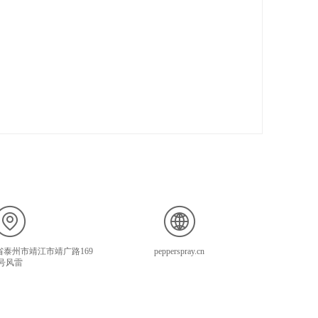
泰州市靖江市靖广路169
pepperspray.cn
号风雷