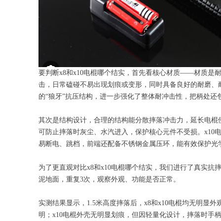
要判断x8和x10电棍哪个结实，首先看核心材质——材质是
击，日常磕碰不易出现划痕或变形，同时具备良好的耐磨、耐
的“狼牙”抗压结构，进一步强化了整体耐冲击性，把柄处还
其次是结构设计，合理的结构能分散摔落冲击力，延长电棍
可防止摔落时灰尘、水汽进入，保护核心元件不受损。x1
易断电、跳档，前端还配备不锈钢金属压环，能有效保护光
为了更直观对比x8和x10电棍哪个结实，我们进行了真实
泥地面，重复3次，观察外观、功能是否正常。
实测结果显示，1.5米高度摔落后，x8和x10电棍均无明
明；x10电棍外壳无明显划痕，但因轻量化设计，摔落时手