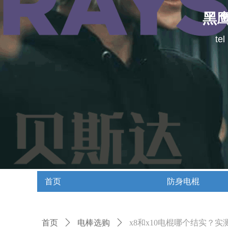
黑
te
首页
防身电棍
首页
防身电棍
首页
ꄲ
电棒选购
ꄲ
x8和x10电棍哪个结实？