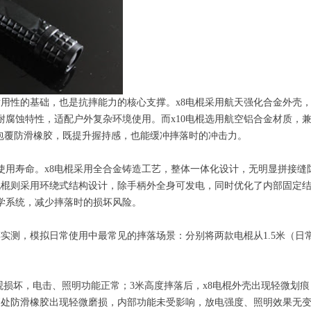
耐用性的基础，也是抗摔能力的核心支撑。x8电棍采用航天强化合金外壳，
腐蚀特性，适配户外复杂环境使用。而x10电棍选用航空铝合金材质，兼
包覆防滑橡胶，既提升握持感，也能缓冲摔落时的冲击力。
使用寿命。x8电棍采用全合金铸造工艺，整体一体化设计，无明显拼接缝
0电棍则采用环绕式结构设计，除手柄外全身可发电，同时优化了内部固定
学系统，减少摔落时的损坏风险。
抗摔实测，模拟日常使用中最常见的摔落场景：分别将两款电棍从1.5米（
显外观损坏，电击、照明功能正常；3米高度摔落后，x8电棍外壳出现轻微
柄处防滑橡胶出现轻微磨损，内部功能未受影响，放电强度、照明效果无变