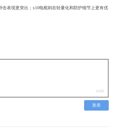
抗冲击表现更突出；x10电棍则在轻量化和防护细节上更有优
0
/400
发表