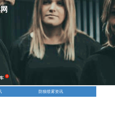
卖网
0
车
讯
防狼喷雾资讯
讯
防狼喷雾资讯