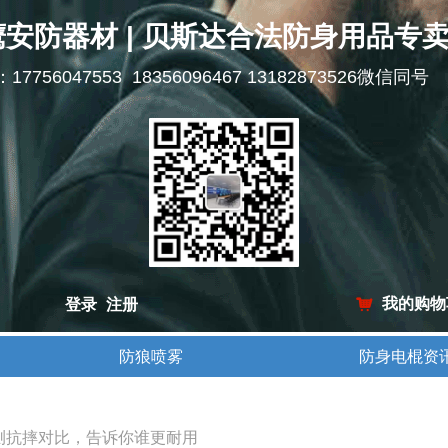
鹰安防器材 | 贝斯达合法防身用品专
l：17756047553 18356096467 13182873526微信同号
我的购物
登录
注册
낙
防狼喷雾
防身电棍资
防狼喷雾
防身电棍资
实测抗摔对比，告诉你谁更耐用