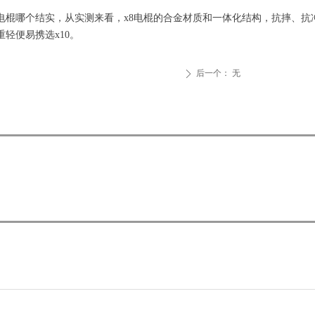
x10电棍哪个结实，从实测来看，x8电棍的合金材质和一体化结构，抗摔、
轻便易携选x10。
后一个：
无
ꄲ