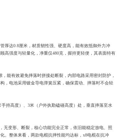
管厚达0.8厘米，材质韧性强、硬度高，能有效抵御外力冲
顾高强度与轻量化，净重仅480克，握持更轻便，其表面特有
隙，能有效避免摔落时拼接处断裂，内部电路采用密封防护，
结构，电池采用镀金导电弹簧压紧，确保震动、摔落时不会轻
日常手持高度）、3米（户外执勤磕碰高度）处，垂直摔落至水
划痕，无变形、断裂，核心功能完全正常，依旧能稳定放电、照
化。整体来看，两款电棍抗摔性能均达标，x8电棍在抗冲