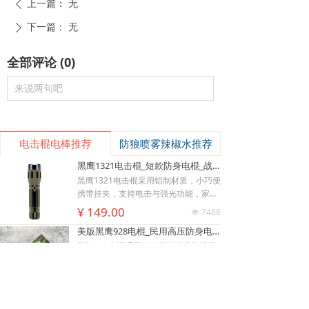
上一篇：
无
ꄴ
下一篇：
无
ꄲ
全部评论
(
0
)
来说两句吧
电击棍电棒推荐
防狼喷雾辣椒水推荐
黑鹰1321电击棍_短款防身电棍_战术高压电击棍背夹设计_多功能民用合法防身器材_黑鹰电击棍官网
黑鹰1321电击棍采用铝制材质，小巧便
携带挂夹，支持电击与强光功能，家用
充电便捷，防滑设计易握持，体积小威
¥ 149.00
7488
넶
慑力足，适配日常防身需求。
낙
넙
ꀤ
美版黑鹰928电棍_民用高压防身电击棍_女子防狼小型便携电棍防身器材_电棍专买商城官网
购物车
我的
客服微besda002
美版928电棍采用人体工学波浪指槽握
持稳固，慌乱搏斗盲握也不易拿反。该
型防身电击棍采用核心双侧高压导电片
¥ 139.00
22196
넶
为独有防抢设计，歹徒伸手抢夺机身时
黑鹰K100电棍_短款便携防身电击棍_大功率高压电棍带电量显示_强光照明typeC接口电击手电防身器材_电棍专买商城官网
即刻遭电击弹开，杜绝武器被反夺反噬