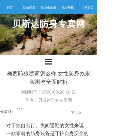
首页
防狼喷雾
防身电击棍
防身资讯
注册购买
贝斯达防身专卖网
넡
끀
梅西防狼喷雾怎么样 女性防身效果
实测与全面解析
创建时间：
2026-03-26
10:22
作者：贝斯达防身专卖网
323
分享到：
36
넶
对于独自出行、夜间通勤的女性来说，
一款靠谱的防身装备是守护自身安全的