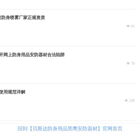
查防身喷雾厂家正规资质
넶
61
开网上防身用品安防器材合法陷阱
넶
70
使用规范详解
넶
240
回到【贝斯达防身用品黑鹰安防器材】官网首页