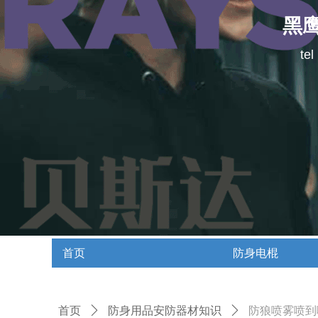
黑
te
首页
防身电棍
首页
防身电棍
首页
ꄲ
防身用品安防器材知识
ꄲ
防狼喷雾喷到