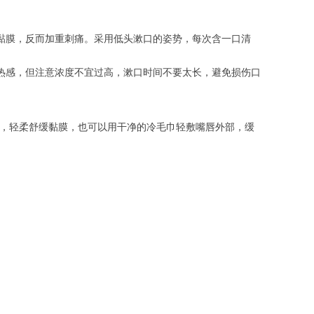
黏膜，反而加重刺痛。采用低头漱口的姿势，每次含一口清
热感，但注意浓度不宜过高，漱口时间不要太长，避免损伤口
奶，轻柔舒缓黏膜，也可以用干净的冷毛巾轻敷嘴唇外部，缓