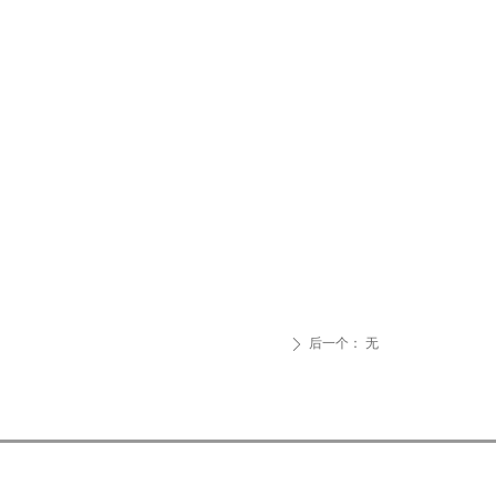
后一个：
无
ꄲ