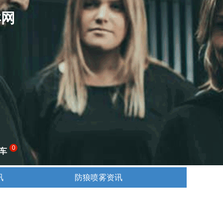
卖网
0
车
讯
防狼喷雾资讯
讯
防狼喷雾资讯