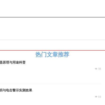
热门文章推荐
器原理与用途科普
넶
98
明与电击警示实测效果
넶
64