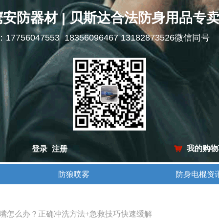
鹰安防器材 | 贝斯达合法防身用品专
l：17756047553 18356096467 13182873526微信同号
我的购物
登录
注册
낙
防狼喷雾
防身电棍资
防狼喷雾
防身电棍资
嘴怎么办？正确冲洗方法+急救技巧快速缓解