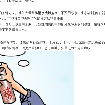
绪，再着手处理口腔不适。
的关键方法。准备大量
常温清水或淡盐水
，不要用冰水，冰水会刺激口腔
5分钟，尽可能将口腔内残留的辣椒素稀释并排出。
水，也可以少量用来漱口，酸性物质能中和部分辣椒素的刺激性，缓解灼
程不要吞咽漱口水。
腔黏膜慢慢恢复。如果仍有轻微灼热、干涩感，可以含一口凉白开或无糖酸
出现呼吸困难、喉咙严重肿胀、恶心呕吐、头晕乏力等异常症状。