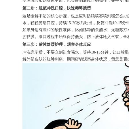
度惊慌会加剧身体不适，也会影响后续正确操作，先平复情
第二步：规范冲洗口腔，快速稀释残留
这是缓解不适的核心步骤，也是应对防狼喷雾喷到嘴怎么办
水，轻轻晃动口腔，持续15-20秒后吐出，反复冲洗10-1
如果身边有温和的酸性液体，比如稀释的食醋水、无糖苏打
腔黏膜。漱口过程中始终保持低头，防止液体呛入气管，全
第三步：后续舒缓护理，观察身体反应
冲洗完毕后，不要立刻进食喝水，等待10-15分钟，让口
解外部皮肤的红肿刺痛。期间密切观察身体状况，留意是否