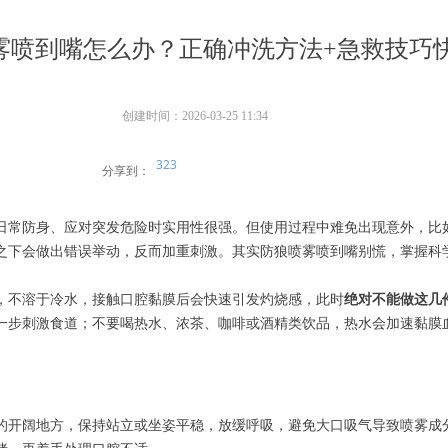
雾喷到嘴怎么办？正确冲洗方法+急救技巧
创建时间：
2026-03-25
11:34
323
分享到：
日常防身、应对突发危险时实用性很强。但使用过程中难免出现意外，比
之下会做出错误举动，反而加重刺激。其实防狼喷雾喷到嘴别慌，掌握科
，不溶于冷水，接触口腔黏膜后会快速引发灼烧感，此时
绝对不能做这几
一步刺激食道；不要喝热水、浓茶、咖啡或酒精类饮品，热水会加速黏膜
的开阔地方，保持站立或坐姿平稳，放缓呼吸，避免大口吸气导致喷雾成