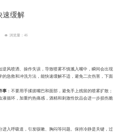
快速缓解
浏览量：
46
넶
如逆风喷洒、操作失误，导致喷雾不慎溅入嘴中，瞬间会出现
学的急救和冲洗方法，能快速缓解不适，避免二次伤害，下面
件事
：不要用手揉搓嘴巴和面部，避免手上残留的喷雾扩散；
血液循环，加重灼热痛感，酒精和刺激性饮品会进一步损伤脆
分进入呼吸道，引发咳嗽、胸闷等问题。保持冷静是关键，过