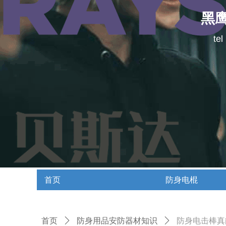
黑
te
首页
防身电棍
首页
防身电棍
首页
ꄲ
防身用品安防器材知识
ꄲ
防身电击棒真