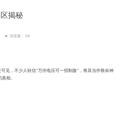
误区揭秘
浏览量：
106
넶
随处可见，不少人轻信“万伏电压可一招制敌”，将其当作救命神
的真相。