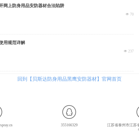
开网上防身用品安防器材合法陷阱
넶
70
使用规范详解
넶
237
回到【贝斯达防身用品黑鹰安防器材】官网首页
spray.cn
355166329
江苏省泰州市江苏省