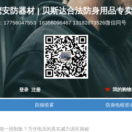
鹰安防器材 | 贝斯达合法防身用品专
l：17756047553 18356096467 13182873526微信同号
我的购物
登录
注册
낙
防狼喷雾
防身电棍资
防狼喷雾
防身电棍资
能一招制敌？万伏电压的真实威力误区揭秘