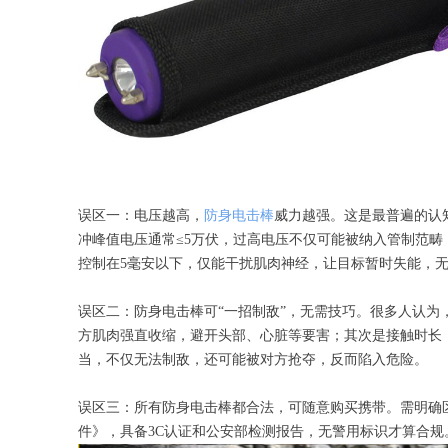
误区一：电压越高，
防身电击棒
威力越强。这是最普遍的认
冲峰值电压通常≤5万伏，过高电压不仅可能被纳入管制范
控制在5毫安以下，仅能干扰肌肉神经，让目标暂时失能，
误区二：防身电击棒可“一招制敌”，无需技巧。很多人认
方肌肉强直收缩，避开头部、心脏等要害；其次是接触时长
当，不仅无法制敌，还可能被对方抢夺，反而陷入危险。
误区三：所有防身电击棒都合法，可随意购买携带。需明确区分民
件》，具备3C认证和公安部检测报告，无警用标识才算合