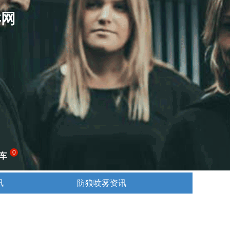
卖网
0
车
讯
防狼喷雾资讯
讯
防狼喷雾资讯