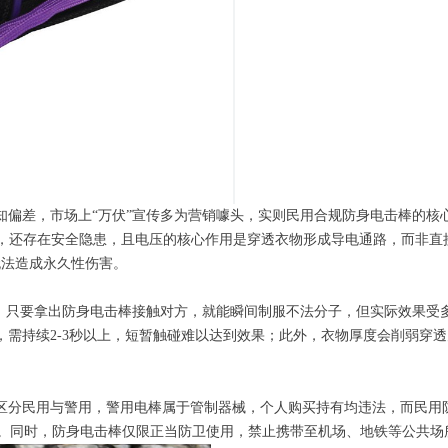
知偏差，市场上“万伏”宣传多为营销噱头，实则民用合规防身电击棒的核
畴，还存在安全隐患，且电压的核心作用是穿透衣物形成导电通路，而非直
无法造成永久性伤害。
为，只要拿出防身电击棒接触对方，就能瞬间制服不法分子，但实际效果受
，需持续2-3秒以上，短暂触碰难以达到效果；此外，衣物厚度会削弱穿
用与警用，警用电棒属于管制器械，个人购买持有均违法，而民用防身电击棒需
规。同时，防身电击棒仅限正当防卫使用，禁止携带至机场、地铁等公共场