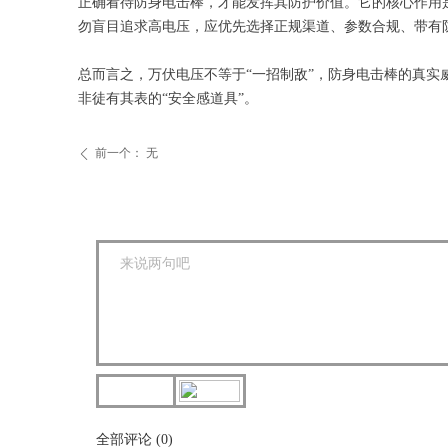
正确看待防身电击棒，才能发挥其防护价值。它的核心作用
勿盲目追求高电压，应优先选择正规渠道、参数合规、带有
总而言之，万伏电压不等于“一招制敌”，防身电击棒的真实
非徒有其表的“安全感道具”。
前一个：
无
ꄴ
全部评论
(
0
)