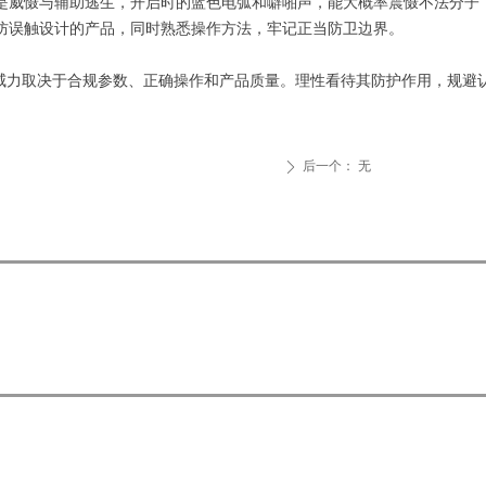
是威慑与辅助逃生，开启时的蓝色电弧和噼啪声，能大概率震慑不法分子
防误触设计的产品，同时熟悉操作方法，牢记正当防卫边界。
威力取决于合规参数、正确操作和产品质量。理性看待其防护作用，规避认
后一个：
无
ꄲ