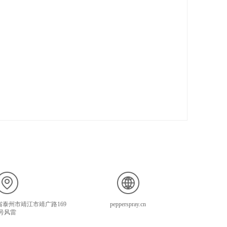
泰州市靖江市靖广路169
pepperspray.cn
号风雷