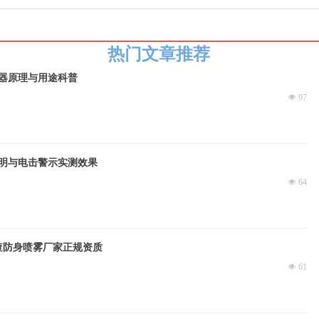
热门文章推荐
器原理与用途科普
넶
97
明与电击警示实测效果
넶
64
查防身喷雾厂家正规资质
넶
61