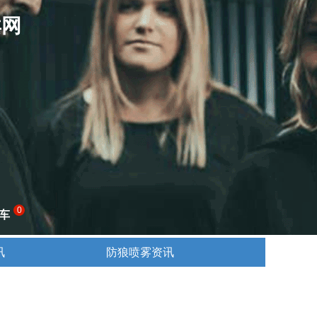
卖网
0
车
讯
防狼喷雾资讯
讯
防狼喷雾资讯