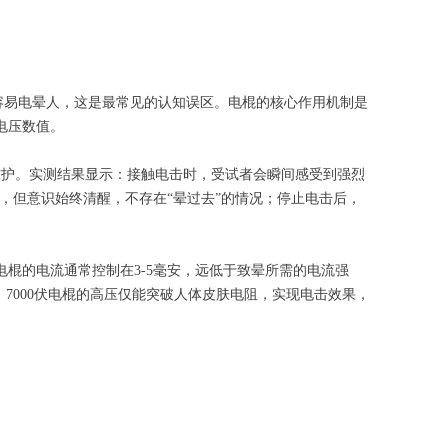
越容易电晕人，这是最常见的认知误区。电棍的核心作用机制是
电压数值。
防护。实测结果显示：接触电击时，受试者会瞬间感受到强烈
，但意识始终清醒，不存在“晕过去”的情况；停止电击后，
电棍的电流通常控制在3-5毫安，远低于致晕所需的电流强
7000伏电棍的高压仅能突破人体皮肤电阻，实现电击效果，