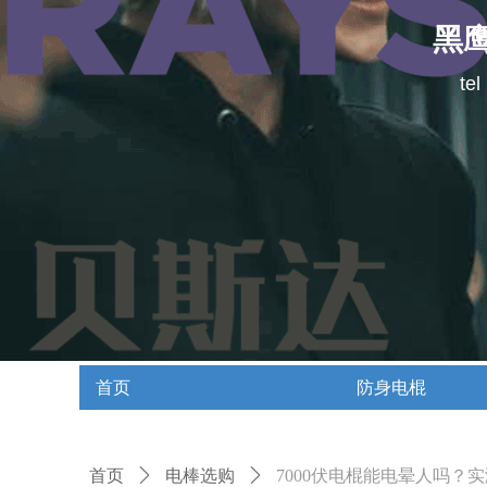
黑
te
首页
防身电棍
首页
防身电棍
首页
ꄲ
电棒选购
ꄲ
7000伏电棍能电晕人吗？