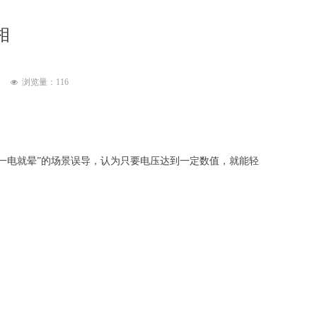
相
浏览量：
116
넶
“一电就晕”的场景误导，认为只要电压达到一定数值，就能轻