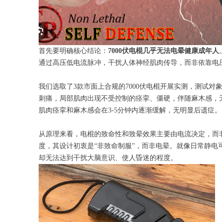
首先要明确核心结论：
7000伏电棍几乎无法电晕健康成年人
通过高压低电流脉冲，干扰人体神经肌肉传导，而非依靠电
我们选取了3款市面上合规的7000伏电棍开展实测，测试
刺痛，局部肌肉出现不受控制的痉挛、僵硬，伴随麻木感，无
肌肉痉挛和麻木感会在3-5分钟内逐渐缓解，无明显后遗症。
从原理来看，电棍的致命性和致晕效果主要由电流决定，而非
度，其设计初衷是“非致命制服”，而非电晕。就像日常静电
却无法达到干扰大脑意识、使人昏迷的程度。