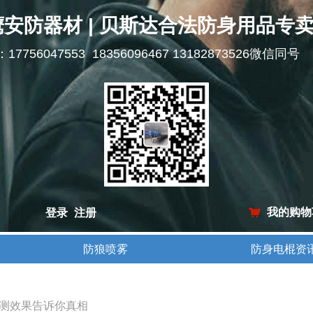
鹰安防器材 | 贝斯达合法防身用品专
l：17756047553 18356096467 13182873526微信同号
我的购物
登录
注册
낙
防狼喷雾
防身电棍资
防狼喷雾
防身电棍资
实测效果告诉你真相