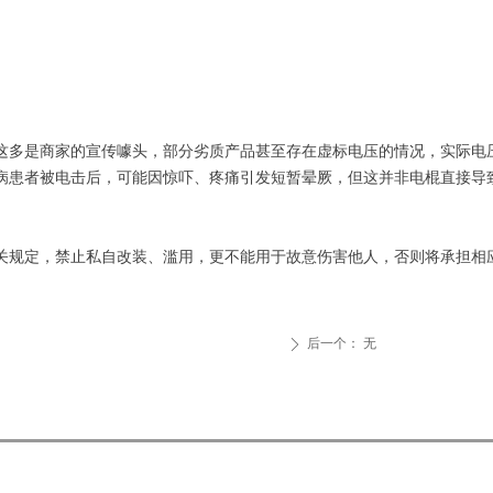
这多是商家的宣传噱头，部分劣质产品甚至存在虚标电压的情况，实际电压远
患者被电击后，可能因惊吓、疼痛引发短暂晕厥，但这并非电棍直接导致
关规定，禁止私自改装、滥用，更不能用于故意伤害他人，否则将承担相
后一个：
无
ꄲ