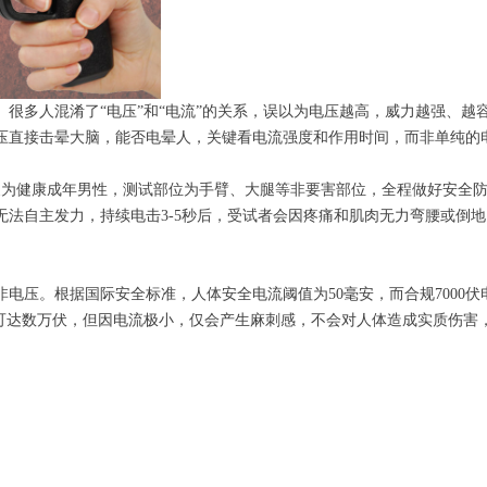
。很多人混淆了“电压”和“电流”的关系，误以为电压越高，威力越强、
压直接击晕大脑，能否电晕人，关键看电流强度和作用时间，而非单纯的
对象为健康成年男性，测试部位为手臂、大腿等非要害部位，全程做好安全
法自主发力，持续电击3-5秒后，受试者会因疼痛和肌肉无力弯腰或倒地
电压。根据国际安全标准，人体安全电流阈值为50毫安，而合规7000伏
可达数万伏，但因电流极小，仅会产生麻刺感，不会对人体造成实质伤害，