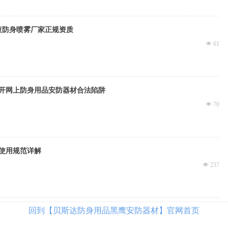
查防身喷雾厂家正规资质
넶
61
开网上防身用品安防器材合法陷阱
넶
70
使用规范详解
넶
237
回到【贝斯达防身用品黑鹰安防器材】官网首页