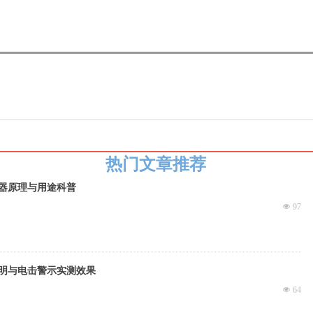
热门文章推荐
器原理与用途科普
넶
97
明与电击警示实测效果
넶
64