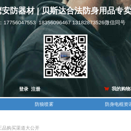
鹰安防器材 | 贝斯达合法防身用品专
l：17756047553 18356096467 13182873526微信同号
我的购物
登录
注册
낙
防狼喷雾
防身电棍资
防狼喷雾
防身电棍资
：正品购买渠道大公开