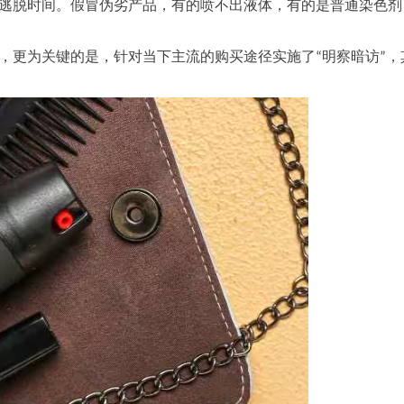
逃脱时间。假冒伪劣产品，有的喷不出液体，有的是普通染色剂
，更为关键的是，针对当下主流的购买途径实施了
明察暗访
，
“
”