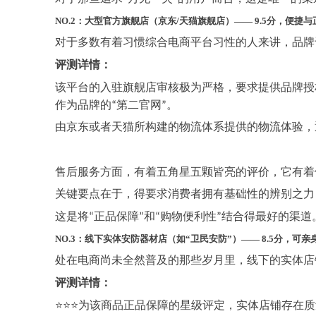
NO.2：大型官方旗舰店（京东/天猫旗舰店）—— 9.5分，便捷
对于多数有着习惯综合电商平台习性的人来讲，品牌
评测详情：
该平台的入驻旗舰店审核极为严格，要求提供品牌授
作为品牌的
第二官网
。
“
”
由京东或者天猫所构建的物流体系提供的物流体验，
售后服务方面，有着五角星五颗皆亮的评价，它有着
关键要点在于，得要求消费者拥有基础性的辨别之力
这是将
正品保障
和
购物便利性
结合得最好的渠道
“
”
“
”
NO.3：线下实体安防器材店（如“卫民安防”）—— 8.5分，可
处在电商尚未全然普及的那些岁月里，线下的实体店
评测详情：
⭐⭐⭐为该商品正品保障的星级评定，实体店铺存在