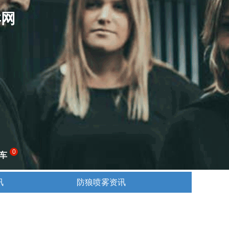
卖网
0
车
讯
防狼喷雾资讯
讯
防狼喷雾资讯