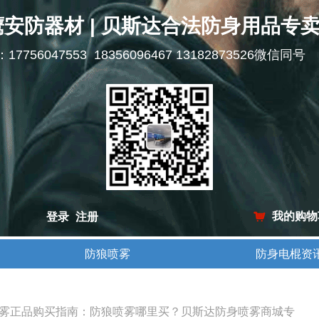
鹰安防器材 | 贝斯达合法防身用品专
l：17756047553 18356096467 13182873526微信同号
我的购物
登录
注册
낙
防狼喷雾
防身电棍资
防狼喷雾
防身电棍资
雾正品购买指南：防狼喷雾哪里买？贝斯达防身喷雾商城专