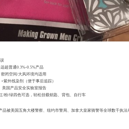
延误
超普通0.3%-0.5%产品
，密闭空间/大风环境均适用
）+紫外线染剂（便于事后追踪）
谱检测、美国产品安全实验室报告
黑/红/粉/绿四色可选，轻松挂载钥匙、背包、自行车
品被美国五角大楼警察、纽约市警局、加拿大皇家骑警等全球数千执法单位采用。独创C