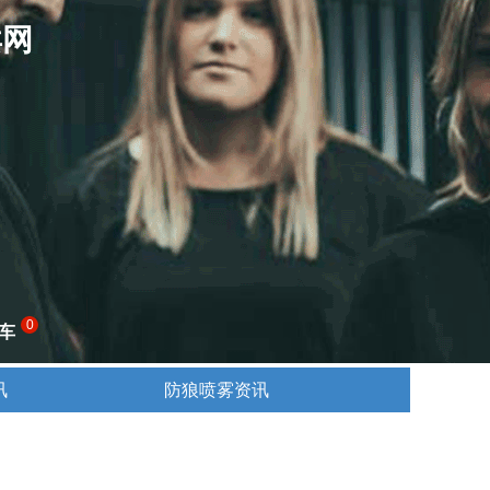
卖网
0
车
讯
防狼喷雾资讯
讯
防狼喷雾资讯