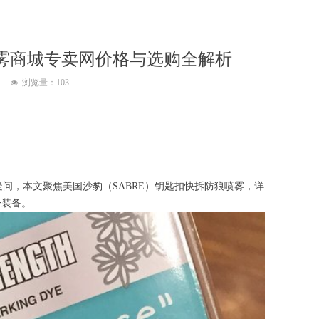
雾商城专卖网价格与选购全解析
浏览量：
103
넶
问，本文聚焦美国沙豹（SABRE）钥匙扣快拆防狼喷雾，详
身装备。