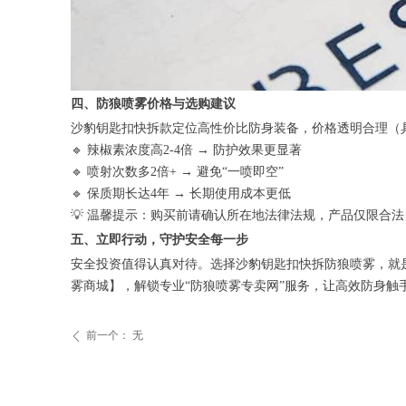
四、防狼喷雾价格与选购建议
沙豹钥匙扣快拆款定位高性价比防身装备，价格透明合理（
🔹 辣椒素浓度高2-4倍 → 防护效果更显著
🔹 喷射次数多2倍+ → 避免“一喷即空”
🔹 保质期长达4年 → 长期使用成本更低
💡 温馨提示：购买前请确认所在地法律法规，产品仅限合
五、立即行动，守护安全每一步
安全投资值得认真对待。选择沙豹钥匙扣快拆防狼喷雾，就
雾商城】，解锁专业“防狼喷雾专卖网”服务，让高效防身触
前一个：
无
ꄴ