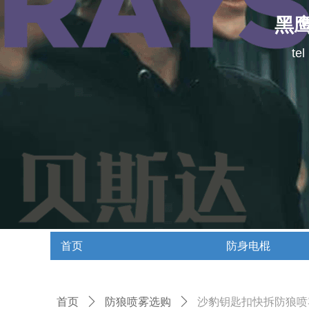
黑
te
首页
防身电棍
首页
防身电棍
首页
ꄲ
防狼喷雾选购
ꄲ
沙豹钥匙扣快拆防狼喷