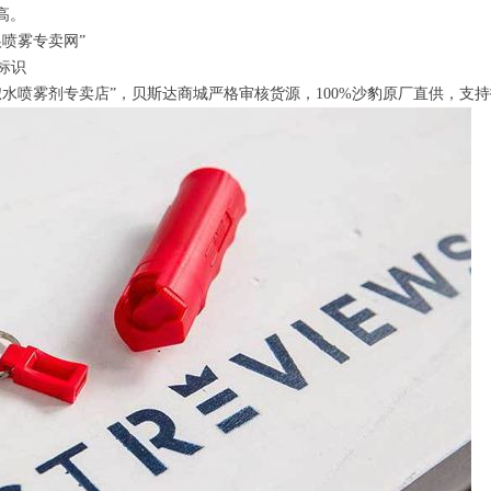
高。
喷雾专卖网”
标识
椒水喷雾剂专卖店”，贝斯达商城严格审核货源，100%沙豹原厂直供，支