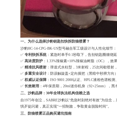
一、为什么选择沙豹钥匙扣快拆防狼喷雾？
沙豹HC-14-CPG-BK-US型号融合军工级设计与人性化细节：
✅
专利快拆系统
：紧急时单手0.1秒取下，告别钥匙圈缠绕
✅
高浓度防护
：1.33%辣椒素+10%辣椒油树脂（OC），效果远
✅
精准抗风喷射
：弹道式水柱型，3米射程，25次间歇喷射
✅
多重安全设计
：防误触旋盖+定向握把（黑暗中秒辨方向
✅
权威认证保障
：ISO 9001:2000认证、HPLC液相色
✅
长效耐用
：4年保质期，20ml迷你机身（92×25mm），
二、沙豹品牌：30年全球执法机构信赖之选
自1975年创立，SABRE沙豹以“危急时刻绝对有效”为信念，产
惧歹徒闪避，真正实现“一招制敌，争取黄金脱险时间”。
三、防狼喷雾正品购买避坑指南