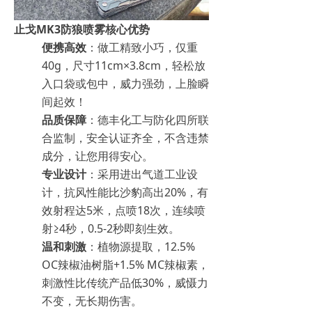
止戈MK3防狼喷雾核心优势
便携高效
：做工精致小巧，仅重
40g，尺寸11cm×3.8cm，轻松放
入口袋或包中，威力强劲，上脸瞬
间起效！
品质保障
：德丰化工与防化四所联
合监制，安全认证齐全，不含违禁
成分，让您用得安心。
专业设计
：采用进出气道工业设
计，抗风性能比沙豹高出20%，有
效射程达5米，点喷18次，连续喷
射≥4秒，0.5-2秒即刻生效。
温和刺激
：植物源提取，12.5%
OC辣椒油树脂+1.5% MC辣椒素，
刺激性比传统产品低30%，威慑力
不变，无长期伤害。