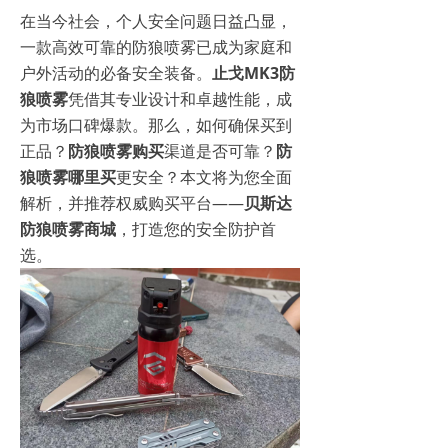
在当今社会，个人安全问题日益凸显，
一款高效可靠的防狼喷雾已成为家庭和
户外活动的必备安全装备。
止戈MK3防
狼喷雾
凭借其专业设计和卓越性能，成
为市场口碑爆款。那么，如何确保买到
正品？
防狼喷雾购买
渠道是否可靠？
防
狼喷雾哪里买
更安全？本文将为您全面
解析，并推荐权威购买平台——
贝斯达
防狼喷雾商城
，打造您的安全防护首
选。