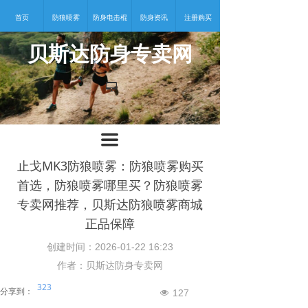
首页
防狼喷雾
防身电击棍
防身资讯
注册购买
贝斯达防身专卖网
넡
끀
止戈MK3防狼喷雾：防狼喷雾购买
首选，防狼喷雾哪里买？防狼喷雾
专卖网推荐，贝斯达防狼喷雾商城
正品保障
创建时间：
2026-01-22
16:23
作者：贝斯达防身专卖网
323
分享到：
127
넶