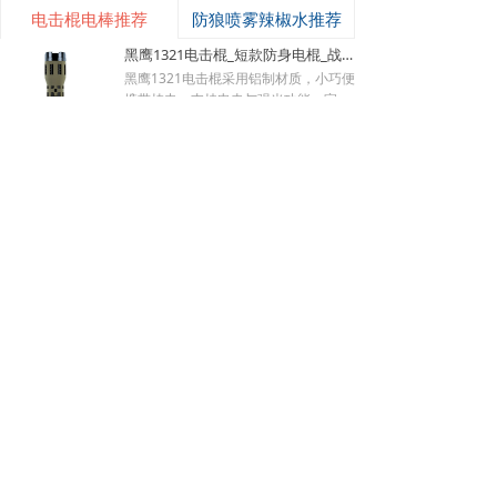
电击棍电棒推荐
防狼喷雾辣椒水推荐
黑鹰1321电击棍_短款防身电棍_战术高压电击棍背夹设计_多功能民用合法防身器材_黑鹰电击棍官网
낙
넙
ꀤ
黑鹰1321电击棍采用铝制材质，小巧便
购物车
我的
客服微besda002
携带挂夹，支持电击与强光功能，家用
充电便捷，防滑设计易握持，体积小威
¥ 149.00
7485
넶
慑力足，适配日常防身需求。
美版黑鹰928电棍_民用高压防身电击棍_女子防狼小型便携电棍防身器材_电棍专买商城官网
美版928电棍采用人体工学波浪指槽握
持稳固，慌乱搏斗盲握也不易拿反。该
型防身电击棍采用核心双侧高压导电片
¥ 139.00
22186
넶
为独有防抢设计，歹徒伸手抢夺机身时
黑鹰K100电棍_短款便携防身电击棍_大功率高压电棍带电量显示_强光照明typeC接口电击手电防身器材_电棍专买商城官网
即刻遭电击弹开，杜绝武器被反夺反噬
自身；凸起蘑菇触头穿透力强，厚棉
K100电棍外观和普通强光手电一模一
衣、牛仔外套也能顺利导通电流。强光
样，内嵌式电击圈常态看不出电击结
LED 可先炫目干扰对手视线，再近身电
构，隐蔽性远超传统露触头电棍。6061
¥ 449.00
3822
넶
击制敌，双重战术配合提升脱身概率。
-T6 航空铝机身抗摔耐磨，灯头莲花齿
新品W01电棍_强光高压防身电击棍_黑鹰安防电棍专卖店_小型便携电击防身器材
928电棍侧面滑动总锁隔离误触，包
兼具物理击打与车祸破窗逃生作用。K1
里、口袋挤压不会意外放电；标配耐磨
00电棍的高亮度暴闪灯光可短暂致盲对
W-01防身电棍外观完全等同于常规高
腰套，可内藏腰间隐蔽携带，充电电池
手，创造电击反击窗口期；电流控制在
端战术手电，隐藏式环形电击结构肉眼
循环使用续航稳定。此电棍小巧轻薄，
安全区间，快速压制施暴者行动力，不
难以识别，夜间手持照明毫无违和感，
¥ 499.00
3365
넶
可放进手提包、外套口袋、汽车扶手
会造成不可逆重伤。尾部总电源 + 战术
可悄悄保持戒备姿态不刺激施暴者。航
黑鹰K59pro电棍_女子小型防身电击棍_大功率高压电棍隐藏式电击头设计_合法电击防身器材手电_黑鹰电击棍专卖店
箱，不像长款电棍笨重受限，主打近距
按键双层保险，包内、口袋存放杜绝挤
空铝合金外壳抗摔耐磨，暴雨环境照常