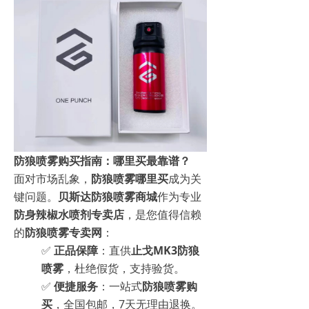
防狼喷雾购买指南：哪里买最靠谱？
面对市场乱象，
防狼喷雾哪里买
成为关
键问题。
贝斯达防狼喷雾商城
作为专业
防身辣椒水喷剂专卖店
，是您值得信赖
的
防狼喷雾专卖网
：
✅
正品保障
：直供
止戈MK3防狼
喷雾
，杜绝假货，支持验货。
✅
便捷服务
：一站式
防狼喷雾购
买
，全国包邮，7天无理由退换。