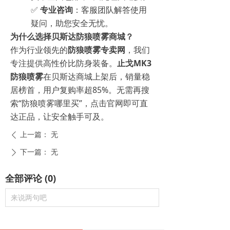
✅
专业咨询
：客服团队解答使用
疑问，助您安全无忧。
为什么选择贝斯达防狼喷雾商城？
作为行业领先的
防狼喷雾专卖网
，我们
专注提供高性价比防身装备。
止戈MK3
防狼喷雾
在贝斯达商城上架后，销量稳
居榜首，用户复购率超85%。无需再搜
索“防狼喷雾哪里买”，点击官网即可直
达正品，让安全触手可及。
上一篇：
无
ꄴ
下一篇：
无
ꄲ
全部评论
(
0
)
来说两句吧