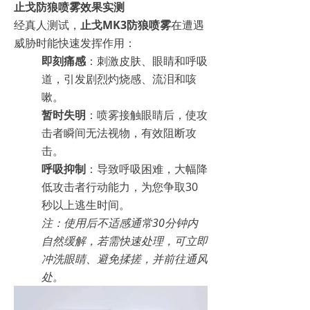
止戈防狼喷雾效果实测
经真人测试，
止戈MK3防狼喷雾
在遭遇
威胁时能快速发挥作用：
即刻痛感
：刺激皮肤、眼睛和呼吸
道，引发剧烈灼烧感、流泪和咳
嗽。
暂时失明
：喷雾接触眼睛后，使攻
击者瞬间无法视物，有效阻断攻
击。
呼吸抑制
：导致呼吸困难，大幅降
低攻击者行动能力，为您争取30
秒以上逃生时间。
注：使用后不适感通常30分钟内
自然缓解，若需快速处理，可立即
冲洗眼睛、避免揉搓，并前往通风
处。