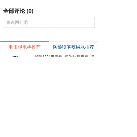
全部评论
(
0
)
来说两句吧
电击棍电棒推荐
防狼喷雾辣椒水推荐
낙
넙
ꀤ
购物车
我的
客服微besda002
黑鹰1321电击棍_短款防身电棍_战术高压电击棍背夹设计_多功能民用合法防身器材_黑鹰电击棍官网
黑鹰1321电击棍采用铝制材质，小巧便
携带挂夹，支持电击与强光功能，家用
充电便捷，防滑设计易握持，体积小威
¥ 149.00
7490
넶
慑力足，适配日常防身需求。
美版黑鹰928电棍_民用高压防身电击棍_女子防狼小型便携电棍防身器材_电棍专买商城官网
美版928电棍采用人体工学波浪指槽握
持稳固，慌乱搏斗盲握也不易拿反。该
型防身电击棍采用核心双侧高压导电片
¥ 139.00
22210
넶
为独有防抢设计，歹徒伸手抢夺机身时
黑鹰K100电棍_短款便携防身电击棍_大功率高压电棍带电量显示_强光照明typeC接口电击手电防身器材_电棍专买商城官网
即刻遭电击弹开，杜绝武器被反夺反噬
自身；凸起蘑菇触头穿透力强，厚棉
K100电棍外观和普通强光手电一模一
衣、牛仔外套也能顺利导通电流。强光
样，内嵌式电击圈常态看不出电击结
LED 可先炫目干扰对手视线，再近身电
构，隐蔽性远超传统露触头电棍。6061
¥ 449.00
3833
넶