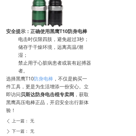
安全提示：正确使用黑鹰T10防身电棒
电击时仅限四肢，避免超过3秒；
储存于干燥环境，远离高温/潮
湿；
禁止用于心脏病患者或装有起搏器
者。
选择黑鹰T10
防身电棒
，不仅是购买一
件工具，更是为生活增添一份安心。立
即访问
贝斯达防身电击棍专卖网
，获取
黑鹰高压电棒正品，开启安全出行新体
验！
上一篇：
无
ꄴ
下一篇：
无
ꄲ