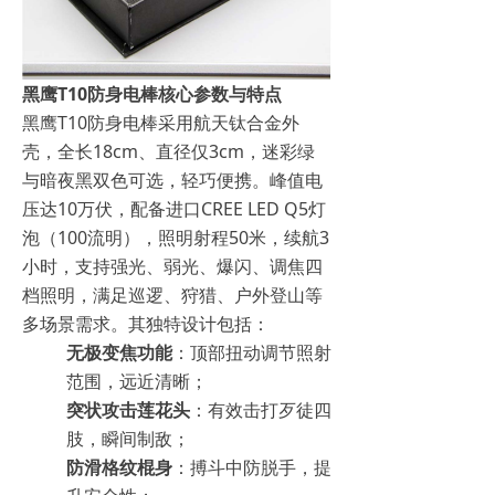
黑鹰T10防身电棒核心参数与特点
黑鹰T10防身电棒采用航天钛合金外
壳，全长18cm、直径仅3cm，迷彩绿
与暗夜黑双色可选，轻巧便携。峰值电
压达10万伏，配备进口CREE LED Q5灯
泡（100流明），照明射程50米，续航3
小时，支持强光、弱光、爆闪、调焦四
档照明，满足巡逻、狩猎、户外登山等
多场景需求。其独特设计包括：
无极变焦功能
：顶部扭动调节照射
范围，远近清晰；
突状攻击莲花头
：有效击打歹徒四
肢，瞬间制敌；
防滑格纹棍身
：搏斗中防脱手，提