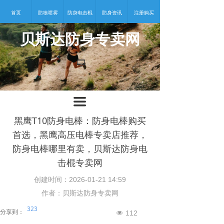
首页
防狼喷雾
防身电击棍
防身资讯
注册购买
贝斯达防身专卖网
넡
끀
黑鹰T10防身电棒：防身电棒购买
首选，黑鹰高压电棒专卖店推荐，
防身电棒哪里有卖，贝斯达防身电
击棍专卖网
创建时间：
2026-01-21
14:59
作者：贝斯达防身专卖网
323
分享到：
112
넶