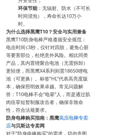
升安全性；
环保节能
：无辐射、防水（不可长
时间浸泡），寿命长达10万小
时。
为什么选择黑鹰T10？安全与实用兼备
黑鹰T10防身电棒严格遵循安全规范：
电击时间≤3秒，仅针对四肢，避免心脏
等要害部位，杜绝意外风险。相比同类
产品，其内置锂聚合电池（无需拆卸）
更轻便，而黑鹰X4系列则需18650锂电
池（可更换）。标签“HL”代表高亮度版
本，确保照明效果卓越。常见问题解
答：T10电棒不会“电晕”人，而是通过肌
肉痉挛短暂制服攻击者，确保非致命
性，符合法规要求。
防身电棒购买指南：黑鹰
高压电棒专卖
店
与贝斯达专卖网
对于“防身电棒购买”的需求，切勿贪图