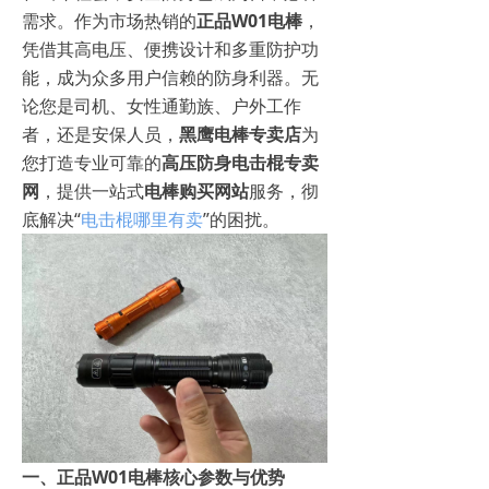
需求。作为市场热销的
正品W01电棒
，
凭借其高电压、便携设计和多重防护功
能，成为众多用户信赖的防身利器。无
论您是司机、女性通勤族、户外工作
者，还是安保人员，
黑鹰电棒专卖店
为
您打造专业可靠的
高压防身电击棍专卖
网
，提供一站式
电棒购买网站
服务，彻
底解决“
电击棍哪里有卖
”的困扰。
一、正品W01电棒核心参数与优势