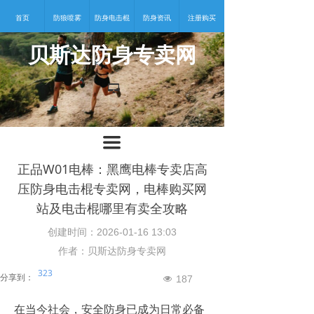
首页
防狼喷雾
防身电击棍
防身资讯
注册购买
贝斯达防身专卖网
넡
끀
正品W01电棒：黑鹰电棒专卖店高
压防身电击棍专卖网，电棒购买网
站及电击棍哪里有卖全攻略
创建时间：
2026-01-16
13:03
作者：贝斯达防身专卖网
323
分享到：
187
넶
在当今社会，安全防身已成为日常必备