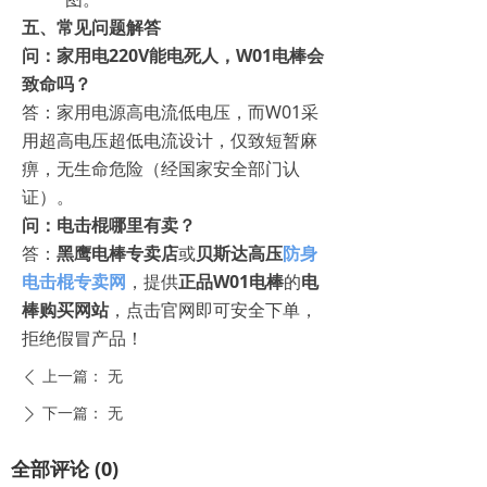
五、常见问题解答
问：家用电220V能电死人，W01电棒会
致命吗？
答：家用电源高电流低电压，而W01采
用超高电压超低电流设计，仅致短暂麻
痹，无生命危险（经国家安全部门认
证）。
问：电击棍哪里有卖？
答：
黑鹰电棒专卖店
或
贝斯达高压
防身
电击棍专卖网
，提供
正品W01电棒
的
电
棒购买网站
，点击官网即可安全下单，
拒绝假冒产品！
上一篇：
无
ꄴ
下一篇：
无
ꄲ
全部评论
(
0
)