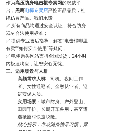
作为
高压防身电击棍专卖网
的权威平
台，
黑鹰
电棒专卖店
严控正品品质，杜
绝仿冒产品。我们承诺：
✅ 所有商品均通过安全认证，符合防身
器材合法使用标准；
✅ 提供专业售后指导，解答“电击棍哪里
有卖”“如何安全使用”等疑问；
✅ 电棒购买网站支持全国发货，24小时
内极速响应，让您安心无忧。
三、适用场景与人群
高频需求人群
：司机、夜间工作
者、女性通勤者、金融从业者、巡
逻安保人员。
实用场景
：城市防身、户外登山、
田园守护、长期开车备用，甚至遭
遇抢匪时快速脱险。
贴心提示：养成随身携带习惯，紧