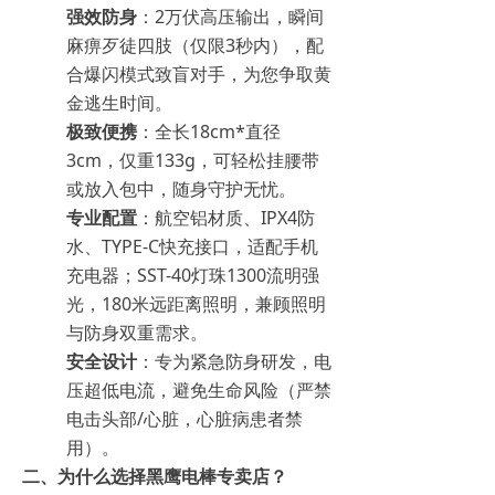
强效防身
：2万伏高压输出，瞬间
麻痹歹徒四肢（仅限3秒内），配
合爆闪模式致盲对手，为您争取黄
金逃生时间。
极致便携
：全长18cm*直径
3cm，仅重133g，可轻松挂腰带
或放入包中，随身守护无忧。
专业配置
：航空铝材质、IPX4防
水、TYPE-C快充接口，适配手机
充电器；SST-40灯珠1300流明强
光，180米远距离照明，兼顾照明
与防身双重需求。
安全设计
：专为紧急防身研发，电
压超低电流，避免生命风险（严禁
电击头部/心脏，心脏病患者禁
用）。
二、为什么选择黑鹰电棒专卖店？