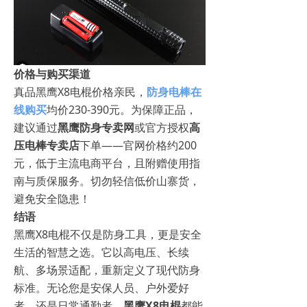
价格与购买渠道
真品黑鹰X8电棍价格亲民，
防身电棒在
线购买
均价230-390元。为保障正品，
建议通过
黑鹰防身专卖网
或官方授权
高
压电棒专卖店
下单——官网价格约200
元，低于主流电商平台，且附赠使用指
南与质保服务。切勿轻信低价山寨货，
避免安全隐患！
结语
黑鹰X8电棍不仅是防身工具，更是安全
生活的智慧之选。它以高电压、长续
航、多场景适配，重新定义了现代防身
标准。无论您是安保人员、户外爱好
者，还是日常通勤者，
黑鹰X8电棍
都能