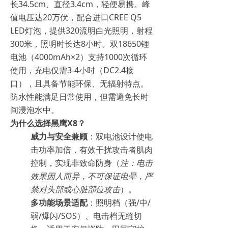
长34.5cm、直径3.4cm，轻便易携。峰
值电压达20万伏，配合进口CREE Q5
LED灯泡，提供320流明白光照明，射程
300米，照明时长达8小时。双18650锂
电池（4000mAh×2）支持1000次循环
使用，充电仅需3-4小时（DC2.4接
口），且具备节能环保、无辐射特点。
防水性能满足日常使用，但需避免长时
间浸泡水中。
为什么选择黑鹰X8？
威力与安全兼顾
：双电池设计使电
击功率加倍，有效干扰攻击者肌肉
控制，实现非致命防身（
注：电击
效果因人而异，不可保证电晕，严
禁对头部或心脏部位攻击
）。
多功能场景适配
：照明档（强/中/
弱/爆闪/SOS）、电击档无缝切