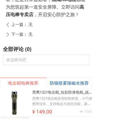
为您筑起第一道安全屏障。立即访问
高
压电棒专卖店
，开启安心防护之旅！
上一篇：
无
ꄴ
下一篇：
无
ꄲ
全部评论
(
0
)
来说两句吧
电击棍电棒推荐
防狼喷雾辣椒水推荐
黑鹰1321电击棍_短款防身电棍_战术高压电击棍背夹设计_多功能民用合法防身器材_黑鹰电击棍官网
黑鹰1321电击棍采用铝制材质，小巧便
携带挂夹，支持电击与强光功能，家用
낙
充电便捷，防滑设计易握持，体积小威
넙
ꀤ
¥ 149.00
7485
넶
购物车
我的
客服微besda002
慑力足，适配日常防身需求。
美版黑鹰928电棍_民用高压防身电击棍_女子防狼小型便携电棍防身器材_电棍专买商城官网
美版928电棍采用人体工学波浪指槽握