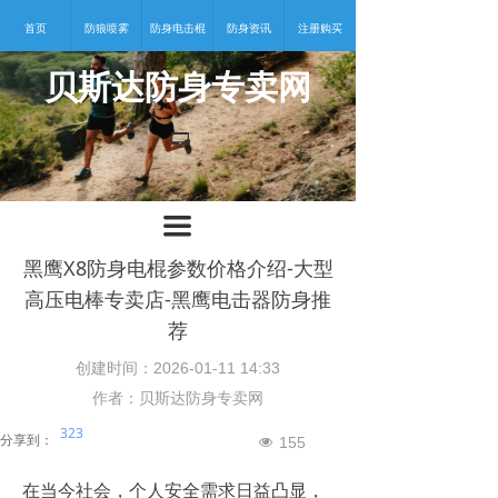
首页
防狼喷雾
防身电击棍
防身资讯
注册购买
贝斯达防身专卖网
넡
끀
黑鹰X8防身电棍参数价格介绍-大型
高压电棒专卖店-黑鹰电击器防身推
荐
创建时间：
2026-01-11
14:33
作者：贝斯达防身专卖网
323
分享到：
155
넶
在当今社会，个人安全需求日益凸显，