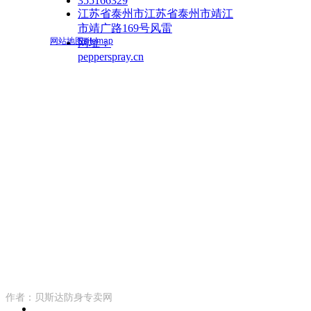
355166329
江苏省泰州市江苏省泰州市靖江
市靖广路169号风雷
网站地图sitemap
网址：
pepperspray.cn
作者：贝斯达防身专卖网