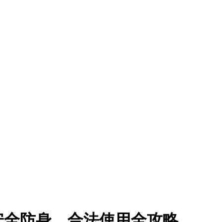
防身用品专卖网
3526微信同号
安全防身，合法使用全攻略