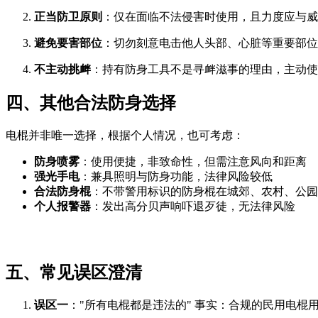
正当防卫原则
：仅在面临不法侵害时使用，且力度应与威
避免要害部位
：切勿刻意电击他人头部、心脏等重要部位
不主动挑衅
：持有防身工具不是寻衅滋事的理由，主动使
四、其他合法防身选择
电棍并非唯一选择，根据个人情况，也可考虑：
防身喷雾
：使用便捷，非致命性，但需注意风向和距离
强光手电
：兼具照明与防身功能，法律风险较低
合法防身棍
：不带警用标识的防身棍在城郊、农村、公园
个人报警器
：发出高分贝声响吓退歹徒，无法律风险
五、常见误区澄清
误区一
："所有电棍都是违法的" 事实：合规的民用电棍