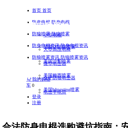
首页
首页
防身电棍
防身电棍
黑鹰安防器材 | 贝斯达合法
防狼喷雾
防狼喷雾
小型电棍
防身电棍资讯
防身电棍资讯
贝斯达防狼喷雾
大型高压电棒
防狼喷雾资讯
防狼喷雾资讯
美国沙豹喷雾
微型电击器
美国梅西喷雾
女子防狼电击器
낙
我的购物
车
0
美国blingsting喷雾
电击手电筒
登录
注册
tel：17756047553 18356096467 1318287
合法防身电棍选购避坑指南：