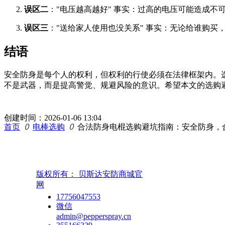
误区二
："电压越高越好" 事实：过高的电压可能造成不
误区三
："送给家人使用也没关系" 事实：无论给谁购买
结语
安全防身是每个人的权利，但权利的行使必须在法律框架内。
不是武器，而是提高警觉、规避风险的意识。希望本文的选购
创建时间：
2026-01-06
13:04
首页
ꄲ
电棒选购
ꄲ
合法防身电棍选购避坑指南：安全防身，
版权所有：
贝斯达安防商城官
网
17756047553
微信
admin@pepperspray.cn