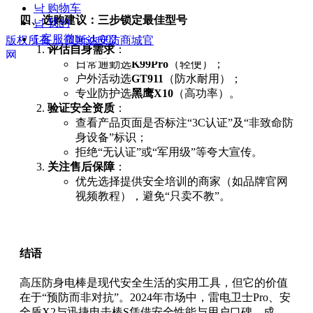
낙
购物车
四、选购建议：三步锁定最佳型号
넙
我的
ꀤ
客服微besda002
版权所有：
贝斯达安防商城官
评估自身需求
：
网
日常通勤选
K99Pro
（轻便）；
户外活动选
GT911
（防水耐用）；
专业防护选
黑鹰X10
（高功率）。
验证安全资质
：
查看产品页面是否标注“3C认证”及“非致命防
身设备”标识；
拒绝“无认证”或“军用级”等夸大宣传。
关注售后保障
：
优先选择提供安全培训的商家（如品牌官网
视频教程），避免“只卖不教”。
结语
高压防身电棒是现代安全生活的实用工具，但它的价值
在于“预防而非对抗”。2024年市场中，雷电卫士Pro、安
全盾X2与迅捷电击棒S凭借安全性能与用户口碑，成