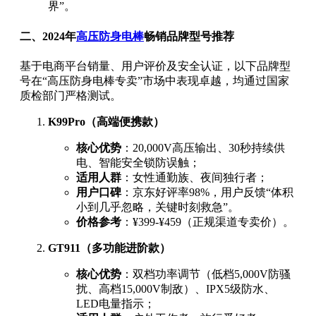
界”。
二、2024年
高压防身电棒
畅销品牌型号推荐
基于电商平台销量、用户评价及安全认证，以下品牌型
号在“高压防身电棒专卖”市场中表现卓越，均通过国家
质检部门严格测试。
K99Pro（高端便携款）
核心优势
：20,000V高压输出、30秒持续供
电、智能安全锁防误触；
适用人群
：女性通勤族、夜间独行者；
用户口碑
：京东好评率98%，用户反馈“体积
小到几乎忽略，关键时刻救急”。
价格参考
：¥399-¥459（正规渠道专卖价）。
GT911（多功能进阶款）
核心优势
：双档功率调节（低档5,000V防骚
扰、高档15,000V制敌）、IPX5级防水、
LED电量指示；