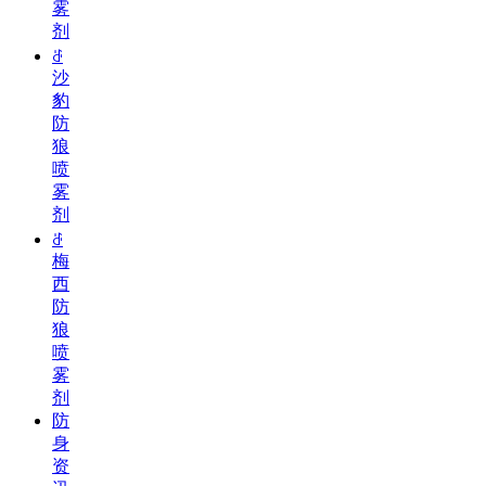
雾
剂
ꁕ
沙
豹
防
狼
喷
雾
剂
ꁕ
梅
西
防
狼
喷
雾
剂
防
身
资