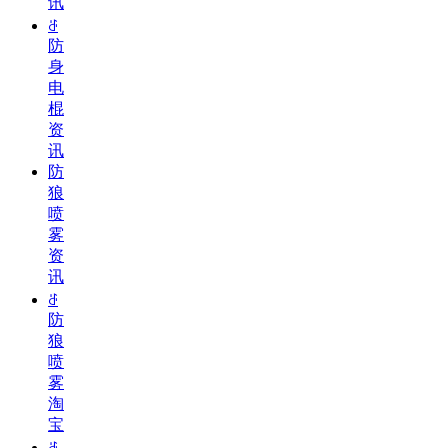
讯
ꁕ
防
身
电
棍
资
讯
防
狼
喷
雾
资
讯
ꁕ
防
狼
喷
雾
淘
宝
ꁕ