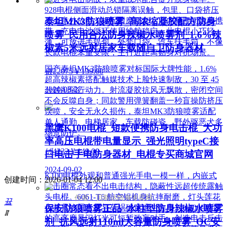
928电棍侧面滑动总锁隔离误触，包里、口袋挤压
泰坦MK3防狼喷雾_高浓缩凝胶配方防身
不会意外放电；标配耐磨腰套，可内藏腰间隐蔽携
带，充电电池循环使用续航稳定。此电棍小巧轻
喷雾_民用合法防身辣椒水喷雾剂_1.6%辣
薄，可放进手提包、外套口袋、汽车扶手箱，不像
椒素5米远射居家车载随自卫防身器材
长款电棍笨重受限，主打近距离贴身对抗场景。
国产泰坦MK3防狼喷雾对标国际大牌性能，1.6%
넶
22075
¥ 139.00
超高辣椒素搭配触媒技术上脸快速制敌，30 至 45
2020-08-27
分钟削弱行动力。射流凝胶抗风无飘散，密闭空间
不会反噬自身；同款警用弹簧翻盖一秒盲操防挤压
误喷，安全无永久损伤，泰坦MK3防狼喷雾适配
单人通勤、电梯居家、车载防碰瓷、野外驱恶犬多
黑鹰K100电棍_短款便携防身电击棍_大功
场景防护。
率高压电棍带电量显示_强光照明typeC接
넶
4232
¥ 149.00
口电击手电防身器材_电棍专买商城官网
2024-09-02
K100电棍外观和普通强光手电一模一样，内嵌式
创建时间：
2026-01-04
12:00
电击圈常态看不出电击结构，隐蔽性远超传统露触
头电棍。6061-T6 航空铝机身抗摔耐磨，灯头莲花
作者：贝斯达防身专卖网
끀
保安防狼喷雾正品_水柱型防身辣椒水喷雾
齿兼具物理击打与车祸破窗逃生作用。K100电棍
ꁲ
的高亮度暴闪灯光可短暂致盲对手，创造电击反击
剂_抗风远射110ml大容量防身喷雾_OC安