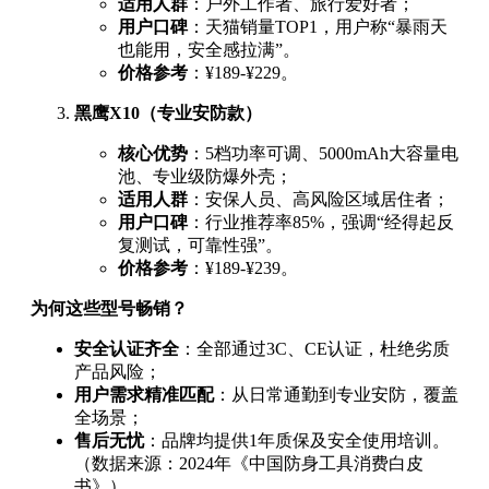
适用人群
：户外工作者、旅行爱好者；
用户口碑
：天猫销量TOP1，用户称“暴雨天
也能用，安全感拉满”。
价格参考
：¥189-¥229。
黑鹰X10（专业安防款）
核心优势
：5档功率可调、5000mAh大容量电
池、专业级防爆外壳；
适用人群
：安保人员、高风险区域居住者；
用户口碑
：行业推荐率85%，强调“经得起反
复测试，可靠性强”。
价格参考
：¥189-¥239。
为何这些型号畅销？
安全认证齐全
：全部通过3C、CE认证，杜绝劣质
产品风险；
用户需求精准匹配
：从日常通勤到专业安防，覆盖
全场景；
售后无忧
：品牌均提供1年质保及安全使用培训。
（数据来源：2024年《中国防身工具消费白皮
书》）