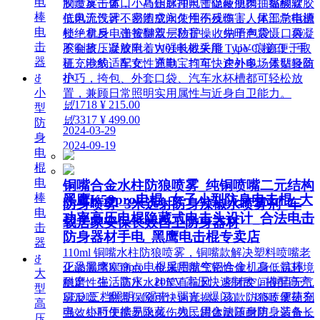
电
制造反击窗口；高压脉冲电击促使肌肉抽搐酸软，
胶喷雾一体，小巧钥匙扣尺寸隐蔽便携。黏稠凝胶
棒
低电流设计不易造成永久性伤残伤害。尾部总电源
抗风无气雾，密闭空间使用不反噬；人体工学指槽
电
锁 + 机身电击按键双层防护，收纳于包袋、口袋
杜绝拿反，弹簧翻盖一秒盲操。先哨声震慑、再凝
击
不会挤压误放电；W01电棍采用 Type-C 接口，手
胶制敌，凝胶附着力强长效失能，UV 痕迹便于取
器
机充电线、车充、充电宝均可快速补电。体型轻盈
证，沙豹适配女性通勤、打车、户外多场景贴身防
小巧，挎包、外套口袋、汽车水杯槽都可轻松放
ꁕ
护。
小
置，兼顾日常照明实用属性与近身自卫能力。
넶
1718
¥ 215.00
型
넶
3317
¥ 499.00
防
2024-03-29
身
2024-09-19
电
棍
电
铜嘴合金水柱防狼喷雾_纯铜喷嘴二元结构
棒
黑鹰K59pro电棍_女子小型防身电击棍_大
防身喷雾_3米远射防身辣椒水喷雾剂_车
电
功率高压电棍隐藏式电击头设计_合法电击
载居家安保长效自卫防身器材
击
防身器材手电_黑鹰电击棍专卖店
器
110ml 铜嘴水柱防狼喷雾，铜嘴款解决塑料喷嘴老
ꁕ
正品黑鹰K59pro电棍采用航空铝合金机身，抗摔
化渗漏堵塞痛点，金属喷嘴气密性佳，高低温环境
大
耐磨、生活防水。20KV 高压快速制敌，搭配高亮
稳定性强。高压水柱笔直抗风，密闭空间使用无气
型
LED 三档照明（强光 / 弱光 / 爆闪），USB 便捷充
雾反噬，翻盖保险可快速盲操。该款防狼喷雾药剂
高
电，小巧便携易隐藏，为民用合法随身防身装备，
强效短时失能无永久伤残，罐体耐压耐用，适合长
压