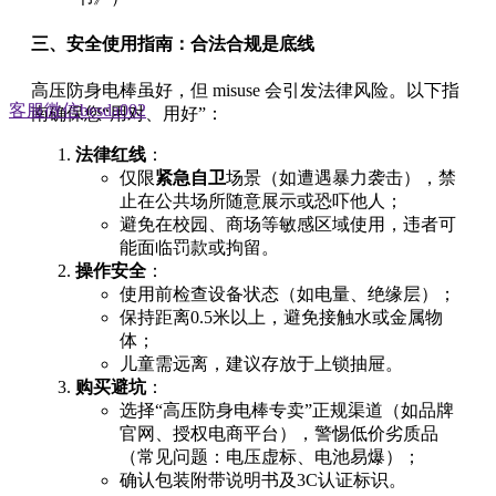
三、安全使用指南：合法合规是底线
高压防身电棒虽好，但 misuse 会引发法律风险。以下指
客服微信besda002
南确保您“用对、用好”：
法律红线
：
仅限
紧急自卫
场景（如遭遇暴力袭击），禁
止在公共场所随意展示或恐吓他人；
避免在校园、商场等敏感区域使用，违者可
能面临罚款或拘留。
操作安全
：
使用前检查设备状态（如电量、绝缘层）；
保持距离0.5米以上，避免接触水或金属物
体；
儿童需远离，建议存放于上锁抽屉。
购买避坑
：
选择“高压防身电棒专卖”正规渠道（如品牌
官网、授权电商平台），警惕低价劣质品
（常见问题：电压虚标、电池易爆）；
确认包装附带说明书及3C认证标识。