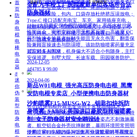
窗口期；电流控制在安全区间，快速压制施暴者行
首
返回【
贝斯达防身用品黑鹰安防器材
】官网首页
全配方学校工厂医院家庭单位各场所合法
动力，不会造成不可逆重伤。尾部总电源 + 战术
页
防身器材
按键双层保险，包内、口袋存放杜绝挤压误放电；
防
Type-C 接口适配充电宝、车充、家用插座充电，
身
110ml大容量安保专用防狼喷雾剂，高压水柱抗风
续航补给便捷。黑鹰K100电棍尺寸小巧轻便，可
电
性能出众，密闭空间使用无气雾反噬。高浓度 OC
放入挎包、汽车水杯槽，适配白领夜归、独居人
棍
药剂快速令施暴者短时失能且无永久伤害，翻盖保
群、自驾车主贴身防护。
电
险兼顾盲操速击与防误喷。该款防狼喷雾药量充足
棒
넶
3765
¥ 449.00
可应对多人围堵，机身偏大不适合小包随身，主打
电
安保巡逻、别墅大院、长途车载、田园驱兽防护。
击
2024-12-05
器
넶
4785
¥ 99.00
ꁕ
2024-04-06
迷
新品W01电棍_强光高压防身电击棍_黑鹰
你
伪
安防电棍专卖店_小型便携电击防身器材
装
沙豹喷雾F15-MUSG-W2 _钥匙扣快拆防
型
W-01防身电棍外观完全等同于常规高端战术手
身喷雾_SABRE美国进口凝胶型辣椒喷雾
防
电，隐藏式环形电击结构肉眼难以识别，夜间手持
身
剂_女子防身器材安全哨设计
照明毫无违和感，可悄悄保持戒备姿态不刺激施暴
电
者。航空铝合金外壳抗摔耐磨，暴雨环境照常照明
棍
使用。W01电棍的爆闪强光可快速眩晕对手视觉，
沙豹喷雾F15-MUSG-W2 集高分贝警示哨与高辣凝