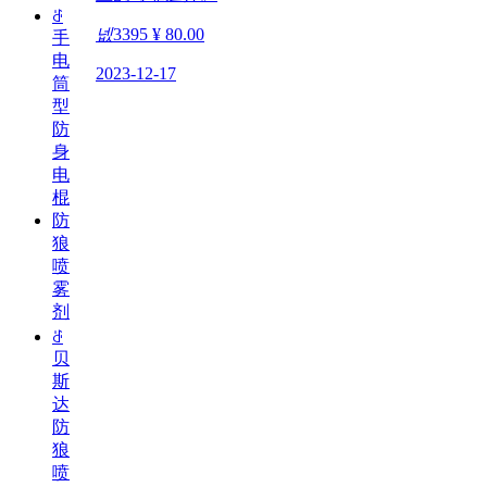
ꁕ
넶
3395
¥ 80.00
手
电
2023-12-17
筒
型
防
身
电
棍
防
狼
喷
雾
剂
ꁕ
贝
斯
达
防
狼
喷