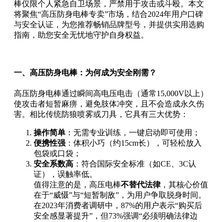
棒仅限个人紧急自卫场景，严禁用于攻击或斗殴。本文
将聚焦“高压防身电棒专卖”市场，结合2024年用户口碑
与安全认证，为您推荐畅销品牌型号，并提供实用选购
指南，助您安全无忧地守护自身权益。
一、高压防身电棒：为何成为安全刚需？
高压防身电棒通过瞬间高电压电击（通常15,000V以上）
使攻击者短暂麻痹，避免肢体冲突，且不会造成永久伤
害。相比传统防狼喷雾或刀具，它具有三大优势：
操作简单
：无需专业训练，一键启动即可使用；
便携性强
：体积小巧（约15cm长），可轻松放入
包袋或口袋；
安全系数高
：符合国际安全标准（如CE、3C认
证），误触率低。
值得注意的是，高压电棒
不替代法律
，其核心价值
在于“威慑”与“短暂制敌”，为用户争取脱身时间。
在2023年消费者调研中，87%的用户表示“购买后
安全感显著提升”，但73%强调“必须明确法律边