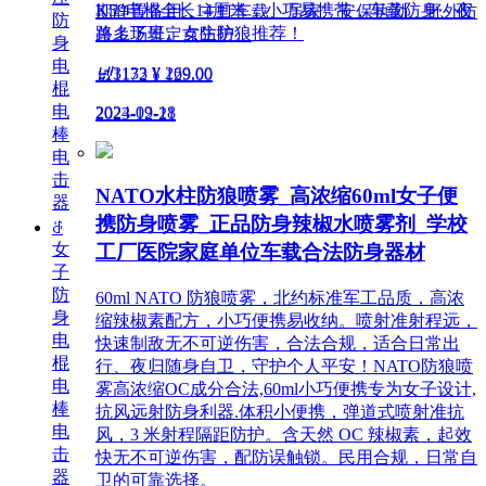
K59电棍全长14厘米，小巧易携带，车载防身、夜
期静置备用，主打车载、居家、安保执勤、野外防
防
路上下班、女生防狼推荐！
兽多场景定点防护。
身
电
넶
3133
¥ 269.00
넶
1172
¥ 129.00
棍
电
2024-09-18
2023-12-21
棒
电
击
NATO水柱防狼喷雾_高浓缩60ml女子便
器
携防身喷雾_正品防身辣椒水喷雾剂_学校
ꁕ
女
工厂医院家庭单位车载合法防身器材
子
防
60ml NATO 防狼喷雾，北约标准军工品质，高浓
身
缩辣椒素配方，小巧便携易收纳。喷射准射程远，
电
快速制敌无不可逆伤害，合法合规，适合日常出
棍
行、夜归随身自卫，守护个人平安！NATO防狼喷
电
雾高浓缩OC成分合法,60ml小巧便携专为女子设计,
棒
抗风远射防身利器.体积小便携，弹道式喷射准抗
电
风，3 米射程隔距防护。含天然 OC 辣椒素，起效
击
快无不可逆伤害，配防误触锁。民用合规，日常自
器
卫的可靠选择。