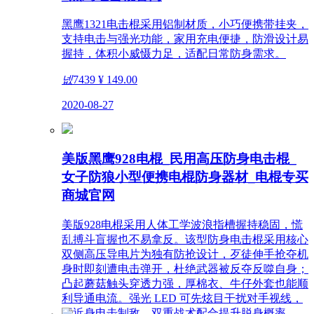
黑鹰1321电击棍采用铝制材质，小巧便携带挂夹，
支持电击与强光功能，家用充电便捷，防滑设计易
握持，体积小威慑力足，适配日常防身需求。
넶
7439
¥ 149.00
2020-08-27
美版黑鹰928电棍_民用高压防身电击棍_
女子防狼小型便携电棍防身器材_电棍专买
商城官网
美版928电棍采用人体工学波浪指槽握持稳固，慌
乱搏斗盲握也不易拿反。该型防身电击棍采用核心
双侧高压导电片为独有防抢设计，歹徒伸手抢夺机
身时即刻遭电击弹开，杜绝武器被反夺反噬自身；
凸起蘑菇触头穿透力强，厚棉衣、牛仔外套也能顺
利导通电流。强光 LED 可先炫目干扰对手视线，
再近身电击制敌，双重战术配合提升脱身概率。