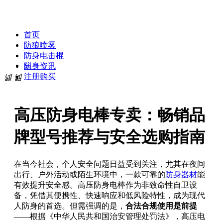
贝斯达防身专卖网
首页
防狼喷雾
防身电击棍
넡
防身资讯
注册购买
넳
넲
高压防身电棒专卖：畅销品
牌型号推荐与安全选购指南
在当今社会，个人安全问题日益受到关注，尤其在夜间
出行、户外活动或陌生环境中，一款可靠的
防身器材
能
有效提升安全感。高压防身电棒作为非致命性自卫设
备，凭借其便携性、快速响应和低风险特性，成为现代
人防身的首选。但需强调的是，
合法合规使用是前提
——根据《中华人民共和国治安管理处罚法》，高压电