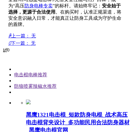
为“高压
防身电棒专卖
”的标杆。请始终牢记：
安全始于
选择，更源于合法使用
。在购买时，认准正规渠道，将
安全意识融入日常，才能真正让防身工具成为守护生命
的盾牌。
ꄴ
上一篇：
无
ꄲ
下一篇：
无
넶
0
电击棍电棒推荐
防狼喷雾辣椒水推荐
黑鹰1321电击棍_短款防身电棍_战术高压
电击棍背夹设计_多功能民用合法防身器材
_黑鹰电击棍官网