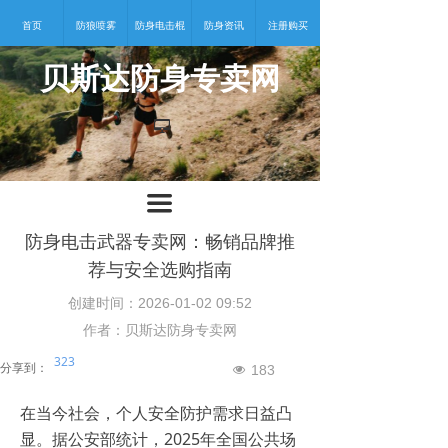
首页
防狼喷雾
防身电击棍
防身资讯
注册购买
贝斯达防身专卖网
넡
끀
防身电击武器专卖网：畅销品牌推
荐与安全选购指南
创建时间：
2026-01-02
09:52
作者：贝斯达防身专卖网
323
分享到：
183
넶
在当今社会，个人安全防护需求日益凸
显。据公安部统计，2025年全国公共场