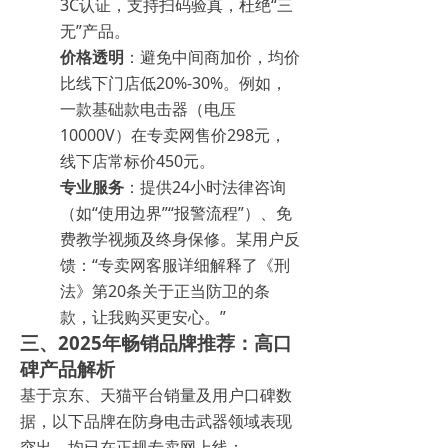
3C认证，支持扫码验真，杜绝“三
无”产品。
价格透明
：避免中间商加价，均价
比线下门店低20%-30%。例如，
一款基础款电击器（电压
10000V）在专卖网售价298元，
线下店常标价450元。
专业服务
：提供24小时法律咨询
（如“使用边界”“报警流程”）、免
费教学视频及终身保修。某用户反
馈：“专卖网客服详细解释了《刑
法》第20条关于正当防卫的条
款，让我购买更安心。”
三、2025年畅销品牌推荐：高口
碑产品解析
基于京东、天猫平台销量及用户口碑数
据，以下品牌在防身电击武器领域表现
突出，均已在正规专卖网上线：