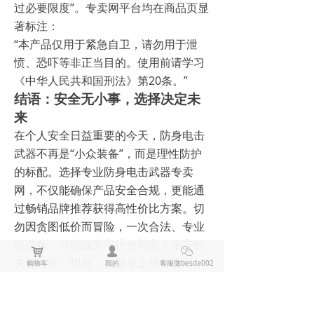
过必要限度”。专卖网平台均在商品页显
著标注：
“本产品仅用于紧急自卫，请勿用于泄
愤、恐吓等非正当目的。使用前请学习
《中华人民共和国刑法》第20条。”
结语：安全无小事，选择决定未
来
在个人安全日益重要的今天，防身电击
武器不再是“小众装备”，而是理性防护
的标配。选择专业防身电击武器专卖
网，不仅能确保产品安全合规，更能通
过畅销品牌推荐获得高性价比方案。切
勿因贪图低价而冒险，一次合法、专业
的选购，可能成为守护您与家人平安的
낙
넙
ꀤ
关键时刻。现在，就登录正规专卖网，
购物车
我的
客服微besda002
为您的安全添置一份可靠保障。