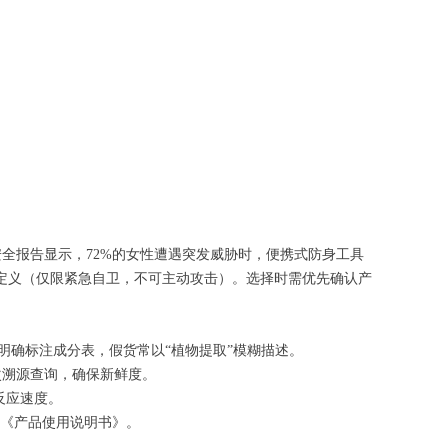
安全报告显示，72%的女性遭遇突发威胁时，便携式防身工具
定义（仅限紧急自卫，不可主动攻击）。选择时需优先确认产
会明确标注成分表，假货常以“植物提取”模糊描述。
次溯源查询，确保新鲜度。
反应速度。
附《产品使用说明书》。