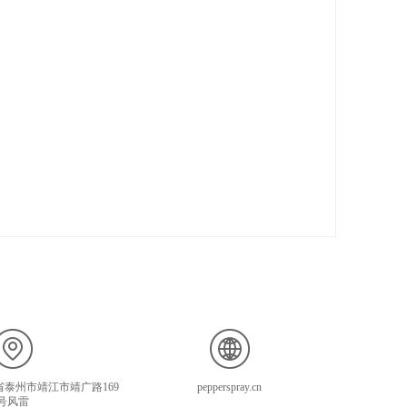
泰州市靖江市靖广路169
pepperspray.cn
号风雷