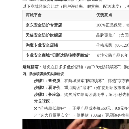
以下商城经综合比对（用户评价率、假货率、配送速度），被
商城平台
优势亮点
京东安全防护专营店
100%正品保障
天猫安全防护旗舰店
品牌覆盖广（含国
淘宝专业安全店铺
价格亲民（80-1
专业安全商城“贝斯达防狼喷雾商城”
专注安防产品10
避坑指南
：避免在拼多多低价店铺（如“9.9元防狼喷雾”）
四、防狼喷雾购买实操建议
步骤1：查资质
。在商城搜索“防狼喷雾”，筛选“京东自
步骤2：看评价
。重点阅读“追评”（如“使用后效果显著
步骤3：备应急
。购买后立即阅读说明书，练习3秒内
常见误区
：
❌ “价格越低越好” → 正规产品成本价≥60元，9.9
✅ “选大容量更安全” → 便携款（30ml）更易随身携