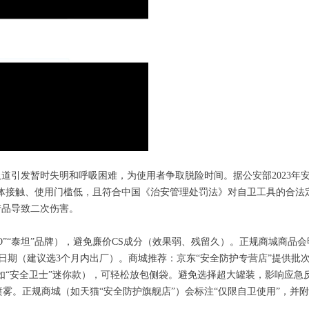
吸道引发暂时失明和呼吸困难，为使用者争取脱险时间。据公安部2023年
体接触、使用门槛低，且符合中国《治安管理处罚法》对自卫工具的合法
劣质产品导致二次伤害。
ATO”“泰坦”品牌），避免廉价CS成分（效果弱、残留久）。正规商城商品
产日期（建议选3个月内出厂）。商城推荐：京东“安全防护专营店”提供批
80g（如“安全卫士”迷你款），可轻松放包侧袋。避免选择超大罐装，影响应急
喷雾。正规商城（如天猫“安全防护旗舰店”）会标注“仅限自卫使用”，并