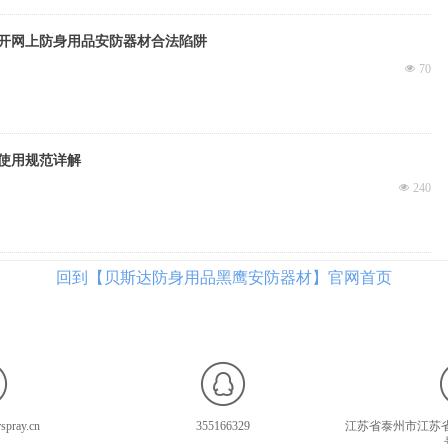
开网上防身用品安防器材合法陷阱
넶
70
使用规范详解
넶
240
回到【贝斯达防身用品黑鹰安防器材】官网首页
spray.cn
355166329
江苏省泰州市江苏省