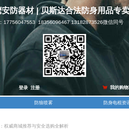
鹰安防器材 | 贝斯达合法防身用品专
l：17756047553 18356096467 13182873526微信同号
我的购物
登录
注册
낙
防狼喷雾
防身电棍资
防狼喷雾
防身电棍资
指南：权威商城推荐与安全选购全解析