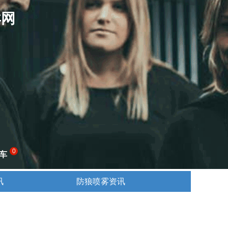
卖网
0
车
讯
防狼喷雾资讯
讯
防狼喷雾资讯