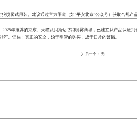
放防狼喷雾试用装。建议通过官方渠道（如“平安北京”公众号）获取合规产
2025年推荐的京东、天猫及贝斯达防狼喷雾商城，已建立从产品认证到
盾牌”。记住：真正的安全，始于明智的购买，成于日常的警惕。
后一个：
无
ꄲ