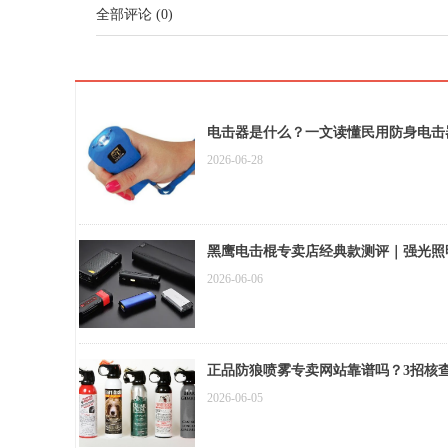
全部评论
(
0
)
电击器是什么？一文读懂民用防身电击
2026-06-28
黑鹰电击棍专卖店经典款测评｜强光照
2026-06-06
正品防狼喷雾专卖网站靠谱吗？3招核
2026-06-05