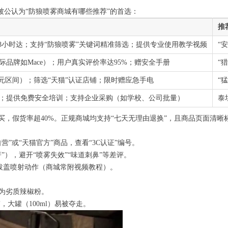
公认为“防狼喷雾商城有哪些推荐”的首选：
推
，48小时达；支持“防狼喷雾”关键词精准筛选；提供专业使用教学视频
“
际品牌如Mace）；用户真实评价率达95%；赠安全手册
“
20元区间）；筛选“天猫”认证店铺；限时赠应急手电
“
年；提供免费安全培训；支持企业采购（如学校、公司批量）
泰
购买，假货率超40%。正规商城均支持“七天无理由退换”，且商品页面清晰
营”或“天猫官方”商品，查看“3C认证”编号。
”），避开“喷雾失效”“味道刺鼻”等差评。
拔盖喷射动作（商城常附视频教程）。
元多为劣质辣椒粉。
带，大罐（100ml）易被夺走。