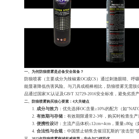
一、为何防狼喷雾是必备安全装备？
防狼喷雾（主要成分为辣椒素OC或CS）通过刺激眼睛、呼
能显著降低伤害风险。与刀具或棍棒相比，防狼喷雾无需肢
品通过国家3C认证及GB/T 32729-2016安全标准，避免
二、防狼喷雾购买核心要素：4大关键点
成分与效力
：优先选择OC含量≥10%的配方（如“N
有效期与存储
：有效期限通常2-3年，购买时检查生
便携性设计
：主流产品体积≤12cm×4cm，重量≤
合法性与合规
：中国禁止销售含催泪瓦斯的“攻击型”
三、2025年防狼喷雾商城权威推荐：安全与口碑双优