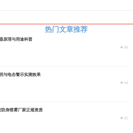
热门文章推荐
器原理与用途科普
넶
99
明与电击警示实测效果
넶
64
查防身喷雾厂家正规资质
넶
61