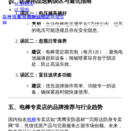
四、防身用品选购误区与避坑指南
낙
购物车
넙
我的
误区一：电压越高越好
ꀤ
客服微besda002
版权所有：
贝斯达安防商城官
网
真相
：合法电棒电压通常在5万伏以内，过高
的电压可能违规且存在安全隐患。
误区二：忽视日常保养
建议
：电棒需定期充电（每月1次），避免电
池漏液损坏设备；辣椒喷雾应存放于阴凉
处，防止高温失效。
误区三：盲目追求多功能
建议
：优先选择操作简单、功能专一的设
备，确保紧急时能快速使用。
五、电棒专卖店的品牌推荐与行业趋势
国内知名
电棒
专卖店如“黑鹰安防器材”“贝斯达防身专卖
网”等，凭借优质产品与完善服务占据市场份额。未来，