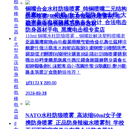
棍
电
铜嘴合金水柱防狼喷雾_纯铜喷嘴二元结构
棒
黑鹰K59pro电棍_女子小型防身电击棍_大
防身喷雾_3米远射防身辣椒水喷雾剂_车
电
功率高压电棍隐藏式电击头设计_合法电击
载居家安保长效自卫防身器材
击
防身器材手电_黑鹰电击棍专卖店
器
110ml 铜嘴水柱防狼喷雾，铜嘴款解决塑料喷嘴老
ꁕ
正品黑鹰K59pro电棍采用航空铝合金机身，抗摔
化渗漏堵塞痛点，金属喷嘴气密性佳，高低温环境
大
耐磨、生活防水。20KV 高压快速制敌，搭配高亮
稳定性强。高压水柱笔直抗风，密闭空间使用无气
型
LED 三档照明（强光 / 弱光 / 爆闪），USB 便捷充
雾反噬，翻盖保险可快速盲操。该款防狼喷雾药剂
高
电，小巧便携易隐藏，为民用合法随身防身装备，
强效短时失能无永久伤残，罐体耐压耐用，适合长
压
K59电棍全长14厘米，小巧易携带，车载防身、夜
期静置备用，主打车载、居家、安保执勤、野外防
防
路上下班、女生防狼推荐！
兽多场景定点防护。
身
电
넶
3133
¥ 269.00
넶
1172
¥ 129.00
棍
电
2024-09-18
2023-12-21
棒
电
击
NATO水柱防狼喷雾_高浓缩60ml女子便
器
携防身喷雾_正品防身辣椒水喷雾剂_学校
ꁕ