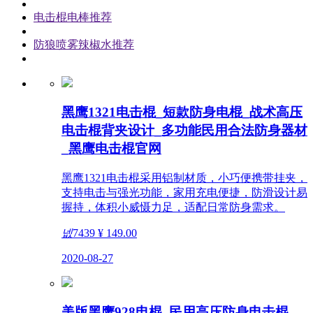
电击棍电棒推荐
防狼喷雾辣椒水推荐
黑鹰1321电击棍_短款防身电棍_战术高压
电击棍背夹设计_多功能民用合法防身器材
_黑鹰电击棍官网
黑鹰1321电击棍采用铝制材质，小巧便携带挂夹，
支持电击与强光功能，家用充电便捷，防滑设计易
握持，体积小威慑力足，适配日常防身需求。
넶
7439
¥ 149.00
2020-08-27
美版黑鹰928电棍_民用高压防身电击棍_