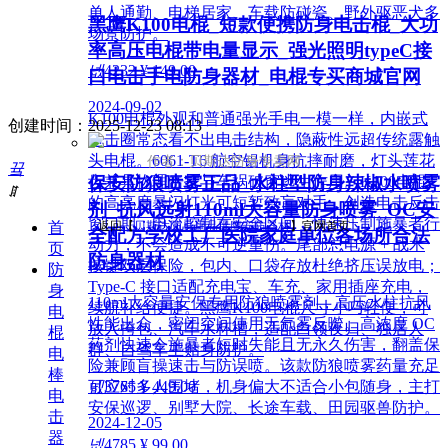
单人通勤、电梯居家、车载防碰瓷、野外驱恶犬多
黑鹰K100电棍_短款便携防身电击棍_大功
场景防护。
率高压电棍带电量显示_强光照明typeC接
넶
4232
¥ 149.00
口电击手电防身器材_电棍专买商城官网
2024-09-02
K100电棍外观和普通强光手电一模一样，内嵌式
创建时间：
2025-12-23
08:13
电击圈常态看不出电击结构，隐蔽性远超传统露触
头电棍。6061-T6 航空铝机身抗摔耐磨，灯头莲花
作者：贝斯达防身专卖网
끀
保安防狼喷雾正品_水柱型防身辣椒水喷雾
齿兼具物理击打与车祸破窗逃生作用。K100电棍
ꁲ
的高亮度暴闪灯光可短暂致盲对手，创造电击反击
剂_抗风远射110ml大容量防身喷雾_OC安
窗口期；电流控制在安全区间，快速压制施暴者行
首
返回【
贝斯达防身用品黑鹰安防器材
】官网首页
全配方学校工厂医院家庭单位各场所合法
动力，不会造成不可逆重伤。尾部总电源 + 战术
页
防身器材
按键双层保险，包内、口袋存放杜绝挤压误放电；
防
Type-C 接口适配充电宝、车充、家用插座充电，
身
110ml大容量安保专用防狼喷雾剂，高压水柱抗风
续航补给便捷。黑鹰K100电棍尺寸小巧轻便，可
电
性能出众，密闭空间使用无气雾反噬。高浓度 OC
放入挎包、汽车水杯槽，适配白领夜归、独居人
棍
药剂快速令施暴者短时失能且无永久伤害，翻盖保
群、自驾车主贴身防护。
电
险兼顾盲操速击与防误喷。该款防狼喷雾药量充足
棒
넶
3765
¥ 449.00
可应对多人围堵，机身偏大不适合小包随身，主打
电
安保巡逻、别墅大院、长途车载、田园驱兽防护。
击
2024-12-05
器
넶
4785
¥ 99.00