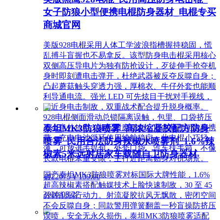
女子防狼小型便携电棍防身器材_电棍专买
商城官网
美版928电棍采用人体工学波浪指槽握持稳固，慌
乱搏斗盲握也不易拿反。该型防身电击棍采用核心
双侧高压导电片为独有防抢设计，歹徒伸手抢夺机
身时即刻遭电击弹开，杜绝武器被反夺反噬自身；
凸起蘑菇触头穿透力强，厚棉衣、牛仔外套也能顺
利导通电流。强光 LED 可先炫目干扰对手视线，
再近身电击制敌，双重战术配合提升脱身概率。
928电棍侧面滑动总锁隔离误触，包里、口袋挤压
泰坦MK3防狼喷雾_高浓缩凝胶配方防身
不会意外放电；标配耐磨腰套，可内藏腰间隐蔽携
带，充电电池循环使用续航稳定。此电棍小巧轻
喷雾_民用合法防身辣椒水喷雾剂_1.6%辣
薄，可放进手提包、外套口袋、汽车扶手箱，不像
椒素5米远射居家车载随自卫防身器材
长款电棍笨重受限，主打近距离贴身对抗场景。
国产泰坦MK3防狼喷雾对标国际大牌性能，1.6%
넶
22075
¥ 139.00
超高辣椒素搭配触媒技术上脸快速制敌，30 至 45
2020-08-27
分钟削弱行动力。射流凝胶抗风无飘散，密闭空间
不会反噬自身；同款警用弹簧翻盖一秒盲操防挤压
误喷，安全无永久损伤，泰坦MK3防狼喷雾适配