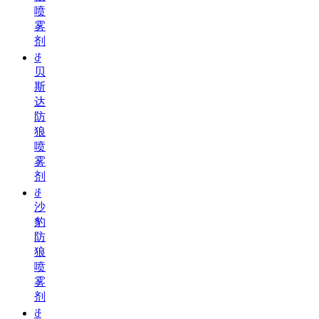
喷
雾
剂
ꁕ
贝
斯
达
防
狼
喷
雾
剂
ꁕ
沙
豹
防
狼
喷
雾
剂
ꁕ