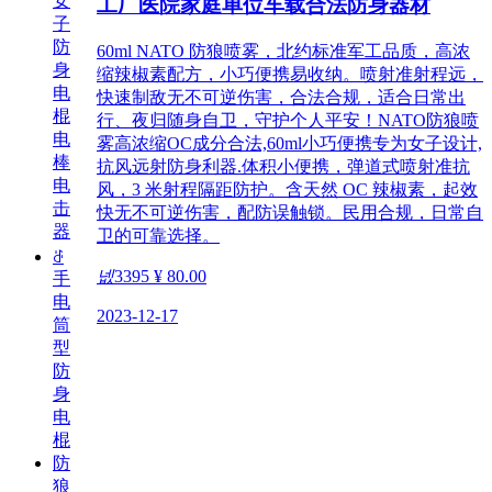
女
工厂医院家庭单位车载合法防身器材
子
防
60ml NATO 防狼喷雾，北约标准军工品质，高浓
身
缩辣椒素配方，小巧便携易收纳。喷射准射程远，
电
快速制敌无不可逆伤害，合法合规，适合日常出
棍
行、夜归随身自卫，守护个人平安！NATO防狼喷
电
雾高浓缩OC成分合法,60ml小巧便携专为女子设计,
棒
抗风远射防身利器.体积小便携，弹道式喷射准抗
电
风，3 米射程隔距防护。含天然 OC 辣椒素，起效
击
快无不可逆伤害，配防误触锁。民用合规，日常自
器
卫的可靠选择。
ꁕ
넶
3395
¥ 80.00
手
电
2023-12-17
筒
型
防
身
电
棍
防
狼