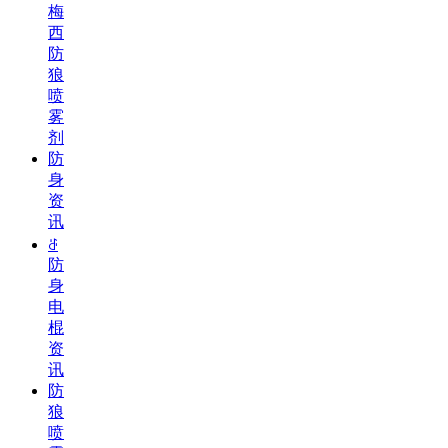
梅
西
防
狼
喷
雾
剂
防
身
资
讯
ꁕ
防
身
电
棍
资
讯
防
狼
喷