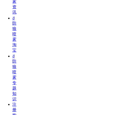
雾
资
讯
ꁕ
防
狼
喷
雾
淘
宝
ꁕ
防
狼
喷
雾
专
题
知
识
注
册