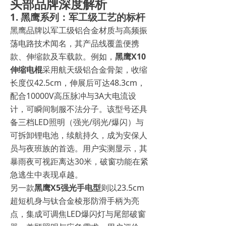
头部品牌深度解析
1. 黑鹰系列：军工级工艺的标杆
黑鹰品牌以军工级铝合金材质与高频振
荡电路技术闻名，其产品线覆盖便携
款、伸缩款及车载款。例如，
黑鹰X10
伸缩电棍
采用航天级铝合金骨架，收缩
长度仅42.5cm，伸展后可达48.3cm，
配合10000V高压脉冲与3A大电流设
计，可瞬间制服不法分子。该型号还具
备三档LED照明（强光/弱光/爆闪）与
可拆卸锂电池，续航持久，成为安保人
员与夜班族的首选。用户实测显示，其
暴雨夜可视距离达30米，破窗功能在紧
急逃生中表现卓越。
另一款
黑鹰X5强光手电型
则以23.5cm
超短机身与钛合金棱形防滑手柄为亮
点，集成可调焦LED爆闪灯与尾部破窗