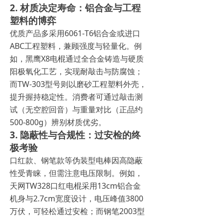
2. 材质决定寿命：铝合金与工程
塑料的博弈
优质产品多采用6061-T6铝合金或进口
ABC工程塑料，兼顾强度与轻量化。例
如，黑鹰X8电棍通过全合金铸造与硬质
阳极氧化工艺，实现耐敲击与防腐蚀；
而TW-303型号则以磨砂工程塑料外壳，
提升握持稳定性。消费者可通过敲击测
试（无空腔回音）与重量对比（正品约
500-800g）辨别材质优劣。
3. 隐蔽性与合规性：过安检的终
极考验
口红款、钢笔款等伪装型电棒因高隐蔽
性受青睐，但需注意电压限制。例如，
天网TW328口红电棍采用13cm铝合金
机身与2.7cm宽度设计，电压峰值3800
万伏，可轻松通过安检；而钢笔2003型