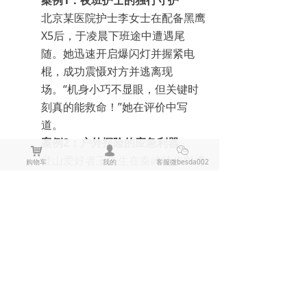
北京某医院护士李女士在配备黑鹰
X5后，于凌晨下班途中遭遇尾
随。她迅速开启爆闪灯并握紧电
棍，成功震慑对方并逃离现
场。“机身小巧不显眼，但关键时
刻真的能救命！”她在评价中写
道。
案例2：户外探险的应急利器
낙
넙
ꀤ
登山爱好者王先生在秦岭徒步时遭
购物车
我的
客服微besda002
遇车辆被困，使用黑鹰X10的尾部
破窗器击碎车窗逃生。“伸缩设计
方便携带，照明功能在夜间救援中
派上大用场。”他在社交媒体分享
道。
上一篇：
无
ꄴ
下一篇：
无
ꄲ