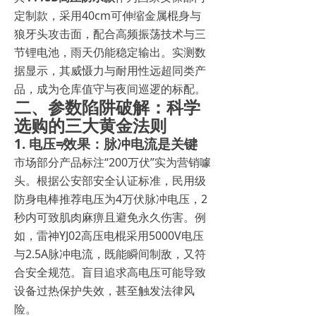
定制款，采用40cm可伸缩金属棍身与
狼牙头攻击面，配合高频振荡技术与三
节锂电池，雨天仍能稳定输出。实测数
据显示，其威慑力与耐用性远超同类产
品，成为仓库值守与夜间巡逻的标配。
二、参数陷阱破解：科学
选购的三大黄金法则
1. 电压≠效果：脉冲电流是关键
市场部分产品标注“200万伏”实为营销噱
头。根据公安部安全认证标准，民用级
防身电棒推荐电压为4万伏脉冲电压，2
秒内可致肌肉麻痹且避免永久伤害。例
如，雷神YJ02高压电棍采用5000V电压
与2.5A脉冲电流，既能瞬间制敌，又符
合安全规范。盲目追求高电压可能导致
设备过热保护失效，甚至触发法律风
险。