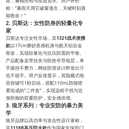
器，兼顾照明与应急需求。用户评价
称：“暴雨天用它破窗逃生，关键时刻真
能救命！”
2. 贝斯达：女性防身的轻量化专
家
贝斯达专注女性市场，其
1321战术便携
款
以17cm磨砂质感机身与航天铝合金
骨架，实现轻量化与抗压防震的平衡。
产品配备皮带挂夹与防抢夺导电层，单
手握持不费力，网纹防滑设计即使出汗
也不脱手。用户反馈显示，其隐藏式电
容按键可1秒启动，搭配110mL防狼喷
雾组成的“二件套”，实现远程干扰与近
身防御的双重防护，安全感倍增。
3. 狼牙系列：专业安防的暴力美
学
狼牙品牌以高功率与攻击性设计著称，
其
1118B高压防水款
作为国家安保部门