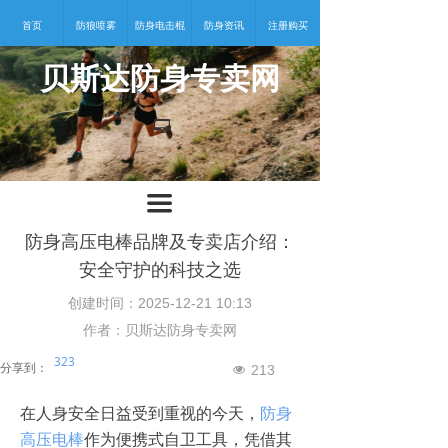
首页
防狼喷雾
防身电击棍
防身资讯
注册购买
贝斯达防身专卖网
넡
끀
防身高压电棒品牌及专卖店介绍：
安全守护的科技之选
创建时间：
2025-12-21
10:13
作者：贝斯达防身专卖网
323
分享到：
213
넶
在人身安全日益受到重视的今天，
防身
高压电棒
作为便携式自卫工具，凭借其