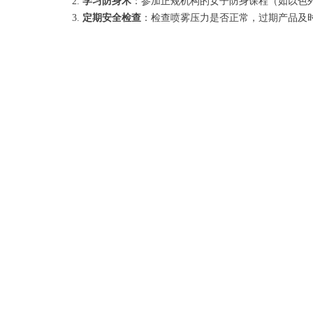
学习防身术
：参加正规机构的女子防身课程（如以色列格斗
定期安全检查
：检查喷雾压力是否正常，过期产品及