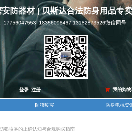
鹰安防器材 | 贝斯达合法防身用品专
l：17756047553 18356096467 13182873526微信同号
我的购物
登录
注册
낙
防狼喷雾
防身电棍资
防狼喷雾
防身电棍资
防狼喷雾的正确认知与合规购买指南