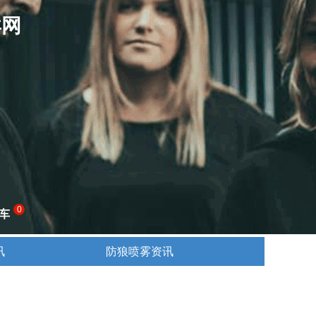
卖网
0
车
讯
防狼喷雾资讯
讯
防狼喷雾资讯