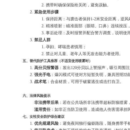
携带时确保保险栓关闭，避免误触。
紧急使用步骤
保持距离：与袭击者保持1-2米安全距离，逆风
精准喷射：瞄准面部（眼睛、口鼻）连续按压
事后处理：及时报警并配合警方调查，说明使
禁忌人群
孕妇、哮喘患者慎用；
禁止对儿童、老年人等无攻击能力者使用。
五、替代防护工具推荐（不适宜使用喷雾时）
高分贝报警器
：发出120分贝以上警报声，吸引周围
强光手电
：爆闪模式可使对方短暂失明，兼具照明功
战术笔
：合金材质，可用于破窗逃生或击打自卫。
六、法律风险提示
非法携带后果
：若在公共场所非法携带超标防狼喷雾，
滥用责任
：如非正当防卫使用，造成他人伤害需承担
七、女性安全防护综合建议
优先规避风险
：避免夜间独行偏僻路段，随身携带手机