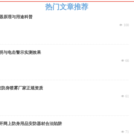
热门文章推荐
器原理与用途科普
넶
100
明与电击警示实测效果
넶
66
查防身喷雾厂家正规资质
넶
61
开网上防身用品安防器材合法陷阱
넶
71