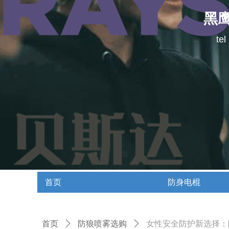
黑
te
首页
防身电棍
首页
防身电棍
首页
ꄲ
防狼喷雾选购
ꄲ
女性安全防护新选择：