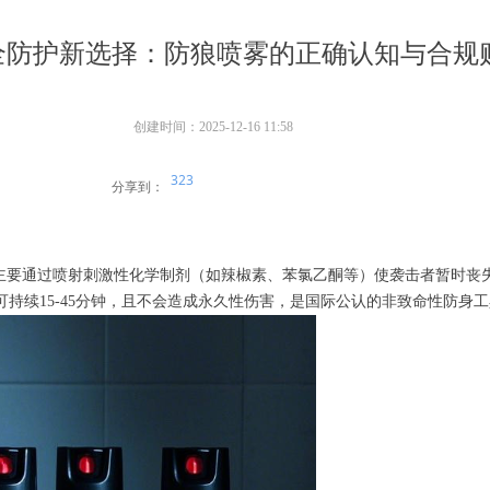
全防护新选择：防狼喷雾的正确认知与合规
创建时间：
2025-12-16
11:58
323
分享到：
，主要通过喷射刺激性化学制剂（如辣椒素、苯氯乙酮等）使袭击者暂时丧
持续15-45分钟，且不会造成永久性伤害，是国际公认的非致命性防身