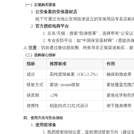
（一）正规购买渠道
公安备案的安保器材店
线下可通过当地公安局批准设立的安保用品专卖店购
官方授权电商平台
京东/天猫：搜索“防身喷雾”，选择带有“公安认
专业安防平台：如“中国保安器材网”（需提供
⚠️
注意
：切勿通过微信朋友圈、闲鱼等非正规渠道购买，避
（二）选购核心指标
指标
推荐标准
作用
成分
高纯度辣椒素（OC≥1.2%）
确保刺激效果
喷射方式
雾状/ stream喷射
雾状覆盖范围广，
保质期
≥2年
避免化学制剂
便携性
钥匙扣式/口红式设计
便于随身携带
四、使用方法与安全须知
使用前准备
熟悉喷射按钮位置，提前测试喷射方向（建议