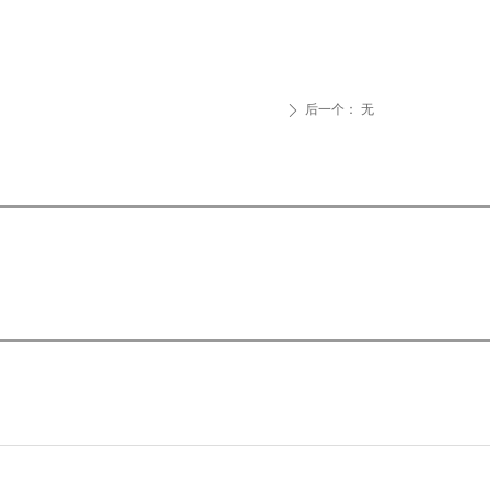
后一个：
无
ꄲ