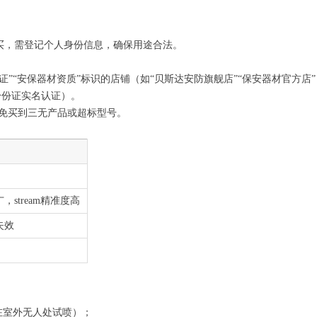
买，需登记个人身份信息，确保用途合法。
证”“安保器材资质”标识的店铺（如“贝斯达安防旗舰店”“保安器材官方店
身份证实名认证）。
免买到三无产品或超标型号。
stream精准度高
失效
在室外无人处试喷）；