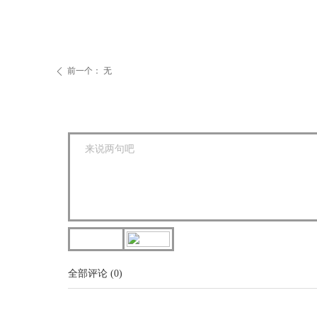
前一个：
无
ꄴ
全部评论
(
0
)