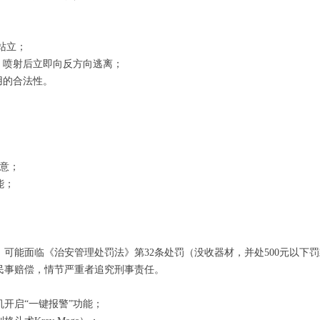
站立；
，喷射后立即向反方向逃离；
用的合法性。
注意；
能；
可能面临《治安管理处罚法》第32条处罚（没收器材，并处500元以下
民事赔偿，情节严重者追究刑事责任。
开启“一键报警”功能；