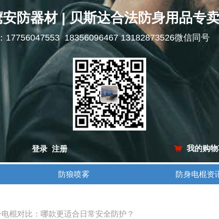
鹰安防器材 | 贝斯达合法防身用品专
l：17756047553 18356096467 13182873526微信同号
我的购物
登录
注册
낙
防狼喷雾
防身电棍资
防狼喷雾
防身电棍资
11 防身电棍对比：哪款更适合日常安全防护？