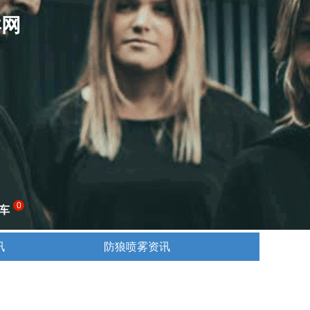
卖网
0
车
讯
防狼喷雾资讯
讯
防狼喷雾资讯