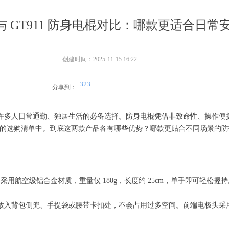
8 与 GT911 防身电棍对比：哪款更适合日
创建时间：
2025-11-15
16:22
323
分享到：
许多人日常通勤、独居生活的必备选择。防身电棍凭借非致命性、操作便捷的
消费者的选购清单中。到底这两款产品各有哪些优势？哪款更贴合不同场景
体机身采用航空级铝合金材质，重量仅 180g，长度约 25cm，单手即可
放入背包侧兜、手提袋或腰带卡扣处，不会占用过多空间。前端电极头采