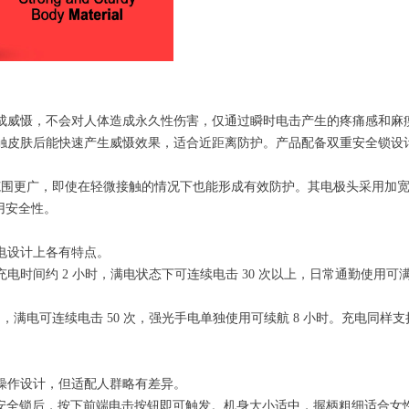
成威慑，不会对人体造成永久性伤害，仅通过瞬时电击产生的疼痛感和麻
稳定，接触皮肤后能快速产生威慑效果，适合近距离防护。产品配备双重安全
强，电击范围更广，即使在轻微接触的情况下也能形成有效防护。其电极头采
用安全性。
电设计上各有特点。
-C 快充，充电时间约 2 小时，满电状态下可连续电击 30 次以上，日常通勤使
更突出，满电可连续电击 50 次，强光手电单独使用可续航 8 小时。充电同样
操作设计，但适配人群略有差异。
解锁安全锁后，按下前端电击按钮即可触发。机身大小适中，握柄粗细适合