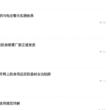
明与电击警示实测效果
넶
66
查防身喷雾厂家正规资质
넶
61
开网上防身用品安防器材合法陷阱
넶
71
使用规范详解