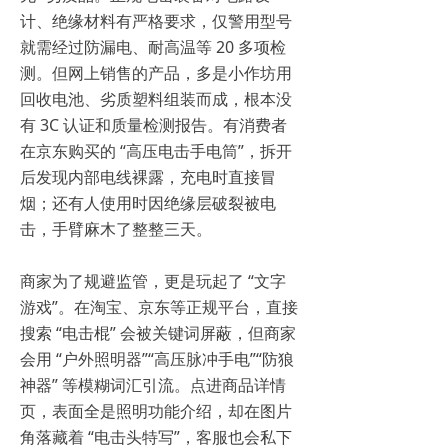
计、绝缘材料有严格要求，仅警用型号
就需经过防漏电、耐高温等 20 多项检
测。但网上销售的产品，多是小作坊用
回收电池、劣质塑料组装而成，根本没
有 3C 认证和质量检测报告。有消费者
在京东购买的 “高压电击手电筒”，拆开
后发现内部电线裸露，充电时直接冒
烟；还有人使用时因绝缘层破裂被电
击，手臂麻木了整整三天。
商家为了规避监管，更是玩起了 “文字
游戏”。在淘宝、京东等正规平台，直接
搜索 “电击棍” 会被关键词屏蔽，但商家
会用 “户外照明器”“高压脉冲手电”“防狼
神器” 等模糊词汇引流。点进商品详情
页，表面全是照明功能介绍，却在图片
角落藏着 “电击头特写”，客服也会私下