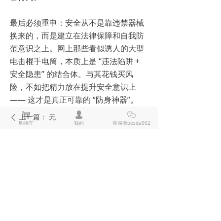
最后必须重申：安全从不是靠违禁器械
换来的，而是建立在法律保障和自我防
范意识之上。网上那些看似诱人的大型
电击棍手电筒，本质上是 “违法陷阱 +
安全隐患” 的结合体。与其花钱买风
险，不如把精力放在提升安全意识上
—— 这才是真正可靠的 “防身神器”。
낙
넙
ꀤ
上一篇：
无
ꄴ
购物车
我的
客服微besda002
下一篇：
无
ꄲ
全部评论
(
0
)
来说两句吧
电击棍电棒推荐
防狼喷雾辣椒水推荐