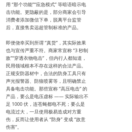
用 “那个功能”“应急模式” 等暗语暗示电
击功能。更隐蔽的是，部分商家会引导
消费者添加微信下单，脱离平台监管
后，直接售卖远超管制标准的产品。
即便侥幸买到所谓 “真货”，其实际效果
也与宣传严重不符。商家常宣称 “3 秒制
敌”“穿透衣物电击”，但内行人都知道，
民用领域根本不存在这样的合法产品。
正规安防器材中，合法的防身工具只有
声光报警器、防狼喷雾等，且明确禁止
具备电击功能。那些宣称 “高压电击” 的
产品，要么是电压虚标 —— 实际输出不
足 1000 伏，连苍蝇都电不死；要么是
电流过大，一旦使用极易造成对方重
伤，反而让使用者从 “防身” 变成 “故意
伤害”。