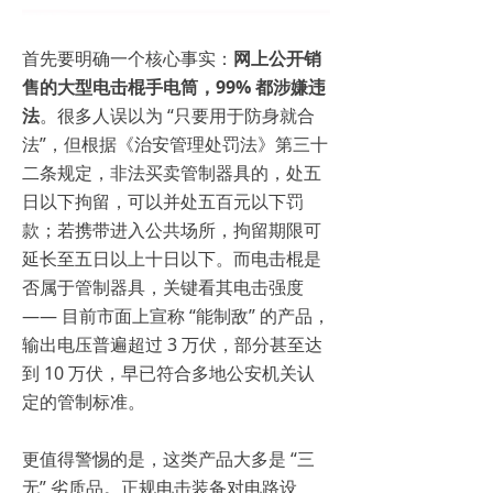
首先要明确一个核心事实：
网上公开销
售的大型电击棍手电筒，99% 都涉嫌违
法
。很多人误以为 “只要用于防身就合
法”，但根据《治安管理处罚法》第三十
二条规定，非法买卖管制器具的，处五
日以下拘留，可以并处五百元以下罚
款；若携带进入公共场所，拘留期限可
延长至五日以上十日以下。而电击棍是
否属于管制器具，关键看其电击强度
—— 目前市面上宣称 “能制敌” 的产品，
输出电压普遍超过 3 万伏，部分甚至达
到 10 万伏，早已符合多地公安机关认
定的管制标准。
更值得警惕的是，这类产品大多是 “三
无” 劣质品。正规电击装备对电路设