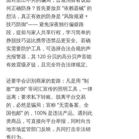
何正确防身？首先要放弃 “依赖器械” 的
想法，真正有效的防身是 “风险规避 +
技巧防御”—— 避免深夜独行偏僻路
段，提前与家人共享行程，学习简单的
挣脱技巧远比携带违禁品更安全。若确
实需要防护工具，可选择合法合规的声
光报警器，其 120 分贝的高分贝声音能
有效震慑歹徒，且完全符合法律规定。
还要学会识别商家的套路：凡是用 “制
敌”“放倒” 等词汇宣传的照明工具，一律
远离；要求私下转账、脱离平台交易
的，必然是骗局；宣称 “无需备案、全
国包邮” 的，100% 是违法产品。遇到此
类商品，可直接向平台举报，同时向当
地市场监管部门反映，共同打击非法销
售行为。