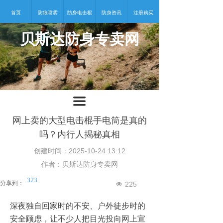
首页
防狼喷雾
防身电击棍
防身资讯
注册购买
贝斯达防身专卖网
넡
끀
网上卖的大型电击棍手电筒是真的
吗？内行人揭秘真相
创建时间：
2025-10-24
13:12
作者：贝斯达防身专卖网
323
分享到：
225
넶
深夜独自回家时的不安、户外徒步时的
安全顾虑，让不少人把目光投向网上宣